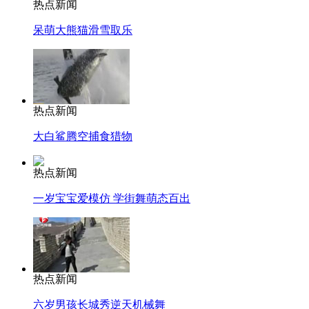
热点新闻
呆萌大熊猫滑雪取乐
热点新闻
大白鲨腾空捕食猎物
热点新闻
一岁宝宝爱模仿 学街舞萌态百出
热点新闻
六岁男孩长城秀逆天机械舞