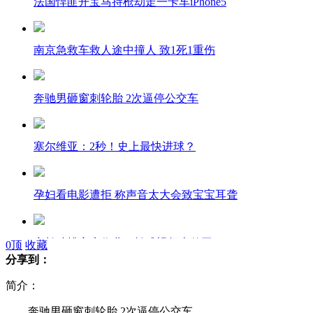
法国悍匪开宝马持枪劫走一卡车iPhone5
南京急救车救人途中撞人 致1死1重伤
奔驰男砸窗刺轮胎 2次逼停公交车
塞尔维亚：2秒！史上最快进球？
孕妇看电影遭拒 称声音太大会致宝宝耳聋
家长吐槽家庭作业：拍成视频上传网
0
顶
收藏
分享到：
简介：
别出心裁：女司机用丝袜抢车位
奔驰男砸窗刺轮胎 2次逼停公交车