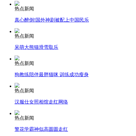
热点新闻
司机酒驾遇交警 急速倒车逃窜
真心醉倒!国外神剧被配上中国民乐
热点新闻
呆萌大熊猫滑雪取乐
热点新闻
狗教练陪伴最胖猫咪 训练成功瘦身
热点新闻
汉服仕女照相馆走红网络
热点新闻
警花学霸神似高圆圆走红