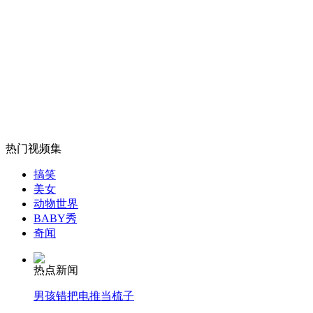
外交部：有关国家言论片面不公正
安徽一实载49人客车翻车
热门视频集
搞笑
走！跟着总书记去植树
美女
动物世界
BABY秀
消防员救轻生者
花炮节热闹非凡
减压"枕头大战"
奇闻
热点新闻
男孩错把电推当梳子
纽约上演“枕头大战”