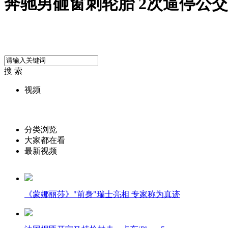
奔驰男砸窗刺轮胎 2次逼停公
搜 索
视频
分类浏览
大家都在看
最新视频
《蒙娜丽莎》"前身"瑞士亮相 专家称为真迹