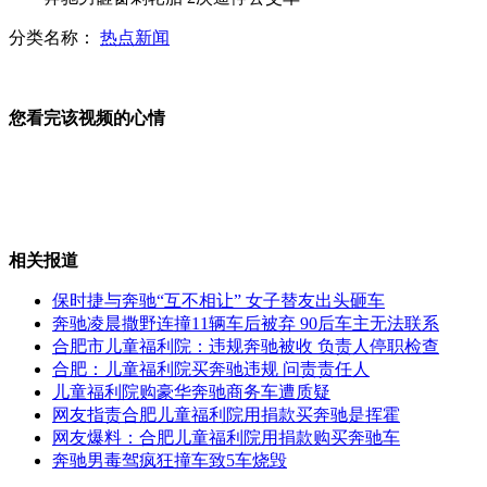
分类名称：
热点新闻
京港澳高速大货车连撞5车 致5死4伤
儿子中秋拒绝看望93岁父亲
您看完该视频的心情
山西运城恶犬咬伤多人 警民合力深夜将其击毙
相关报道
保时捷与奔驰“互不相让” 女子替友出头砸车
女孩北京地铁殴打老人 痛下狠手拳打脚踢
奔驰凌晨撒野连撞11辆车后被弃 90后车主无法联系
合肥市儿童福利院：违规奔驰被收 负责人停职检查
合肥：儿童福利院买奔驰违规 问责责任人
无痛分娩是否安全 医生回应
儿童福利院购豪华奔驰商务车遭质疑
网友指责合肥儿童福利院用捐款买奔驰是挥霍
网友爆料：合肥儿童福利院用捐款购买奔驰车
外交部：反对强权政治霸凌主义
奔驰男毒驾疯狂撞车致5车烧毁