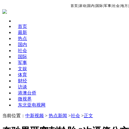
首页
|
滚动
|
国内
|
国际
|
军事
|
社会
|
地方
|
首页
最新
热点
国内
社会
国际
军事
文娱
体育
财经
访谈
港澳台侨
微视界
东北亚电视网
当前位置：
中新视频
>
热点新闻
>
社会
>
正文