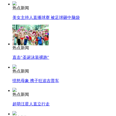
热点新闻
美女主持人直播球赛 被足球砸中脑袋
热点新闻
直击"圣诞泳装裸跑"
热点新闻
愤怒母象 携子狂追吉普车
热点新闻
超萌汪星人直立行走