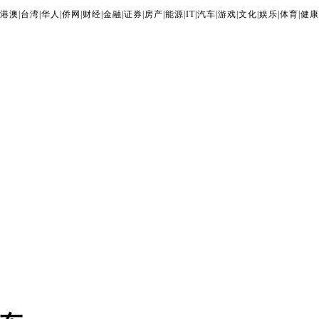
港澳
|
台湾
|
华人
|
侨网
|
财经
|
金融
|
证券
|
房产
|
能源
|
IT
|
汽车
|
游戏
|
文化
|
娱乐
|
体育
|
健康