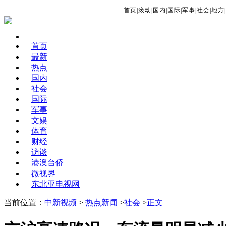
首页
|
滚动
|
国内
|
国际
|
军事
|
社会
|
地方
|
首页
最新
热点
国内
社会
国际
军事
文娱
体育
财经
访谈
港澳台侨
微视界
东北亚电视网
当前位置：
中新视频
>
热点新闻
>
社会
>
正文