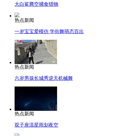
大白鲨腾空捕食猎物
热点新闻
一岁宝宝爱模仿 学街舞萌态百出
热点新闻
六岁男孩长城秀逆天机械舞
热点新闻
双子座流星雨划夜空