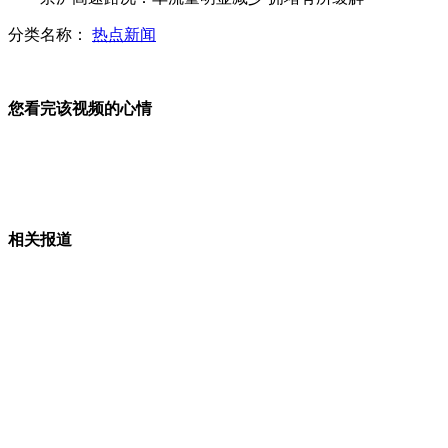
分类名称：
热点新闻
航拍北京节假日交通 违法占道突出
您看完该视频的心情
实拍广深高速拥堵路况 空地联勤
相关报道
壮观钱江潮成因：天时地利加人和
航拍：中秋日塘潮奇观
山西运城恶犬咬伤多人 警民合力深夜将其击毙