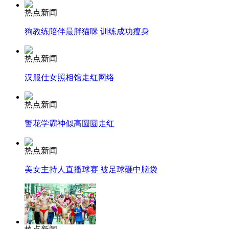
热点新闻
走！跟着总书记去植树
狗教练陪伴最胖猫咪 训练成功瘦身
热点新闻
消防员救轻生者
花炮节热闹非凡
减压"枕头大战"
汉服仕女照相馆走红网络
热点新闻
纽约上演“枕头大战”
警花学霸神似高圆圆走红
热点新闻
司机酒驾遇交警 急速倒车逃窜
美女主持人直播球赛 被足球砸中脑袋