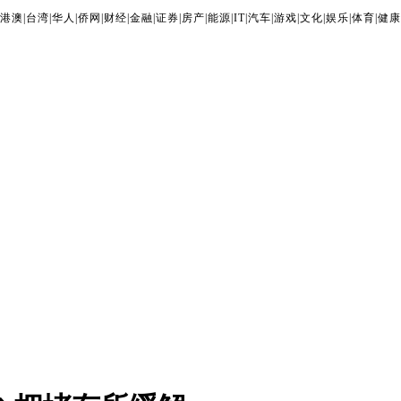
港澳
|
台湾
|
华人
|
侨网
|
财经
|
金融
|
证券
|
房产
|
能源
|
IT
|
汽车
|
游戏
|
文化
|
娱乐
|
体育
|
健康