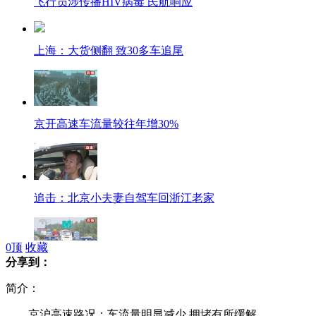
飞行员涉传播HIV病毒 民航响应
上海：大货侧翻 致30多车追尾
京开高速车流量较往年增30%
追击：北京小夫妻自驾车回浙江老家
0
顶
收藏
分享到：
扬州：拥堵车辆一度排出10公里长龙
简介：
京沪高速路况：车流量明显减少 拥堵有所缓解