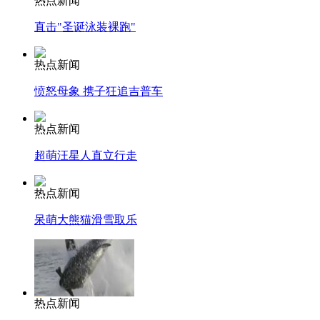
热点新闻
直击"圣诞泳装裸跑"
热点新闻
愤怒母象 携子狂追吉普车
热点新闻
超萌汪星人直立行走
热点新闻
呆萌大熊猫滑雪取乐
热点新闻