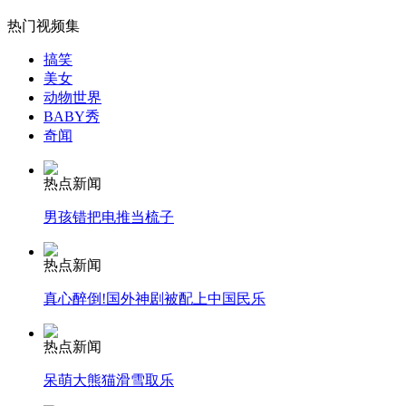
热门视频集
搞笑
女孩北京地铁殴打老人 痛下狠手拳打脚踢
美女
动物世界
BABY秀
无痛分娩是否安全 医生回应
奇闻
热点新闻
外交部：反对强权政治霸凌主义
男孩错把电推当梳子
外交部：有关国家言论片面不公正
热点新闻
真心醉倒!国外神剧被配上中国民乐
热点新闻
安徽一实载49人客车翻车
呆萌大熊猫滑雪取乐