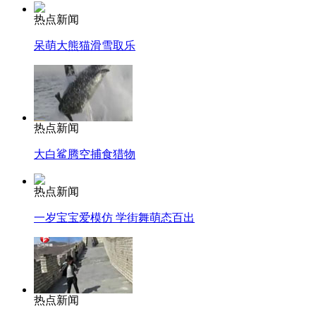
热点新闻
呆萌大熊猫滑雪取乐
热点新闻
大白鲨腾空捕食猎物
热点新闻
一岁宝宝爱模仿 学街舞萌态百出
热点新闻