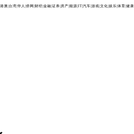
港澳
|
台湾
|
华人
|
侨网
|
财经
|
金融
|
证券
|
房产
|
能源
|
IT
|
汽车
|
游戏
|
文化
|
娱乐
|
体育
|
健康