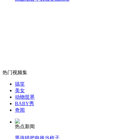
女孩北京地铁殴打老人 痛下狠手拳打脚踢
无痛分娩是否安全 医生回应
外交部：反对强权政治霸凌主义
热门视频集
搞笑
外交部：有关国家言论片面不公正
美女
动物世界
BABY秀
奇闻
安徽一实载49人客车翻车
热点新闻
男孩错把电推当梳子