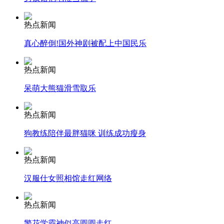
热点新闻
走！跟着总书记去植树
真心醉倒!国外神剧被配上中国民乐
消防员救轻生者
花炮节热闹非凡
减压"枕头大战"
热点新闻
呆萌大熊猫滑雪取乐
热点新闻
纽约上演“枕头大战”
狗教练陪伴最胖猫咪 训练成功瘦身
司机酒驾遇交警 急速倒车逃窜
热点新闻
汉服仕女照相馆走红网络
热点新闻
警花学霸神似高圆圆走红