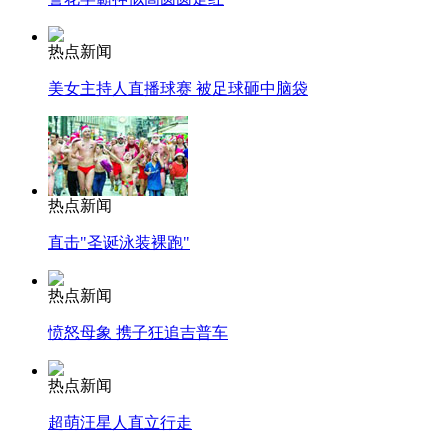
热点新闻
美女主持人直播球赛 被足球砸中脑袋
热点新闻
直击"圣诞泳装裸跑"
热点新闻
愤怒母象 携子狂追吉普车
热点新闻
超萌汪星人直立行走