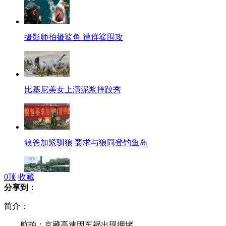
摄影师拍摄鲨鱼 遭群鲨围攻
比基尼美女上演泥浆摔跤秀
狼爸加紧驯狼 要求与狼同登钓鱼岛
0
顶
收藏
分享到：
记者直击：各地高速免费首日
简介：
航拍：京藏高速因车祸出现拥堵