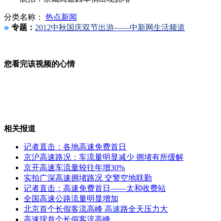
分类名称：
热点新闻
10月1日天安门广场1点30分开放
专题：
2012中秋国庆双节出游——中新网生活频道
您看完该视频的心情
日本右翼分子向我驻日总领馆掷物被捕
只因不听话 老师狠摔4岁女童
相关报道
海航机长涉嫌传播HIV病毒
记者直击：各地高速免费首日
京沪高速路况：车流量明显减少 拥堵有所缓解
京开高速车流量较往年增30%
上海：大货侧翻 致30多车追尾
实拍广深高速拥堵路况 交警空地联勤
记者直击：高速免费首日——太和收费站
全国高速公路流量明显增加
山西运城恶犬咬伤多人 警民合力深夜将其击毙
北京首个长假客流高峰
高速
路全天压力大
高速现首个长假客流高峰