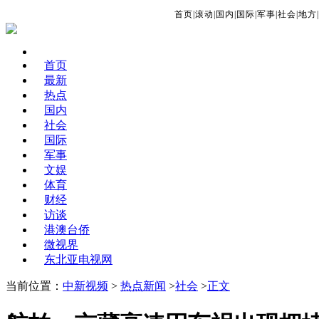
首页
|
滚动
|
国内
|
国际
|
军事
|
社会
|
地方
|
首页
最新
热点
国内
社会
国际
军事
文娱
体育
财经
访谈
港澳台侨
微视界
东北亚电视网
当前位置：
中新视频
>
热点新闻
>
社会
>
正文