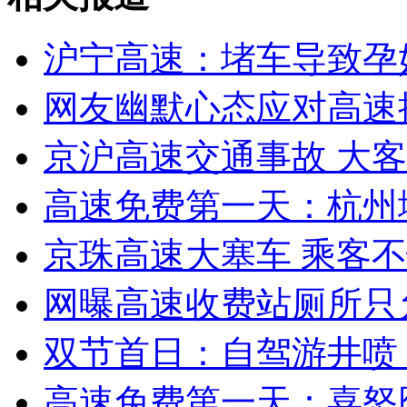
无痛分娩是否安全 医生回应
沪宁高速：堵车导致孕
网友幽默心态应对高速
外交部：反对强权政治霸凌主义
京沪高速交通事故 大
外交部：有关国家言论片面不公正
高速免费第一天：杭州
京珠高速大塞车 乘客
安徽一实载49人客车翻车
网曝高速收费站厕所只
双节首日：自驾游井喷 
走！跟着总书记去植树
高速免费第一天：喜怒