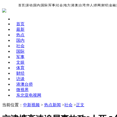
首页
|
滚动
|
国内
|
国际
|
军事
|
社会
|
地方
|
港澳
|
台湾
|
华人
|
侨网
|
财经
|
金融
|
首页
最新
热点
国内
社会
国际
军事
文娱
体育
财经
访谈
港澳台侨
微视界
东北亚电视网
当前位置：
中新视频
>
热点新闻
>
社会
>
正文