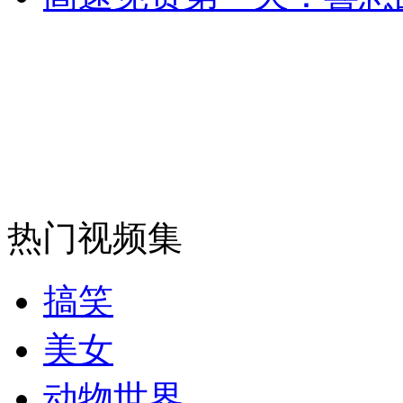
消防员救轻生者
花炮节热闹非凡
减压"枕头大战"
纽约上演“枕头大战”
司机酒驾遇交警 急速倒车逃窜
热门视频集
搞笑
美女
动物世界