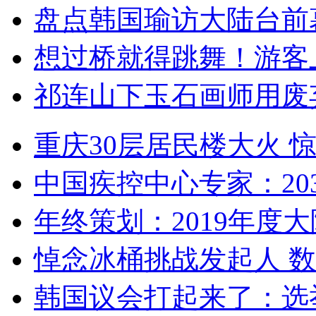
盘点韩国瑜访大陆台前
想过桥就得跳舞！游客
祁连山下玉石画师用废
重庆30层居民楼大火
中国疾控中心专家：203
年终策划：2019年度大陆
悼念冰桶挑战发起人 数百
韩国议会打起来了：选举