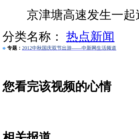
京津塘高速发生一起追尾
深圳：套牌军车打人冲卡很猖狂
分类名称：
热点新闻
悲催 下车方便被落高速公路
专题：
2012中秋国庆双节出游——中新网生活频道
网友幽默心态应对高速拥堵
沪宁高速：堵车导致孕妇流产
您看完该视频的心情
山西运城恶犬咬伤多人 警民合力深夜将其击毙
女孩北京地铁殴打老人 痛下狠手拳打脚踢
相关报道