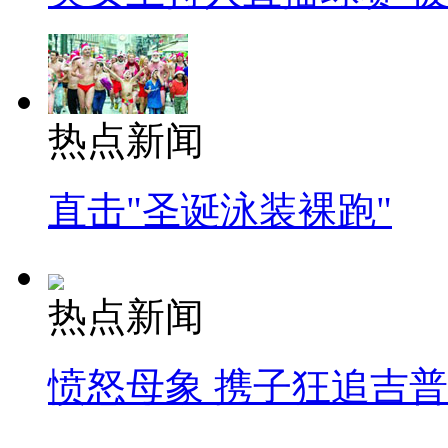
热点新闻
直击"圣诞泳装裸跑"
热点新闻
愤怒母象 携子狂追吉