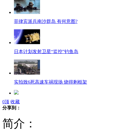
菲律宾派兵南沙群岛 有何意图?
日本计划发射卫星“监控”钓鱼岛
实拍致6死高速车祸现场 烧得剩框架
0
顶
收藏
京津塘高速追尾事故致6死 5名德国人
分享到：
简介：
卡扎菲是被法国特工所杀？