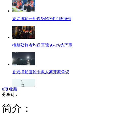
香港渡轮开船仅5分钟被拦腰撞倒
撞船获救者均送医院 9人伤势严重
香港撞船渡轮未救人离开惹争议
0
顶
收藏
分享到：
香港撞船事故死亡人数升至36人
简介：