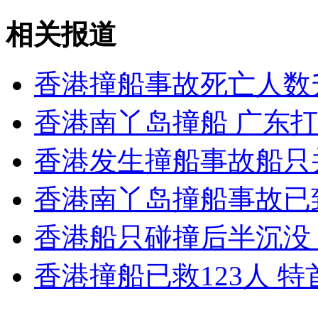
香港发生撞船特首称尽一切能力善后
相关报道
山西运城恶犬咬伤多人 警民合力深夜将其击毙
香港撞船事故死亡人数
香港南丫岛撞船 广东
女孩北京地铁殴打老人 痛下狠手拳打脚踢
香港发生撞船事故船只
无痛分娩是否安全 医生回应
香港南丫岛撞船事故已致
香港船只碰撞后半沉没
外交部：反对强权政治霸凌主义
香港撞船已救123人 
外交部：有关国家言论片面不公正