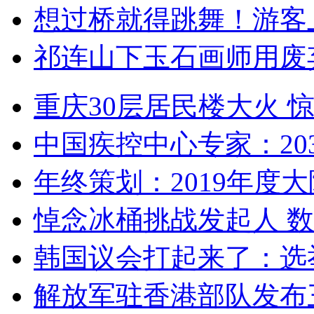
想过桥就得跳舞！游客
祁连山下玉石画师用废
重庆30层居民楼大火
中国疾控中心专家：203
年终策划：2019年度大陆
悼念冰桶挑战发起人 数百
韩国议会打起来了：选举
解放军驻香港部队发布三