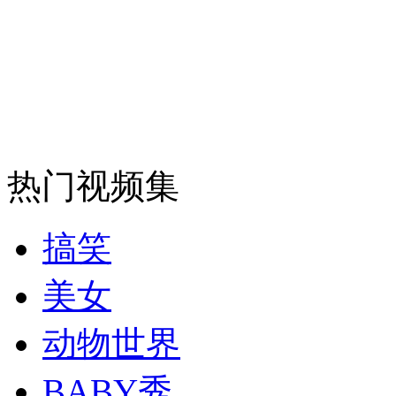
安徽一实载49人客车翻车
走！跟着总书记去植树
热门视频集
消防员救轻生者
花炮节热闹非凡
减压"枕头大战"
搞笑
美女
纽约上演“枕头大战”
动物世界
司机酒驾遇交警 急速倒车逃窜
BABY秀