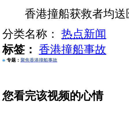
香港撞船获救者均送医
南丫岛撞船 广东打捞船协助搜救
分类名称：
热点新闻
香港发生撞船事故船只并未超载
标签：
香港撞船事故
专题：
聚焦香港撞船事故
京津塘高速车祸6死14伤
您看完该视频的心情
香港两船撞后半沉没 船头撞毁严重