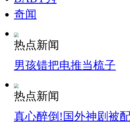
奇闻
热点新闻
男孩错把电推当梳子
热点新闻
真心醉倒!国外神剧被