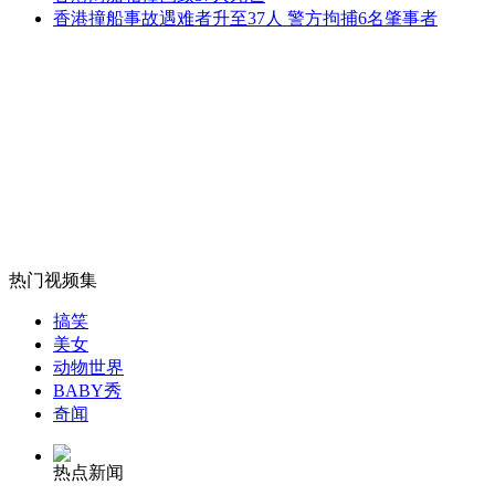
无痛分娩是否安全 医生回应
香港撞船事故遇难者升至37人 警方拘捕6名肇事者
外交部：反对强权政治霸凌主义
外交部：有关国家言论片面不公正
安徽一实载49人客车翻车
热门视频集
搞笑
美女
动物世界
BABY秀
走！跟着总书记去植树
奇闻
热点新闻
消防员救轻生者
花炮节热闹非凡
减压"枕头大战"