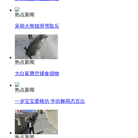
热点新闻
呆萌大熊猫滑雪取乐
热点新闻
大白鲨腾空捕食猎物
热点新闻
一岁宝宝爱模仿 学街舞萌态百出
热点新闻