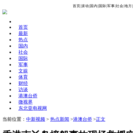
首页
|
滚动
|
国内
|
国际
|
军事
|
社会
|
地方
|
首页
最新
热点
国内
社会
国际
军事
文娱
体育
财经
访谈
港澳台侨
微视界
东北亚电视网
当前位置：
中新视频
>
热点新闻
>
港澳台侨
>
正文