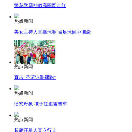
警花学霸神似高圆圆走红
热点新闻
美女主持人直播球赛 被足球砸中脑袋
热点新闻
直击"圣诞泳装裸跑"
热点新闻
愤怒母象 携子狂追吉普车
热点新闻
超萌汪星人直立行走