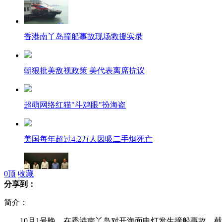
香港南丫岛撞船事故现场救援实录
朝狠批美敌视政策 美代表离席抗议
超萌网络红猫"斗鸡眼"扮海盗
美国每年超过4.2万人因吸二手烟死亡
0
顶
收藏
分享到：
梁振英等为南丫岛37名遇难者默哀
简介：
10月1号晚，在香港南丫岛对开海面电灯发生撞船事故，截止1