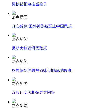
男孩错把电推当梳子
热点新闻
纽约上演“枕头大战”
真心醉倒!国外神剧被配上中国民乐
热点新闻
司机酒驾遇交警 急速倒车逃窜
呆萌大熊猫滑雪取乐
热点新闻
狗教练陪伴最胖猫咪 训练成功瘦身
热点新闻
汉服仕女照相馆走红网络
热点新闻