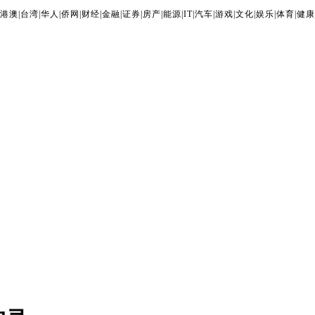
港澳
|
台湾
|
华人
|
侨网
|
财经
|
金融
|
证券
|
房产
|
能源
|
IT
|
汽车
|
游戏
|
文化
|
娱乐
|
体育
|
健康