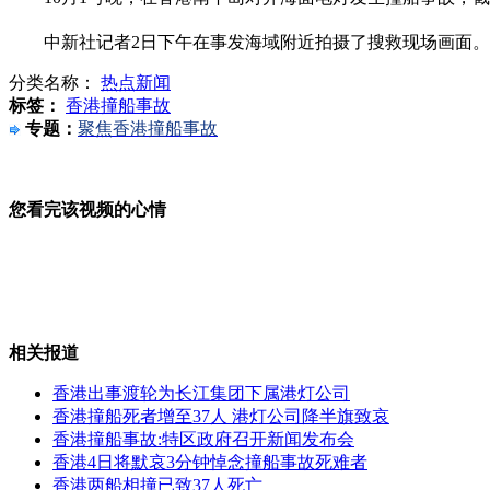
西安重伤日系车主嫌疑人被抓获
中新社记者2日下午在事发海域附近拍摄了搜救现场画面。
香港出事船为长江集团下属港灯公司
分类名称：
热点新闻
标签：
香港撞船事故
专题：
聚焦香港撞船事故
广东男子划船回家 称一点不堵
您看完该视频的心情
浙江五车相撞 交警徒手救出35人
山西运城恶犬咬伤多人 警民合力深夜将其击毙
相关报道
香港出事渡轮为长江集团下属港灯公司
香港撞船死者增至37人 港灯公司降半旗致哀
女孩北京地铁殴打老人 痛下狠手拳打脚踢
香港撞船事故:特区政府召开新闻发布会
香港4日将默哀3分钟悼念撞船事故死难者
香港两船相撞已致37人死亡