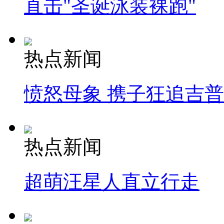
直击"圣诞泳装裸跑"
热点新闻
愤怒母象 携子狂追吉
热点新闻
超萌汪星人直立行走