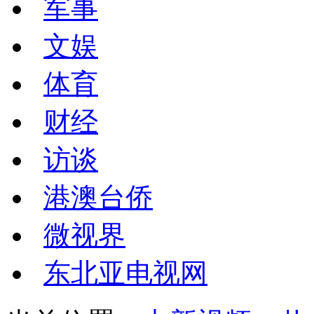
军事
文娱
体育
财经
访谈
港澳台侨
微视界
东北亚电视网