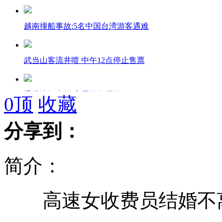
越南撞船事故:5名中国台湾游客遇难
武当山客流井喷 中午12点停止售票
香港撞船事故:家属认领尸体
0
顶
收藏
分享到：
香港撞船事件预计赔偿金额逾亿
简介：
鼓浪屿多只船舶起火 原因调查中
高速女收费员结婚不离
香港撞船事故罹难者多属遇溺