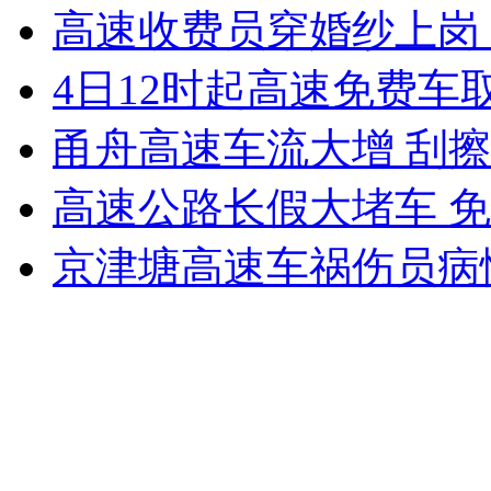
高速收费员穿婚纱上岗
4日12时起高速免费车
走！跟着总书记去植树
甬舟高速车流大增 刮
消防员救轻生者
花炮节热闹非凡
减压"枕头大战"
高速公路长假大堵车 
京津塘高速车祸伤员病
纽约上演“枕头大战”
司机酒驾遇交警 急速倒车逃窜