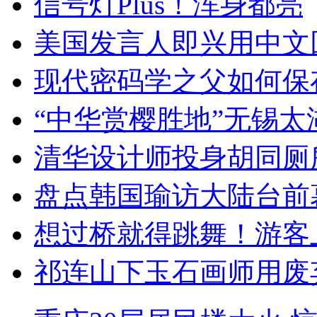
信号灯Plus！浑身都亮
美国发言人即兴用中文
现代密码学之父如何保
“中华赏樱胜地”无锡
清华设计师投身胡同厕
盘点韩国瑜访大陆台前
想过桥就得跳舞！游客
祁连山下玉石画师用废