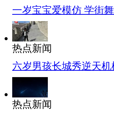
一岁宝宝爱模仿 学街
热点新闻
六岁男孩长城秀逆天机
热点新闻