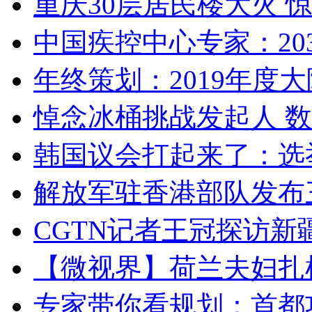
重庆30层居民楼大火
中国疾控中心专家：203
年终策划：2019年度大陆
悼念冰桶挑战发起人 数百
韩国议会打起来了：选举
解放军驻香港部队发布三
CGTN记者王冠探访新疆
【微视界】荷兰夫妇扎根青
专家带你看规划：首都功