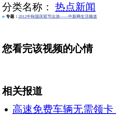
分类名称：
热点新闻
山西运城恶犬咬伤多人 警民合力深夜将其击毙
专题：
2012中秋国庆双节出游——中新网生活频道
女孩北京地铁殴打老人 痛下狠手拳打脚踢
您看完该视频的心情
无痛分娩是否安全 医生回应
外交部：反对强权政治霸凌主义
外交部：有关国家言论片面不公正
相关报道
高速免费车辆无需领卡
安徽一实载49人客车翻车