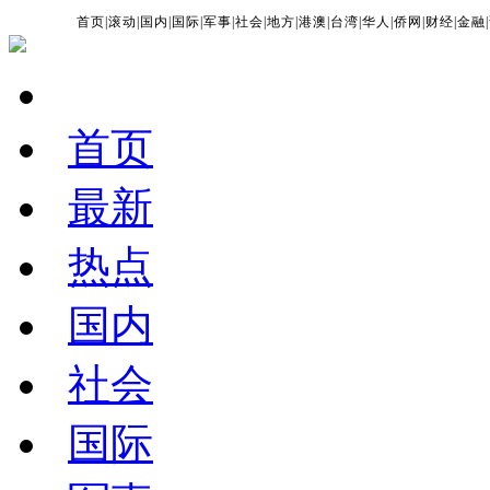
首页
|
滚动
|
国内
|
国际
|
军事
|
社会
|
地方
|
港澳
|
台湾
|
华人
|
侨网
|
财经
|
金融
|
首页
最新
热点
国内
社会
国际