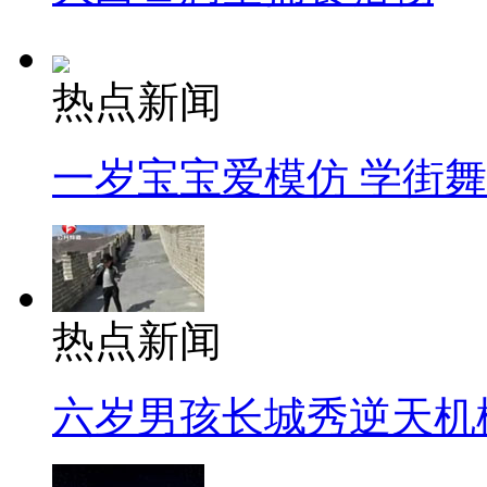
热点新闻
一岁宝宝爱模仿 学街
热点新闻
六岁男孩长城秀逆天机