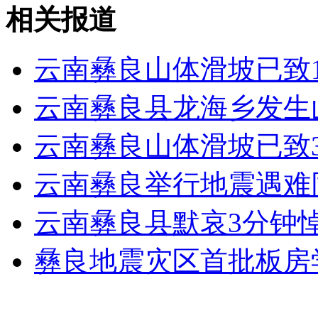
相关报道
山西运城恶犬咬伤多人 警民合力深夜将其击毙
云南彝良山体滑坡已致1
女孩北京地铁殴打老人 痛下狠手拳打脚踢
云南彝良县龙海乡发生山
云南彝良山体滑坡已致3
无痛分娩是否安全 医生回应
云南彝良举行地震遇难
外交部：反对强权政治霸凌主义
云南彝良县默哀3分钟
外交部：有关国家言论片面不公正
彝良地震灾区首批板房
安徽一实载49人客车翻车