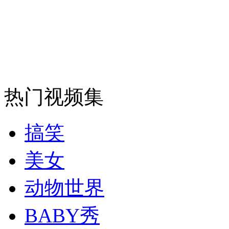
走！跟着总书记去植树
消防员救轻生者
花炮节热闹非凡
减压"枕头大战"
热门视频集
搞笑
纽约上演“枕头大战”
美女
动物世界
司机酒驾遇交警 急速倒车逃窜
BABY秀