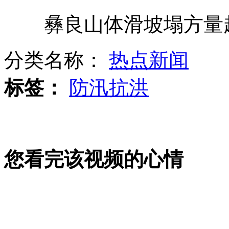
彝良山体滑坡塌方量超
基辛格批评总统候选人丑化中国
分类名称：
热点新闻
标签：
防汛抗洪
逃跑耍赖打交警 醉酒当街演闹剧
女主人怒吼吓退偷食大黑熊
您看完该视频的心情
超萌宝贝爱<江南Style>一听就不哭
谢长廷大陆之行将到祖籍地祭祖