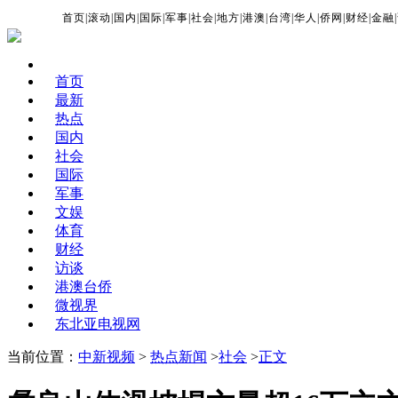
首页
|
滚动
|
国内
|
国际
|
军事
|
社会
|
地方
|
港澳
|
台湾
|
华人
|
侨网
|
财经
|
金融
|
首页
最新
热点
国内
社会
国际
军事
文娱
体育
财经
访谈
港澳台侨
微视界
东北亚电视网
当前位置：
中新视频
>
热点新闻
>
社会
>
正文