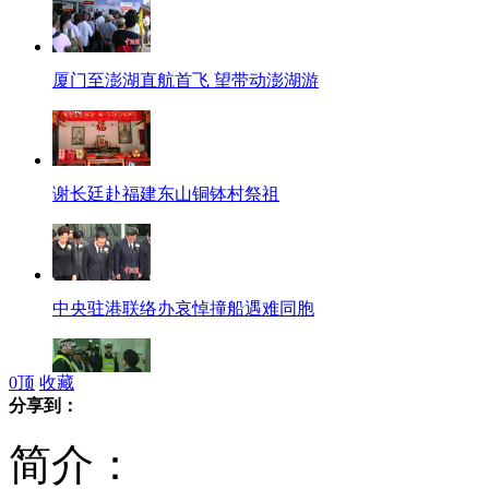
厦门至澎湖直航首飞 望带动澎湖游
谢长廷赴福建东山铜钵村祭祖
中央驻港联络办哀悼撞船遇难同胞
0
顶
收藏
分享到：
醉驾男受检打110 大喊"厌倦公职"
简介：