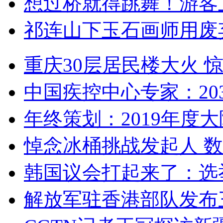
想过桥就得跳舞！游客
祁连山下玉石画师用废
重庆30层居民楼大火
中国疾控中心专家：203
年终策划：2019年度大陆
悼念冰桶挑战发起人 数百
韩国议会打起来了：选举
解放军驻香港部队发布三