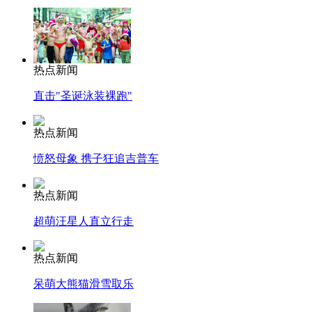
热点新闻
直击"圣诞泳装裸跑"
热点新闻
愤怒母象 携子狂追吉普车
热点新闻
超萌汪星人直立行走
热点新闻
呆萌大熊猫滑雪取乐