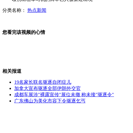
分类名称：
热点新闻
英国女子让儿子装病人骗津贴
您看完该视频的心情
美失业率近四年来首次低于8%
浙江一女子深夜取1000元遭割喉
相关报道
敦煌骆驼因游客过多“过劳死”
19名家长联名驱逐自闭症儿
加拿大宣布驱逐全部伊朗外交官
山西运城恶犬咬伤多人 警民合力深夜将其击毙
成都车展涉"裸露宣传"展位未撤 称未接"驱逐令"
广东佛山为美化市容下令驱逐乞丐
女孩北京地铁殴打老人 痛下狠手拳打脚踢