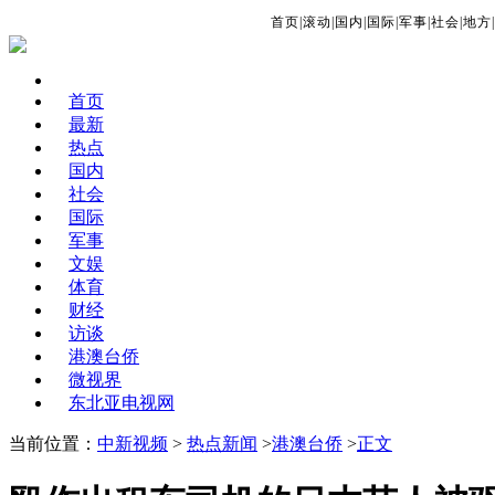
首页
|
滚动
|
国内
|
国际
|
军事
|
社会
|
地方
|
首页
最新
热点
国内
社会
国际
军事
文娱
体育
财经
访谈
港澳台侨
微视界
东北亚电视网
当前位置：
中新视频
>
热点新闻
>
港澳台侨
>
正文