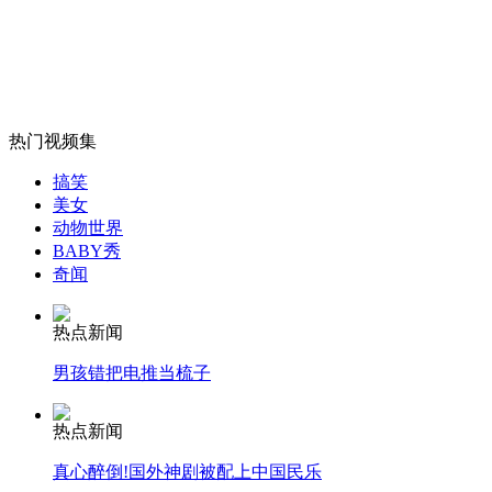
无痛分娩是否安全 医生回应
外交部：反对强权政治霸凌主义
热门视频集
搞笑
外交部：有关国家言论片面不公正
美女
动物世界
BABY秀
奇闻
安徽一实载49人客车翻车
热点新闻
男孩错把电推当梳子
热点新闻
走！跟着总书记去植树
真心醉倒!国外神剧被配上中国民乐