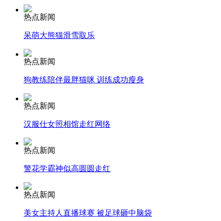
消防员救轻生者
花炮节热闹非凡
减压"枕头大战"
热点新闻
呆萌大熊猫滑雪取乐
热点新闻
纽约上演“枕头大战”
狗教练陪伴最胖猫咪 训练成功瘦身
司机酒驾遇交警 急速倒车逃窜
热点新闻
汉服仕女照相馆走红网络
热点新闻
警花学霸神似高圆圆走红
热点新闻
美女主持人直播球赛 被足球砸中脑袋