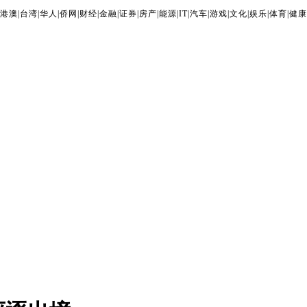
港澳
|
台湾
|
华人
|
侨网
|
财经
|
金融
|
证券
|
房产
|
能源
|
IT
|
汽车
|
游戏
|
文化
|
娱乐
|
体育
|
健康