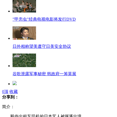
"甲壳虫"经典电视电影将发行DVD
日外相称望美遵守日美安全协议
谷歌泄露军事秘密 韩政府一筹莫展
0
顶
收藏
空军直升机编队远程海上搜救训练
分享到：
简介：
巴西选美亚军唆使男友枪杀冠军
殴伤出租车司机的日本艺人被驱逐出境