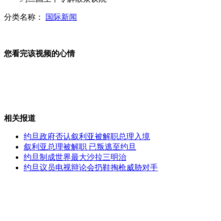
分类名称：
国际新闻
莫言成今年诺贝尔文学奖大热门
香港卫生署彻查败血性休克事件
您看完该视频的心情
山西运城恶犬咬伤多人 警民合力深夜将其击毙
相关报道
约旦政府否认叙利亚被解职总理入境
女孩北京地铁殴打老人 痛下狠手拳打脚踢
叙利亚总理被解职 已叛逃至约旦
约旦制成世界最大沙拉三明治
约旦议员电视辩论会扔鞋掏枪威胁对手
无痛分娩是否安全 医生回应
外交部：反对强权政治霸凌主义