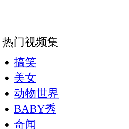
外交部：有关国家言论片面不公正
热门视频集
安徽一实载49人客车翻车
搞笑
走！跟着总书记去植树
美女
动物世界
消防员救轻生者
花炮节热闹非凡
减压"枕头大战"
BABY秀
奇闻
纽约上演“枕头大战”