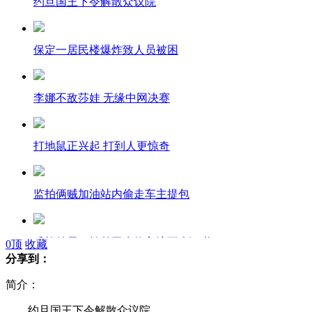
约旦国王下令解散众议院
保定一居民楼爆炸致人员被困
李娜不敌莎娃 无缘中网决赛
打地鼠正兴起 打到人更惊奇
监拍俩贼加油站内偷走车主提包
质检总局：转基因生物入境要查证书
0
顶
收藏
分享到：
简介：
中国渔政船正在钓鱼岛海域护渔
约旦国王下令解散众议院