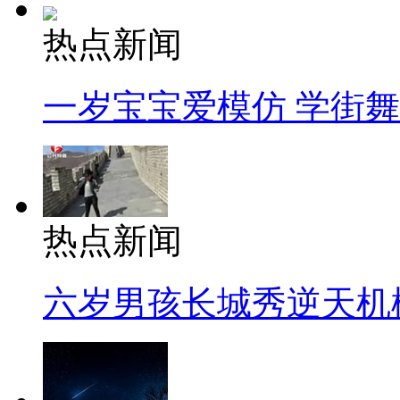
热点新闻
一岁宝宝爱模仿 学街
热点新闻
六岁男孩长城秀逆天机