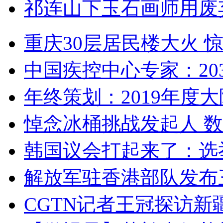
祁连山下玉石画师用废
重庆30层居民楼大火
中国疾控中心专家：203
年终策划：2019年度大陆
悼念冰桶挑战发起人 数百
韩国议会打起来了：选举
解放军驻香港部队发布三
CGTN记者王冠探访新疆