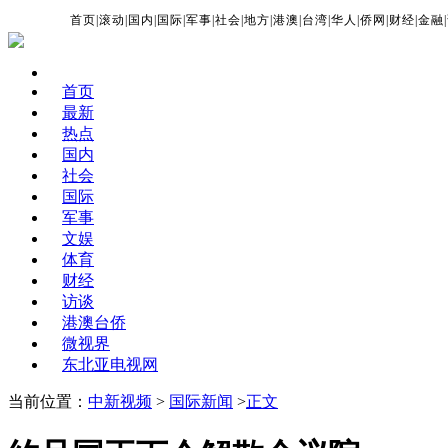
首页
|
滚动
|
国内
|
国际
|
军事
|
社会
|
地方
|
港澳
|
台湾
|
华人
|
侨网
|
财经
|
金融
|
首页
最新
热点
国内
社会
国际
军事
文娱
体育
财经
访谈
港澳台侨
微视界
东北亚电视网
当前位置：
中新视频
>
国际新闻
>
正文