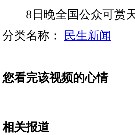
华阴警方回应游客被刺案质疑
8日晚全国公众可赏天
一朝鲜士兵射杀2名上级后叛逃
分类名称：
民生新闻
伊朗总统摄影师叛逃 向中情局交出核机密
25万一只“鸟” 常人难理解
您看完该视频的心情
山西运城恶犬咬伤多人 警民合力深夜将其击毙
女孩北京地铁殴打老人 痛下狠手拳打脚踢
相关报道