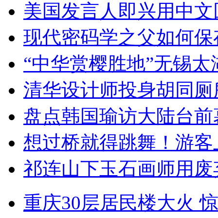
美国发言人即兴用中文
现代密码学之父如何保
“中华赏樱胜地”无锡
清华设计师投身胡同厕
盘点韩国瑜访大陆台前
想过桥就得跳舞！游客
祁连山下玉石画师用废
重庆30层居民楼大火