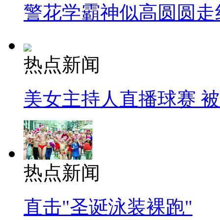
警花学霸神似高圆圆走
热点新闻
美女主持人直播球赛 
热点新闻
直击"圣诞泳装裸跑"