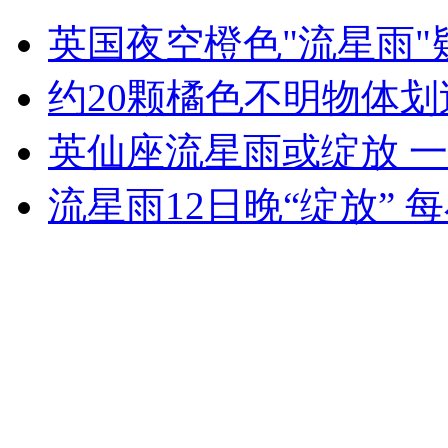
无痛分娩是否安全 医生回应
英国夜空橙色"流星雨"
外交部：反对强权政治霸凌主义
约20颗橘色不明物体划
英仙座流星雨或绽放 
外交部：有关国家言论片面不公正
流星雨12日晚“绽放”
安徽一实载49人客车翻车
走！跟着总书记去植树
消防员救轻生者
花炮节热闹非凡
减压"枕头大战"