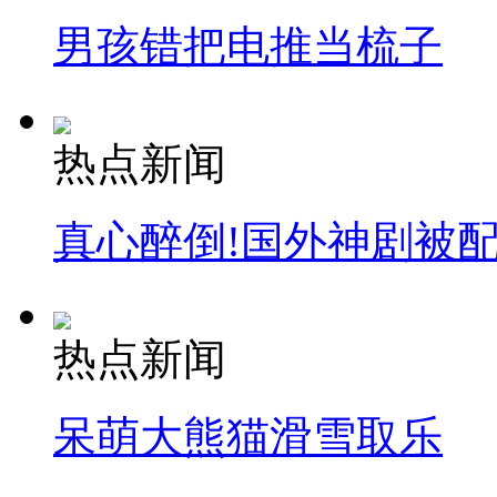
男孩错把电推当梳子
热点新闻
真心醉倒!国外神剧被
热点新闻
呆萌大熊猫滑雪取乐