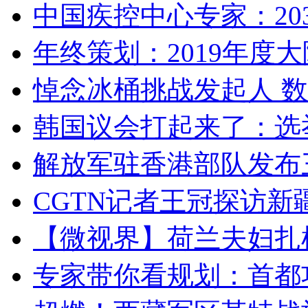
中国疾控中心专家：203
年终策划：2019年度大陆
悼念冰桶挑战发起人 数百
韩国议会打起来了：选举
解放军驻香港部队发布三
CGTN记者王冠探访新疆
【微视界】荷兰夫妇扎根青
专家带你看规划：首都功