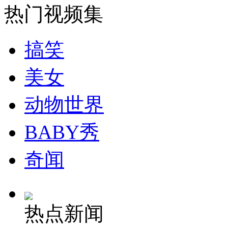
热门视频集
消防员救轻生者
花炮节热闹非凡
减压"枕头大战"
搞笑
美女
纽约上演“枕头大战”
动物世界
司机酒驾遇交警 急速倒车逃窜
BABY秀
奇闻
热点新闻