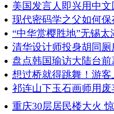
美国发言人即兴用中文
现代密码学之父如何保
“中华赏樱胜地”无锡
清华设计师投身胡同厕
盘点韩国瑜访大陆台前
想过桥就得跳舞！游客
祁连山下玉石画师用废
重庆30层居民楼大火