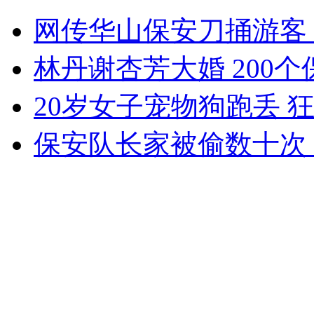
女孩北京地铁殴打老人 痛下狠手拳打脚踢
网传华山保安刀捅游客
无痛分娩是否安全 医生回应
林丹谢杏芳大婚 200
20岁女子宠物狗跑丢 
外交部：反对强权政治霸凌主义
保安队长家被偷数十次
外交部：有关国家言论片面不公正
安徽一实载49人客车翻车
走！跟着总书记去植树