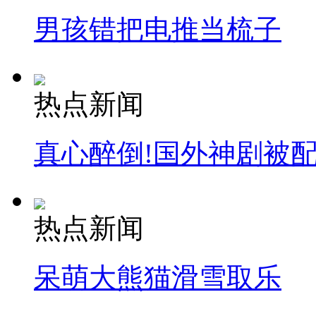
男孩错把电推当梳子
热点新闻
真心醉倒!国外神剧被
热点新闻
呆萌大熊猫滑雪取乐