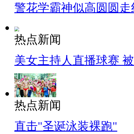
警花学霸神似高圆圆走
热点新闻
美女主持人直播球赛 
热点新闻
直击"圣诞泳装裸跑"