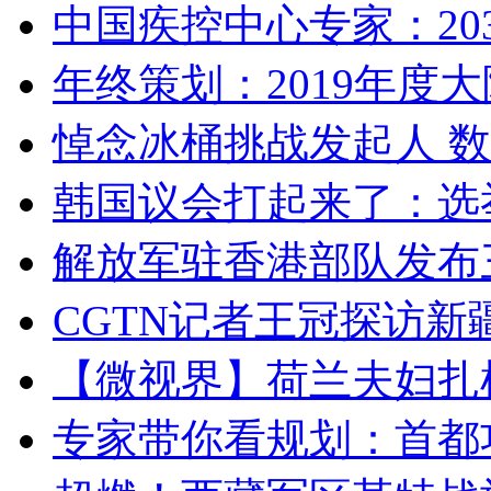
中国疾控中心专家：203
年终策划：2019年度大陆
悼念冰桶挑战发起人 数百
韩国议会打起来了：选举
解放军驻香港部队发布三
CGTN记者王冠探访新疆
【微视界】荷兰夫妇扎根青
专家带你看规划：首都功