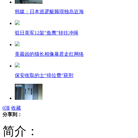
韩媒：日本巡逻艇频现独岛近海
驻日美军12架"鱼鹰"转往冲绳
美最凶的猫长相像暴君走红网络
保安收取的士“排位费”获刑
七大学生被困电梯打电话留遗言
0
顶
收藏
分享到：
简介：