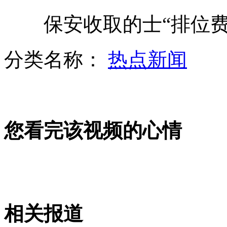
实拍小鸟用面包在水里钓鱼
保安收取的士“排位费
上海两大机场迎来返程高峰
分类名称：
热点新闻
男子守王府井取款机捡漏7次得5万
您看完该视频的心情
河北保定一居民楼爆炸致1死34伤
山西运城恶犬咬伤多人 警民合力深夜将其击毙
相关报道