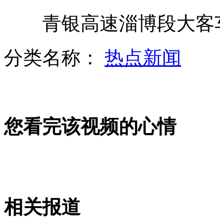
青银高速淄博段大客车
美国脑膜炎致死人数升至七人
分类名称：
热点新闻
香港购物区现"贼的"开车卷走行李
美媒：美国总统大选充斥不实言论
您看完该视频的心情
威尼斯将举行要求独立集会
韩媒：日本巡逻艇频现独岛近海
相关报道
山西运城恶犬咬伤多人 警民合力深夜将其击毙