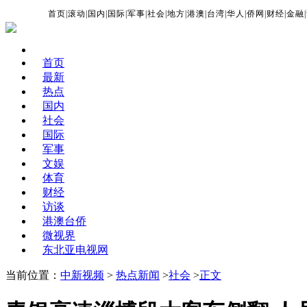
首页
|
滚动
|
国内
|
国际
|
军事
|
社会
|
地方
|
港澳
|
台湾
|
华人
|
侨网
|
财经
|
金融
|
首页
最新
热点
国内
社会
国际
军事
文娱
体育
财经
访谈
港澳台侨
微视界
东北亚电视网
当前位置：
中新视频
>
热点新闻
>
社会
>
正文