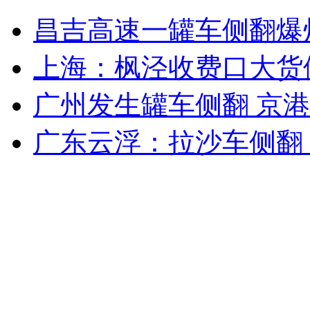
昌吉高速一罐车侧翻爆
女孩北京地铁殴打老人 痛下狠手拳打脚踢
上海：枫泾收费口大货侧
广州发生罐车侧翻 京
无痛分娩是否安全 医生回应
广东云浮：拉沙车侧翻
外交部：反对强权政治霸凌主义
外交部：有关国家言论片面不公正
安徽一实载49人客车翻车