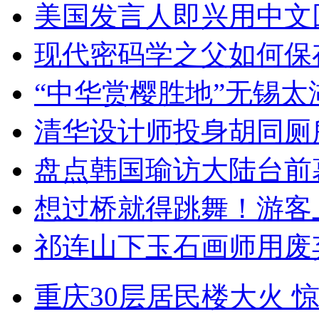
美国发言人即兴用中文
现代密码学之父如何保
“中华赏樱胜地”无锡
清华设计师投身胡同厕
盘点韩国瑜访大陆台前
想过桥就得跳舞！游客
祁连山下玉石画师用废
重庆30层居民楼大火