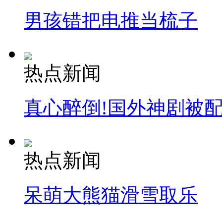
男孩错把电推当梳子
热点新闻
真心醉倒!国外神剧被
热点新闻
呆萌大熊猫滑雪取乐