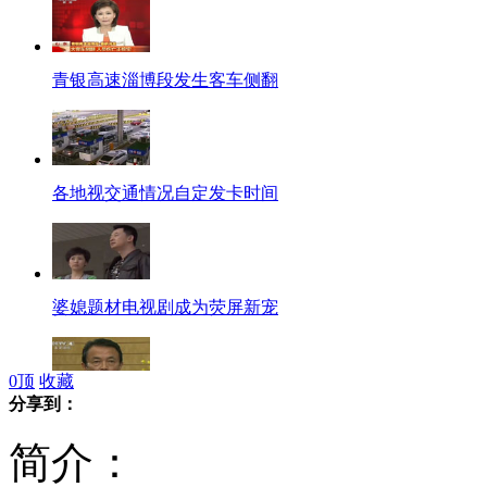
青银高速淄博段发生客车侧翻
各地视交通情况自定发卡时间
婆媳题材电视剧成为荧屏新宠
0
顶
收藏
分享到：
日本前首相麻生太郎访韩
简介：