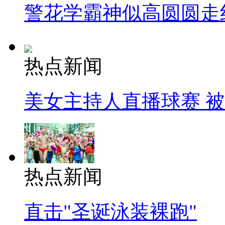
警花学霸神似高圆圆走
热点新闻
美女主持人直播球赛 
热点新闻
直击"圣诞泳装裸跑"