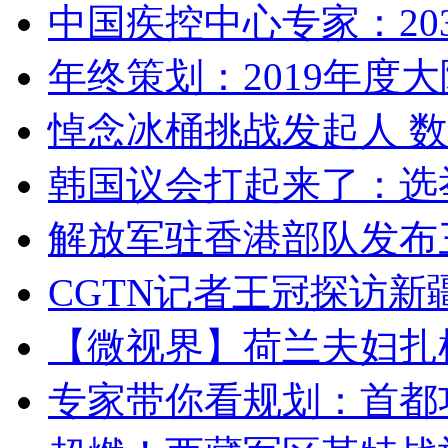
中国疾控中心专家：203
年终策划：2019年度大陆
悼念冰桶挑战发起人 数百
韩国议会打起来了：选举
解放军驻香港部队发布三
CGTN记者王冠探访新疆
【微视界】荷兰夫妇扎根青
专家带你看规划：首都功