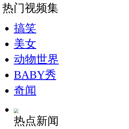
热门视频集
走！跟着总书记去植树
搞笑
消防员救轻生者
花炮节热闹非凡
减压"枕头大战"
美女
动物世界
纽约上演“枕头大战”
BABY秀
奇闻
司机酒驾遇交警 急速倒车逃窜
热点新闻