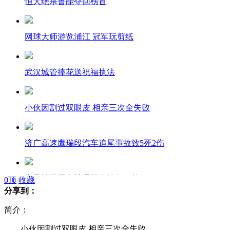
恒大绝杀鲁能夺回榜首
网球大师游览浦江 冠军玩剪纸
武汉城管捧花送祝福执法
小伙因割过双眼皮 相亲三次全失败
济广高速鹰瑞段汽车追尾事故致5死2伤
章子怡撒贝宁被曝正在筹备婚礼
0
顶
收藏
分享到：
简介：
传罗琳将续写《哈利·波特》第8集
小伙因割过双眼皮 相亲三次全失败