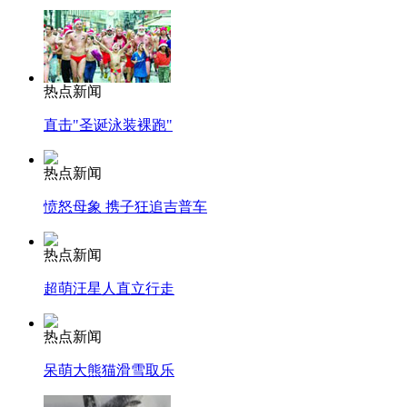
热点新闻
直击"圣诞泳装裸跑"
热点新闻
愤怒母象 携子狂追吉普车
热点新闻
超萌汪星人直立行走
热点新闻
呆萌大熊猫滑雪取乐