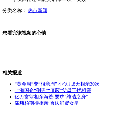
分类名称：
热点新闻
猴子出笼抢走游客iPhone4啃咬
猫头鹰幼崽互相拥抱为首飞“壮胆”
您看完该视频的心情
山西运城恶犬咬伤多人 警民合力深夜将其击毙
相关报道
“黄金周”变“相亲周” 小伙儿8天相亲30次
女孩北京地铁殴打老人 痛下狠手拳打脚踢
上海国企“剩男”“屏蔽”父母干扰相亲
亿万富翁相亲海选 要求"纯洁之身"
潘玮柏期待相亲 否认消费女星
无痛分娩是否安全 医生回应
外交部：反对强权政治霸凌主义