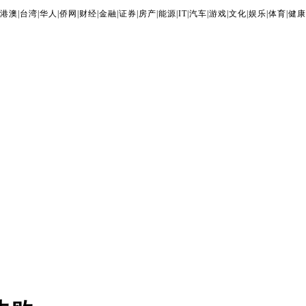
港澳
|
台湾
|
华人
|
侨网
|
财经
|
金融
|
证券
|
房产
|
能源
|
IT
|
汽车
|
游戏
|
文化
|
娱乐
|
体育
|
健康