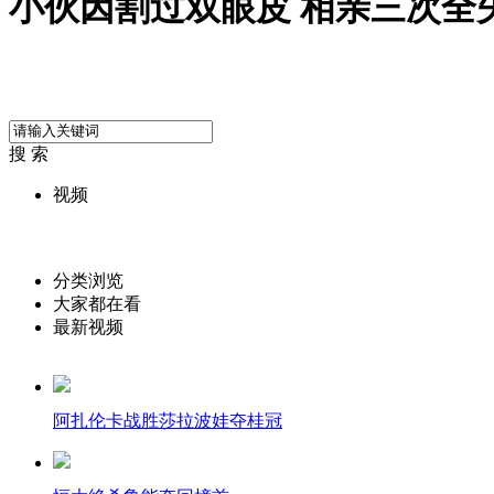
小伙因割过双眼皮 相亲三次全
搜 索
视频
分类浏览
大家都在看
最新视频
阿扎伦卡战胜莎拉波娃夺桂冠