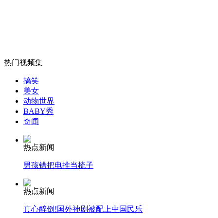
外交部：有关国家言论片面不公正
热门视频集
安徽一实载49人客车翻车
搞笑
美女
动物世界
BABY秀
奇闻
走！跟着总书记去植树
热点新闻
消防员救轻生者
花炮节热闹非凡
减压"枕头大战"
男孩错把电推当梳子
热点新闻
真心醉倒!国外神剧被配上中国民乐
纽约上演“枕头大战”