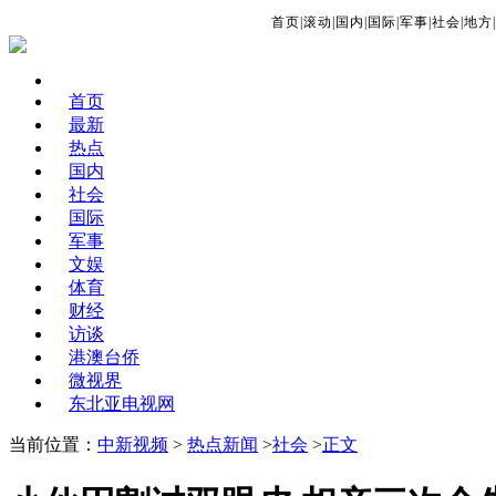
首页
|
滚动
|
国内
|
国际
|
军事
|
社会
|
地方
|
首页
最新
热点
国内
社会
国际
军事
文娱
体育
财经
访谈
港澳台侨
微视界
东北亚电视网
当前位置：
中新视频
>
热点新闻
>
社会
>
正文