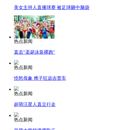
美女主持人直播球赛 被足球砸中脑袋
热点新闻
直击"圣诞泳装裸跑"
热点新闻
愤怒母象 携子狂追吉普车
热点新闻
超萌汪星人直立行走
热点新闻