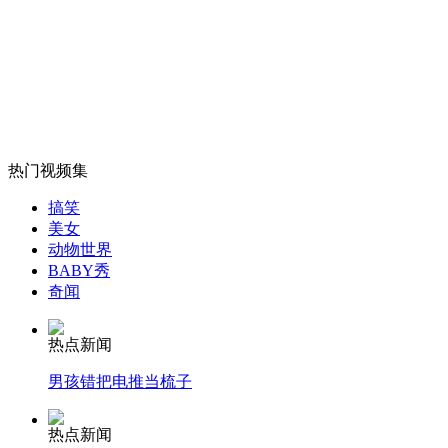
日美拟就太空开发进行全面合作
山西运城恶犬咬伤多人 警民合力深夜将其击毙
热门视频集
女孩北京地铁殴打老人 痛下狠手拳打脚踢
搞笑
美女
动物世界
无痛分娩是否安全 医生回应
BABY秀
奇闻
外交部：反对强权政治霸凌主义
热点新闻
男孩错把电推当梳子
外交部：有关国家言论片面不公正
热点新闻