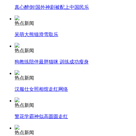
真心醉倒!国外神剧被配上中国民乐
安徽一实载49人客车翻车
热点新闻
呆萌大熊猫滑雪取乐
走！跟着总书记去植树
热点新闻
狗教练陪伴最胖猫咪 训练成功瘦身
消防员救轻生者
花炮节热闹非凡
减压"枕头大战"
热点新闻
汉服仕女照相馆走红网络
纽约上演“枕头大战”
热点新闻
警花学霸神似高圆圆走红
司机酒驾遇交警 急速倒车逃窜
热点新闻