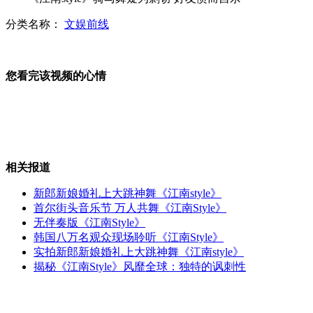
分类名称：
文娱前线
美从未承认日本拥有钓鱼岛主权
您看完该视频的心情
直击高速零点恢复收费 司机谈心情
相关报道
南丫岛撞船事件协助救援船或目击整个经过
新郎新娘婚礼上大跳神舞《江南style》
首尔街头音乐节 万人共舞《江南Style》
无伴奏版《江南Style》
韩国八万名观众现场聆听《江南Style》
“龙”飞船即将进行首次正式飞行
实拍新郎新娘婚礼上大跳神舞《江南style》
揭秘《江南Style》风靡全球：独特的讽刺性