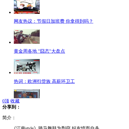
网友热议：节假日加班费 你拿得到吗？
黄金周各地 "囧态"大盘点
热词：欧洲扫货族 高薪环卫工
0
顶
收藏
分享到：
郭达蔡明经典小品《红娘》
简介：
《江南style》骑马舞疑为剽窃 好友愤而自杀