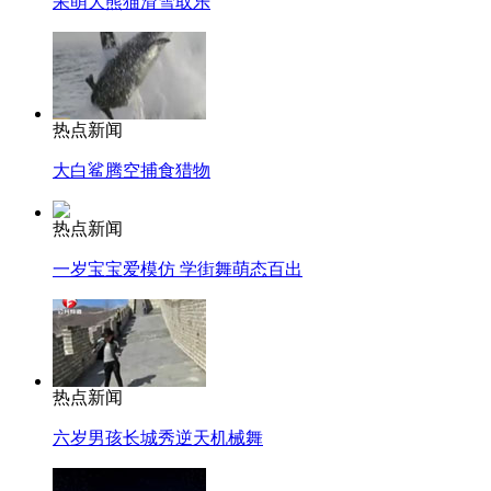
呆萌大熊猫滑雪取乐
热点新闻
大白鲨腾空捕食猎物
热点新闻
一岁宝宝爱模仿 学街舞萌态百出
热点新闻
六岁男孩长城秀逆天机械舞