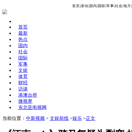
首页
|
滚动
|
国内
|
国际
|
军事
|
社会
|
地方
|
首页
最新
热点
国内
社会
国际
军事
文娱
体育
财经
访谈
港澳台侨
微视界
东北亚电视网
当前位置：
中新视频
>
文娱前线
>
娱乐
>
正文