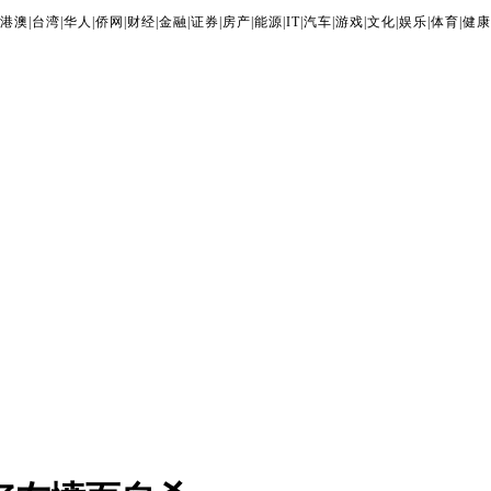
港澳
|
台湾
|
华人
|
侨网
|
财经
|
金融
|
证券
|
房产
|
能源
|
IT
|
汽车
|
游戏
|
文化
|
娱乐
|
体育
|
健康