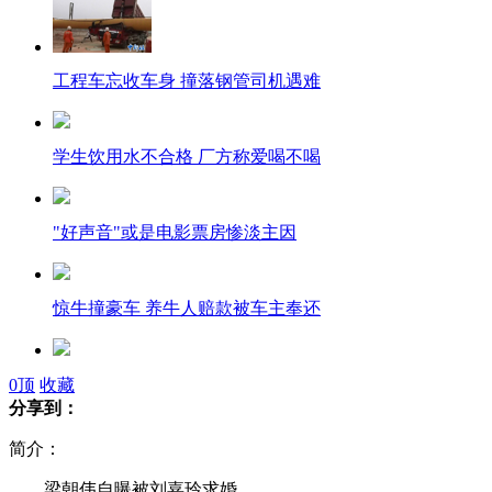
工程车忘收车身 撞落钢管司机遇难
学生饮用水不合格 厂方称爱喝不喝
"好声音"或是电影票房惨淡主因
惊牛撞豪车 养牛人赔款被车主奉还
女生发帖雇"高胖壮"拎土特产返校
0
顶
收藏
分享到：
简介：
德国3岁女孩背唐诗萌翻网友
梁朝伟自曝被刘嘉玲求婚