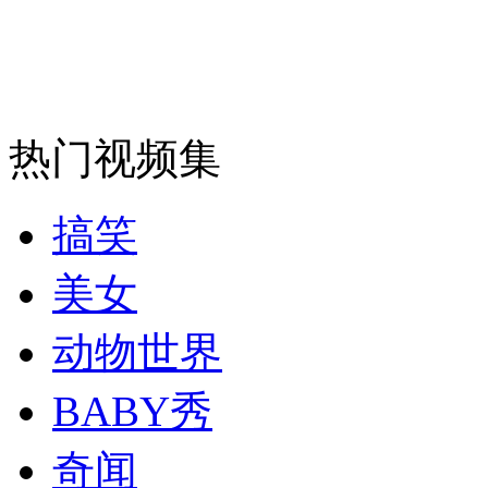
外交部：反对强权政治霸凌主义
外交部：有关国家言论片面不公正
热门视频集
搞笑
安徽一实载49人客车翻车
美女
动物世界
走！跟着总书记去植树
BABY秀
消防员救轻生者
花炮节热闹非凡
减压"枕头大战"
奇闻