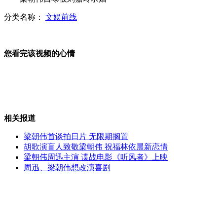
分类名称：
文娱前线
广州地铁老人与青年因抢座扭打撕咬
老人强迫年轻人让座引发热议
您看完该视频的心情
高档车被贴"交警罚单"竟是楼盘广告
相关报道
山西运城恶犬咬伤多人 警民合力深夜将其击毙
梁朝伟首谈拍日片 无限期搁置
胡歌演盲人致敬梁朝伟 祝福林依晨新恋情
梁朝伟周迅主演 谍战电影《听风者》上映
周迅、梁朝伟想改演喜剧
女孩北京地铁殴打老人 痛下狠手拳打脚踢
无痛分娩是否安全 医生回应