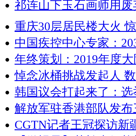
祁连山下玉石画师用废
重庆30层居民楼大火
中国疾控中心专家：203
年终策划：2019年度大陆
悼念冰桶挑战发起人 数百
韩国议会打起来了：选举
解放军驻香港部队发布三
CGTN记者王冠探访新疆