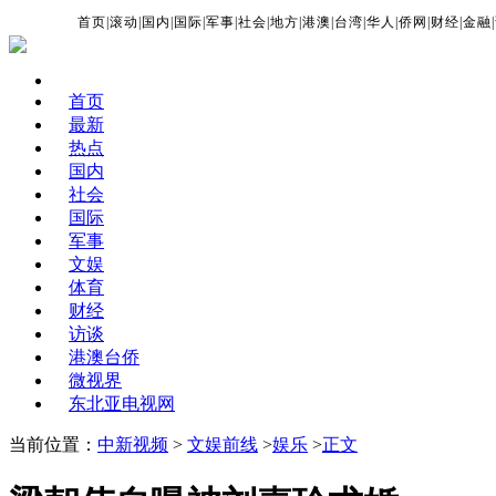
首页
|
滚动
|
国内
|
国际
|
军事
|
社会
|
地方
|
港澳
|
台湾
|
华人
|
侨网
|
财经
|
金融
|
首页
最新
热点
国内
社会
国际
军事
文娱
体育
财经
访谈
港澳台侨
微视界
东北亚电视网
当前位置：
中新视频
>
文娱前线
>
娱乐
>
正文