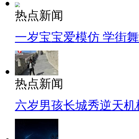
热点新闻
一岁宝宝爱模仿 学街
热点新闻
六岁男孩长城秀逆天机