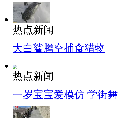
热点新闻
大白鲨腾空捕食猎物
热点新闻
一岁宝宝爱模仿 学街