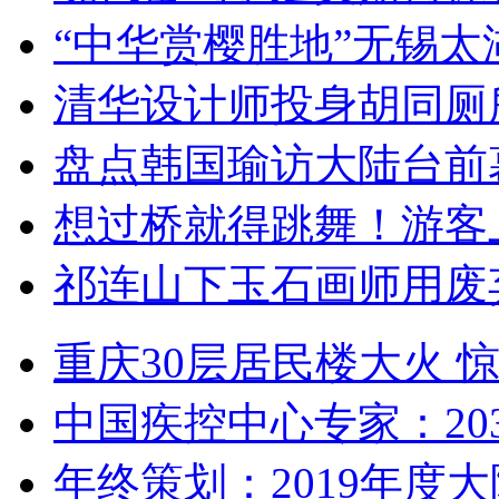
“中华赏樱胜地”无锡
清华设计师投身胡同厕
盘点韩国瑜访大陆台前
想过桥就得跳舞！游客
祁连山下玉石画师用废
重庆30层居民楼大火
中国疾控中心专家：203
年终策划：2019年度大陆