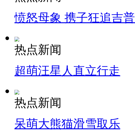
愤怒母象 携子狂追吉
热点新闻
超萌汪星人直立行走
热点新闻
呆萌大熊猫滑雪取乐