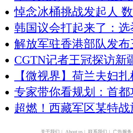
悼念冰桶挑战发起人 数百
韩国议会打起来了：选举
解放军驻香港部队发布三
CGTN记者王冠探访新疆
【微视界】荷兰夫妇扎根青
专家带你看规划：首都功
超燃！西藏军区某特战
关于我们
|
About us
|
联系我们
|
广告服务