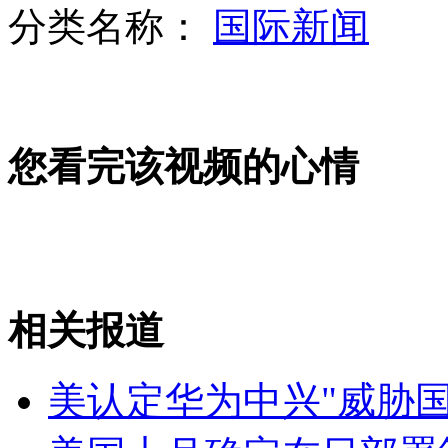
分类名称：
国际新闻
德国女童背唐诗 童音萌翻网友
您看完该视频的心情
河北保定爆炸案死亡人数升至8人
央视记者调查北京“一日游”乱象
相关报道
山西运城恶犬咬伤多人 警民合力深夜将其击毙
美认定华为中兴"威胁国
女孩北京地铁殴打老人 痛下狠手拳打脚踢