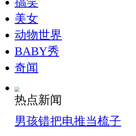
搞笑
消防员救轻生者
花炮节热闹非凡
减压"枕头大战"
美女
动物世界
纽约上演“枕头大战”
BABY秀
奇闻
司机酒驾遇交警 急速倒车逃窜
热点新闻
男孩错把电推当梳子