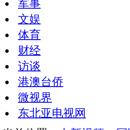
军事
文娱
体育
财经
访谈
港澳台侨
微视界
东北亚电视网