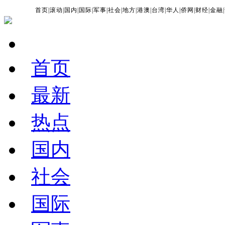
首页
|
滚动
|
国内
|
国际
|
军事
|
社会
|
地方
|
港澳
|
台湾
|
华人
|
侨网
|
财经
|
金融
|
首页
最新
热点
国内
社会
国际