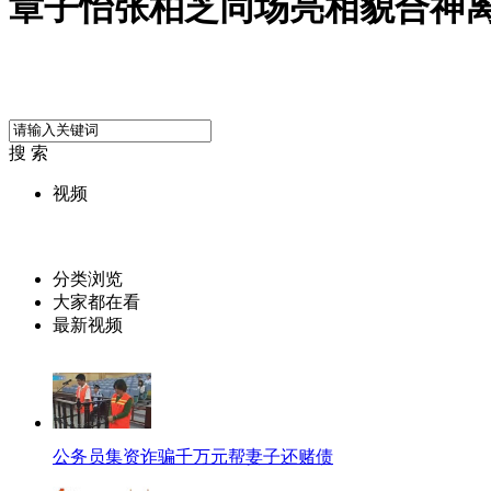
章子怡张柏芝同场亮相貌合神
搜 索
视频
分类浏览
大家都在看
最新视频
公务员集资诈骗千万元帮妻子还赌债