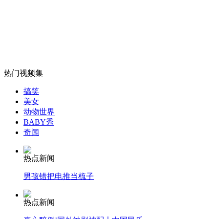
女孩北京地铁殴打老人 痛下狠手拳打脚踢
无痛分娩是否安全 医生回应
热门视频集
外交部：反对强权政治霸凌主义
搞笑
美女
动物世界
BABY秀
外交部：有关国家言论片面不公正
奇闻
热点新闻
安徽一实载49人客车翻车
男孩错把电推当梳子
热点新闻