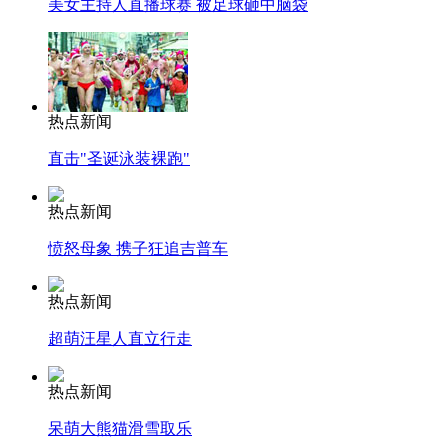
美女主持人直播球赛 被足球砸中脑袋
热点新闻
直击"圣诞泳装裸跑"
热点新闻
愤怒母象 携子狂追吉普车
热点新闻
超萌汪星人直立行走
热点新闻
呆萌大熊猫滑雪取乐