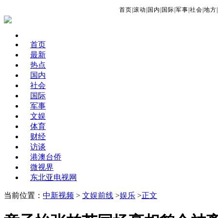
首页
|
滚动
|
国内
|
国际
|
军事
|
社会
|
地方
|
首页
最新
热点
国内
社会
国际
军事
文娱
体育
财经
访谈
港澳台侨
微视界
东北亚电视网
当前位置：
中新视频
>
文娱前线
>
娱乐
>
正文