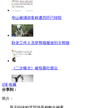
华山被捅游客称遭恐吓已转院
卧龙工作人员穿熊猫服放归大熊猫
《二次曝光》被指看吐观众
0
顶
收藏
分享到：
大学操场惊现“篮球奶奶”
简介：
章子怡张柏芝同场亮相貌合神离