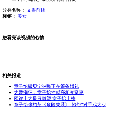
分类名称：
文娱前线
媒体剖析谢长廷大陆行:祭祖吃烤鸭冲淡敏感度
标签：
美女
《射雕》主演惠天赐去世 妹妹惠英红送别
您看完该视频的心情
95种药品最高零售限价下调
"越狱"猴抢游客iphone 遭训斥后狂砸
相关报道
章子怡撒贝宁被曝正在筹备婚礼
为爱痴狂：章子怡性感亮相变贤惠
英日科学家分获2012诺贝尔医学奖
网评十大最丑雕塑
章子怡
上榜
章子怡张柏芝《危险关系》“抱怨”对手戏太少
山西运城恶犬咬伤多人 警民合力深夜将其击毙