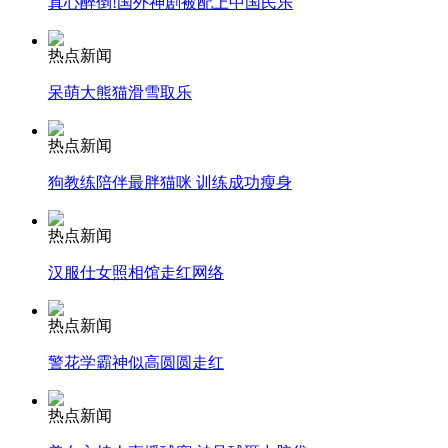
真心醉倒!国外神剧被配上中国民乐
走！跟着总书记去植树
热点新闻
消防员救轻生者
花炮节热闹非凡
减压"枕头大战"
呆萌大熊猫滑雪取乐
热点新闻
狗教练陪伴最胖猫咪 训练成功瘦身
纽约上演“枕头大战”
热点新闻
司机酒驾遇交警 急速倒车逃窜
汉服仕女照相馆走红网络
热点新闻
警花学霸神似高圆圆走红
热点新闻