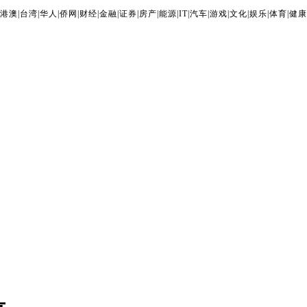
港澳
|
台湾
|
华人
|
侨网
|
财经
|
金融
|
证券
|
房产
|
能源
|
IT
|
汽车
|
游戏
|
文化
|
娱乐
|
体育
|
健康