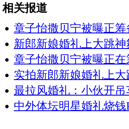
反思中国式假期：数量少质量低
相关报道
山西运城恶犬咬伤多人 警民合力深夜将其击毙
章子怡撒贝宁被曝正筹
新郎新娘婚礼上大跳神舞《
女孩北京地铁殴打老人 痛下狠手拳打脚踢
章子怡撒贝宁被曝正在
实拍新郎新娘婚礼上大跳
无痛分娩是否安全 医生回应
最拉风婚礼：小伙开吊
外交部：反对强权政治霸凌主义
中外体坛明星婚礼烧钱
外交部：有关国家言论片面不公正