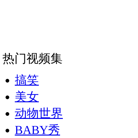
安徽一实载49人客车翻车
走！跟着总书记去植树
热门视频集
消防员救轻生者
花炮节热闹非凡
减压"枕头大战"
搞笑
美女
纽约上演“枕头大战”
动物世界
BABY秀
司机酒驾遇交警 急速倒车逃窜