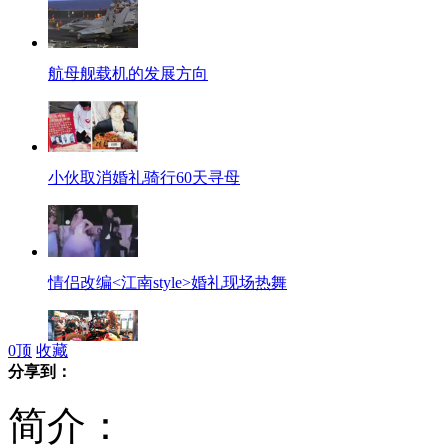
航母舰载机的发展方向
小伙取消婚礼骑行60天寻母
情侣改编<江南style>婚礼现场热舞
0
顶
收藏
分享到：
网友热议:性文化不该是色情
简介：