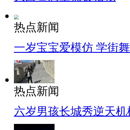
热点新闻
一岁宝宝爱模仿 学街
热点新闻
六岁男孩长城秀逆天机