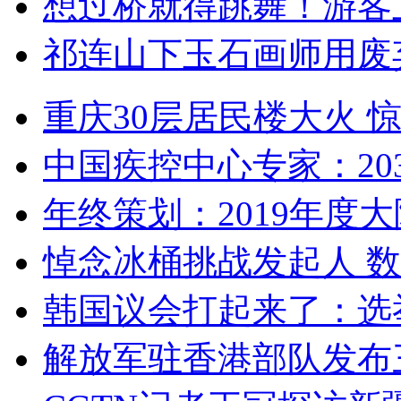
想过桥就得跳舞！游客
祁连山下玉石画师用废
重庆30层居民楼大火
中国疾控中心专家：203
年终策划：2019年度大陆
悼念冰桶挑战发起人 数百
韩国议会打起来了：选举
解放军驻香港部队发布三