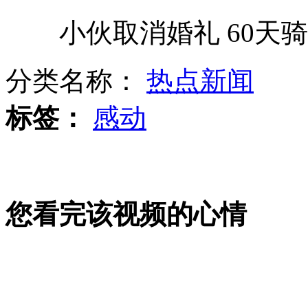
小伙取消婚礼 60天骑行
好声音:专业歌手抢占素人舞台?
分类名称：
热点新闻
10月9日热词：手机有毒
标签：
感动
汤唯张柏芝釜山电影节上闪耀中国元素
您看完该视频的心情
北大教授提议男孩比女孩晚入学