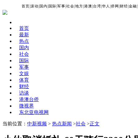
首页
|
滚动
|
国内
|
国际
|
军事
|
社会
|
地方
|
港澳
|
台湾
|
华人
|
侨网
|
财经
|
金融
|
首页
最新
热点
国内
社会
国际
军事
文娱
体育
财经
访谈
港澳台侨
微视界
东北亚电视网
当前位置：
中新视频
>
热点新闻
>
社会
>
正文