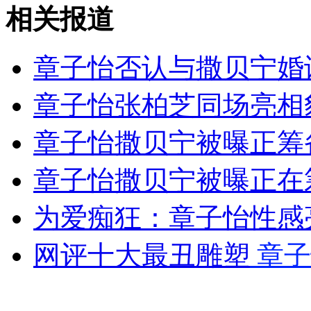
相关报道
外交部：有关国家言论片面不公正
章子怡否认与撒贝宁婚讯
章子怡张柏芝同场亮相
安徽一实载49人客车翻车
章子怡撒贝宁被曝正筹
章子怡撒贝宁被曝正在
走！跟着总书记去植树
为爱痴狂：章子怡性感
消防员救轻生者
花炮节热闹非凡
减压"枕头大战"
网评十大最丑雕塑
章子
纽约上演“枕头大战”