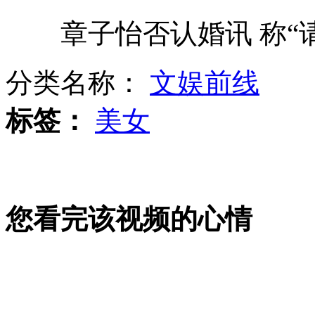
章子怡否认婚讯 称“请
沈阳南阳湖大桥3万盆景遭哄抢
分类名称：
文娱前线
章子怡否认婚讯索要请柬
标签：
美女
山西运城恶犬咬伤多人 警民合力深夜将其击毙
女孩北京地铁殴打老人 痛下狠手拳打脚踢
您看完该视频的心情
无痛分娩是否安全 医生回应
外交部：反对强权政治霸凌主义