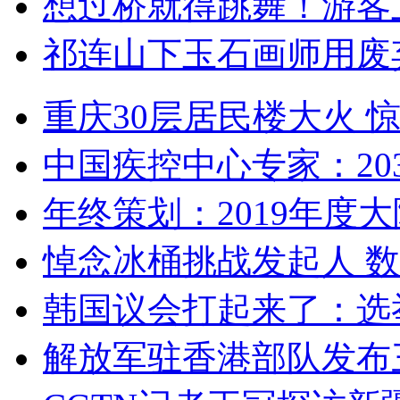
想过桥就得跳舞！游客
祁连山下玉石画师用废
重庆30层居民楼大火
中国疾控中心专家：203
年终策划：2019年度大陆
悼念冰桶挑战发起人 数百
韩国议会打起来了：选举
解放军驻香港部队发布三