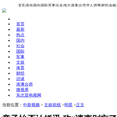
首页
|
滚动
|
国内
|
国际
|
军事
|
社会
|
地方
|
港澳
|
台湾
|
华人
|
侨网
|
财经
|
金融
|
首页
最新
热点
国内
社会
国际
军事
文娱
体育
财经
访谈
港澳台侨
微视界
东北亚电视网
当前位置：
中新视频
>
文娱前线
>
明星
>
正文