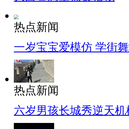
热点新闻
一岁宝宝爱模仿 学街
热点新闻
六岁男孩长城秀逆天机