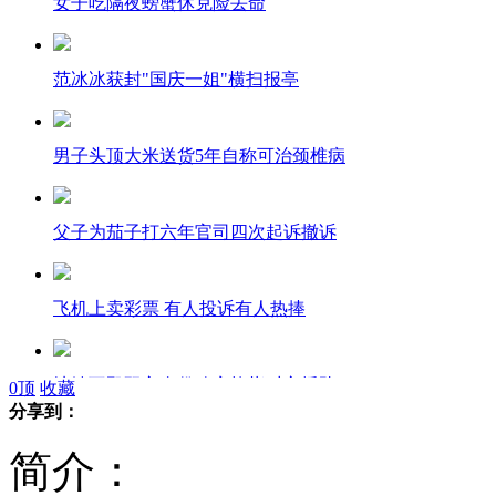
女子吃隔夜螃蟹休克险丢命
范冰冰获封"国庆一姐"横扫报亭
男子头顶大米送货5年自称可治颈椎病
父子为茄子打六年官司四次起诉撤诉
飞机上卖彩票 有人投诉有人热捧
地铁互殴双方身份确定均指对方插队
0
顶
收藏
分享到：
简介：
公安部新规:2013年起闯红灯扣6分