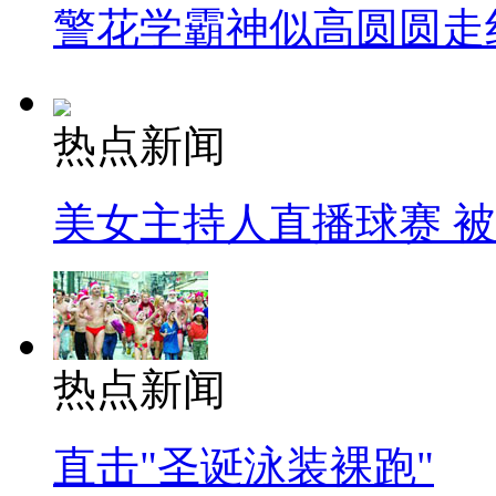
警花学霸神似高圆圆走
热点新闻
美女主持人直播球赛 
热点新闻
直击"圣诞泳装裸跑"