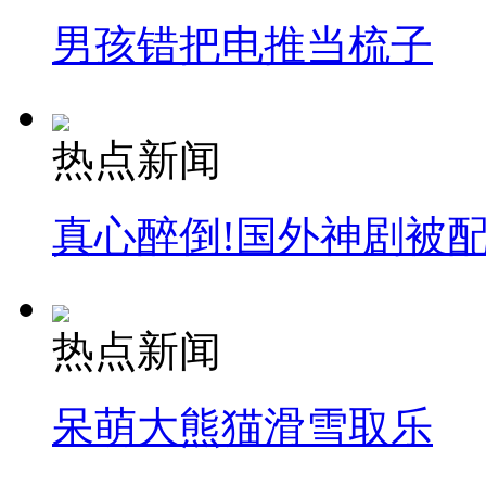
男孩错把电推当梳子
热点新闻
真心醉倒!国外神剧被
热点新闻
呆萌大熊猫滑雪取乐