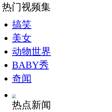
热门视频集
消防员救轻生者
花炮节热闹非凡
减压"枕头大战"
搞笑
纽约上演“枕头大战”
美女
动物世界
司机酒驾遇交警 急速倒车逃窜
BABY秀
奇闻
热点新闻