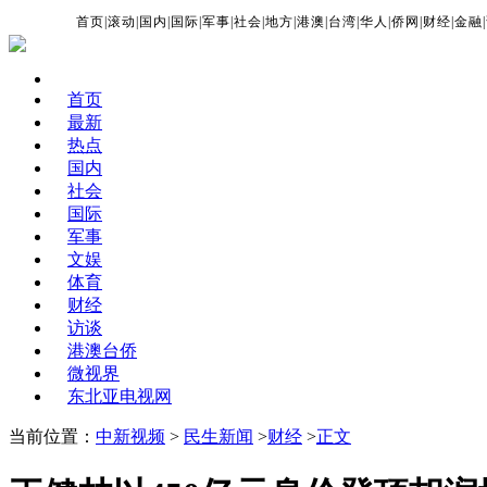
首页
|
滚动
|
国内
|
国际
|
军事
|
社会
|
地方
|
港澳
|
台湾
|
华人
|
侨网
|
财经
|
金融
|
首页
最新
热点
国内
社会
国际
军事
文娱
体育
财经
访谈
港澳台侨
微视界
东北亚电视网
当前位置：
中新视频
>
民生新闻
>
财经
>
正文