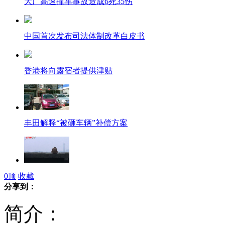
大广高速撞车事故造成6死35伤
中国首次发布司法体制改革白皮书
香港将向露宿者提供津贴
丰田解释“被砸车辆”补偿方案
实拍警方扮保洁员扯下欲跳楼裸男
0
顶
收藏
分享到：
简介：
博士姐姐有创意 实验室拍婚纱照