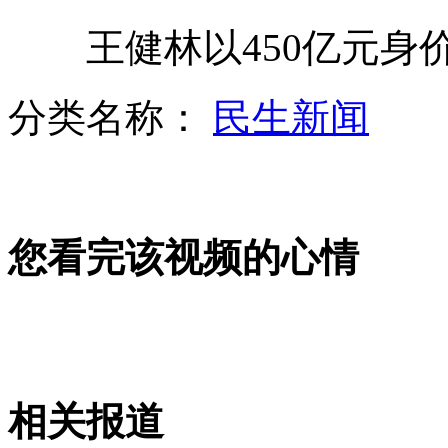
王健林以450亿元身
林书豪亮相丰田中心 训练受关注
分类名称：
民生新闻
日媒:钓鱼岛问题伤及日本经济
您看完该视频的心情
朝鲜军方:命中打击范围可覆盖美本土
山西运城恶犬咬伤多人 警民合力深夜将其击毙
相关报道
女孩北京地铁殴打老人 痛下狠手拳打脚踢