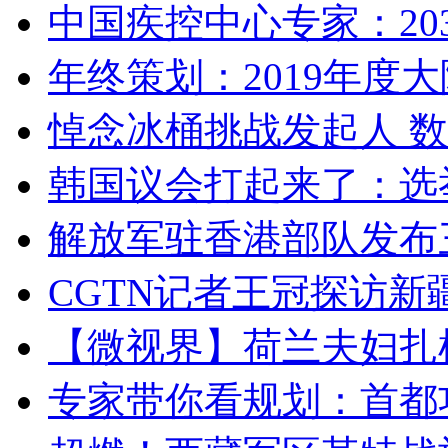
中国疾控中心专家：203
年终策划：2019年度大陆
悼念冰桶挑战发起人 数百
韩国议会打起来了：选举
解放军驻香港部队发布三
CGTN记者王冠探访新疆
【微视界】荷兰夫妇扎根青
专家带你看规划：首都功