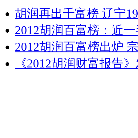
胡润再出千富榜 辽宁1
无痛分娩是否安全 医生回应
2012胡润百富榜：近
外交部：反对强权政治霸凌主义
2012胡润百富榜出炉 
外交部：有关国家言论片面不公正
《2012胡润财富报告
安徽一实载49人客车翻车
走！跟着总书记去植树