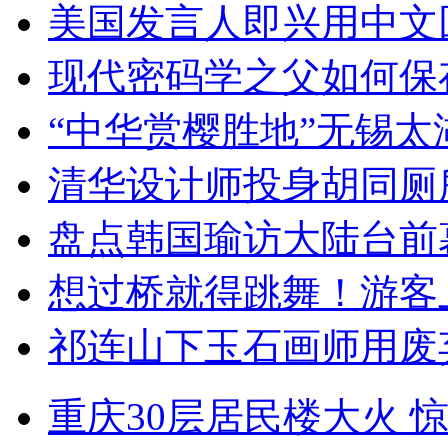
美国发言人即兴用中文
现代密码学之父如何保
“中华赏樱胜地”无锡
清华设计师投身胡同厕
盘点韩国瑜访大陆台前
想过桥就得跳舞！游客
祁连山下玉石画师用废
重庆30层居民楼大火