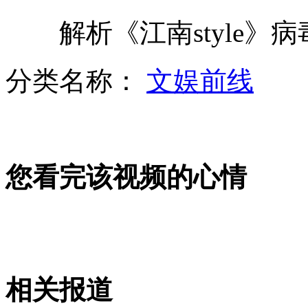
解析《江南style》
苗族"舞龙烟花"引国内外摄影家捧场
分类名称：
文娱前线
暗访:部分婴幼儿游泳馆卫生堪忧
您看完该视频的心情
农民工博物馆 外来工忆苦思甜
英最新调查显示:55岁才算中年人
相关报道