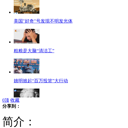
美国"好奇"号发现不明发光体
粗粮是大脑“清洁工”
姚明掀起“百万投篮”大行动
0
顶
收藏
分享到：
爱因斯坦晚年信件网上拍卖 起家300万美元
简介：