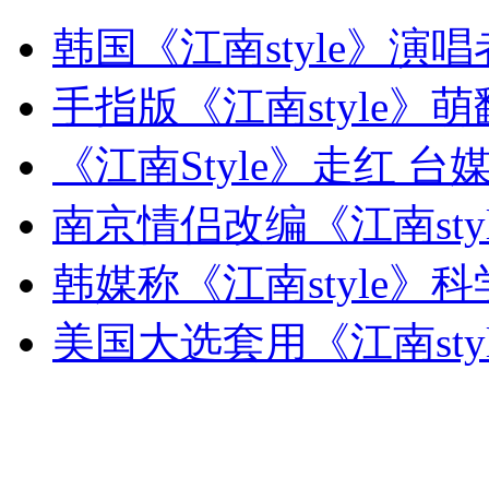
海军岸防部队具备全天候作战能力
韩国《江南style》演唱
山西运城恶犬咬伤多人 警民合力深夜将其击毙
手指版《江南style》
《江南Style》走红 
女孩北京地铁殴打老人 痛下狠手拳打脚踢
南京情侣改编《江南sty
韩媒称《江南style》
无痛分娩是否安全 医生回应
美国大选套用《江南sty
外交部：反对强权政治霸凌主义
外交部：有关国家言论片面不公正