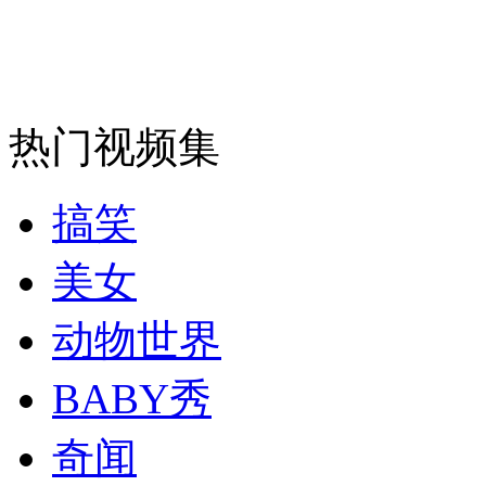
安徽一实载49人客车翻车
热门视频集
走！跟着总书记去植树
搞笑
消防员救轻生者
花炮节热闹非凡
减压"枕头大战"
美女
动物世界
纽约上演“枕头大战”
BABY秀
奇闻
司机酒驾遇交警 急速倒车逃窜