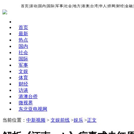
首页
|
滚动
|
国内
|
国际
|
军事
|
社会
|
地方
|
港澳
|
台湾
|
华人
|
侨网
|
财经
|
金融
|
首页
最新
热点
国内
社会
国际
军事
文娱
体育
财经
访谈
港澳台侨
微视界
东北亚电视网
当前位置：
中新视频
>
文娱前线
>
娱乐
>
正文