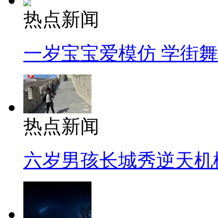
热点新闻
一岁宝宝爱模仿 学街
热点新闻
六岁男孩长城秀逆天机