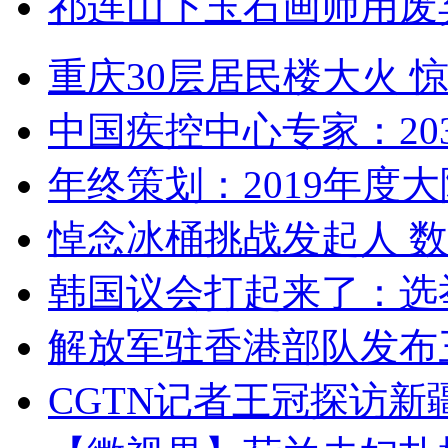
祁连山下玉石画师用废
重庆30层居民楼大火
中国疾控中心专家：203
年终策划：2019年度大陆
悼念冰桶挑战发起人 数百
韩国议会打起来了：选举
解放军驻香港部队发布三
CGTN记者王冠探访新疆