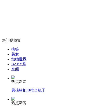
好声音节目风靡全球 荷兰模式被复制
山西运城恶犬咬伤多人 警民合力深夜将其击毙
热门视频集
女孩北京地铁殴打老人 痛下狠手拳打脚踢
搞笑
美女
动物世界
无痛分娩是否安全 医生回应
BABY秀
奇闻
外交部：反对强权政治霸凌主义
热点新闻
男孩错把电推当梳子
外交部：有关国家言论片面不公正
热点新闻