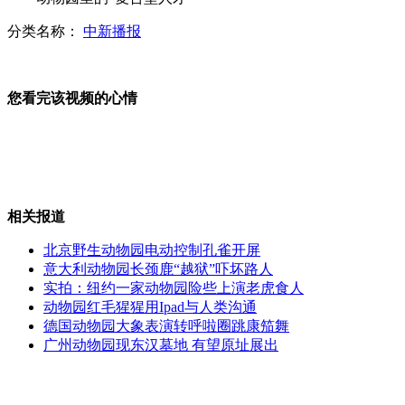
分类名称：
中新播报
当心！14种手机病毒来袭
您看完该视频的心情
湖南一交警被超载货车碾压殉职
相关报道
谷歌街景新增海底地图
北京野生动物园电动控制孔雀开屏
意大利动物园长颈鹿“越狱”吓坏路人
实拍：纽约一家动物园险些上演老虎食人
动物园红毛猩猩用Ipad与人类沟通
公共场所免费WIFI或泄漏用户信息
德国动物园大象表演转呼啦圈跳康笳舞
广州动物园现东汉墓地 有望原址展出