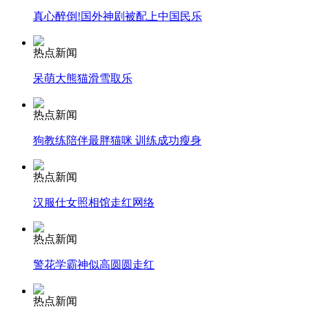
真心醉倒!国外神剧被配上中国民乐
安徽一实载49人客车翻车
热点新闻
呆萌大熊猫滑雪取乐
走！跟着总书记去植树
热点新闻
狗教练陪伴最胖猫咪 训练成功瘦身
消防员救轻生者
花炮节热闹非凡
减压"枕头大战"
热点新闻
汉服仕女照相馆走红网络
纽约上演“枕头大战”
热点新闻
警花学霸神似高圆圆走红
司机酒驾遇交警 急速倒车逃窜
热点新闻