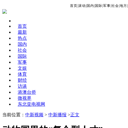
首页
|
滚动
|
国内
|
国际
|
军事
|
社会
|
地方
|
首页
最新
热点
国内
社会
国际
军事
文娱
体育
财经
访谈
港澳台侨
微视界
东北亚电视网
当前位置：
中新视频
>
中新播报
>
正文