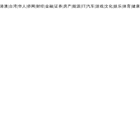
港澳
|
台湾
|
华人
|
侨网
|
财经
|
金融
|
证券
|
房产
|
能源
|
IT
|
汽车
|
游戏
|
文化
|
娱乐
|
体育
|
健康