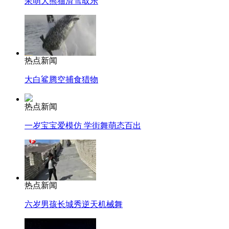
呆萌大熊猫滑雪取乐
热点新闻
大白鲨腾空捕食猎物
热点新闻
一岁宝宝爱模仿 学街舞萌态百出
热点新闻
六岁男孩长城秀逆天机械舞