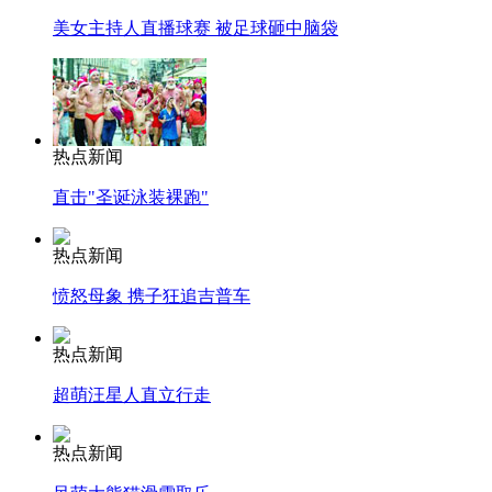
美女主持人直播球赛 被足球砸中脑袋
热点新闻
直击"圣诞泳装裸跑"
热点新闻
愤怒母象 携子狂追吉普车
热点新闻
超萌汪星人直立行走
热点新闻