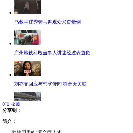
鸟叔半裸秀骑马舞观众兴奋晕倒
广州地铁斗殴当事人讲述经过表道歉
刘亦菲回应与韩寒传闻 称毫无关联
0
顶
收藏
分享到：
日本车企在华销量几近“腰斩”
简介：
动物园里的“复合型人才”