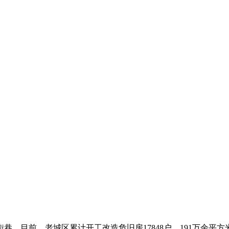
。目前，老城区累计开工改造危旧房17848户、191万余平方米