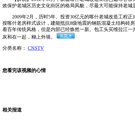
效保护老城区历史文化街区的格局风貌，尽最大可能保持老城
2009年2月，历时5年、投资30亿元的喀什老城改造工程
按喀什老房样式设计，建能抵抗8级地震的钢筋混凝土结构砖
薛凯琪为好友房祖名澄清闪婚绯闻
着百年传统风格，但是内部已经焕然一新。包工头买维拉江一共
灰和在一起，糊上外墙。
央视调查《你幸福吗》神回复集锦
分类名称：
CNSTV
猫咪偶遇天安门广场民警 盯着不走
您看完该视频的心情
英国员工担心失业 不敢请假
山西运城恶犬咬伤多人 警民合力深夜将其击毙
相关报道