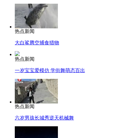
热点新闻
大白鲨腾空捕食猎物
热点新闻
一岁宝宝爱模仿 学街舞萌态百出
热点新闻
六岁男孩长城秀逆天机械舞