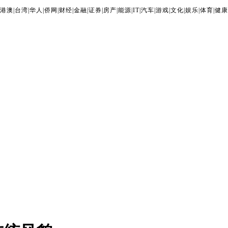
港澳
|
台湾
|
华人
|
侨网
|
财经
|
金融
|
证券
|
房产
|
能源
|
IT
|
汽车
|
游戏
|
文化
|
娱乐
|
体育
|
健康