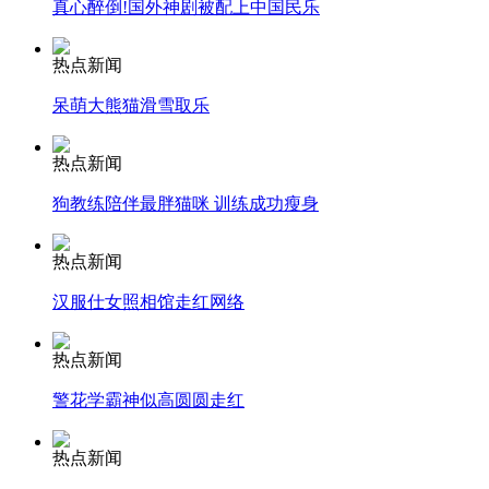
真心醉倒!国外神剧被配上中国民乐
消防员救轻生者
花炮节热闹非凡
减压"枕头大战"
热点新闻
呆萌大熊猫滑雪取乐
热点新闻
纽约上演“枕头大战”
狗教练陪伴最胖猫咪 训练成功瘦身
司机酒驾遇交警 急速倒车逃窜
热点新闻
汉服仕女照相馆走红网络
热点新闻
警花学霸神似高圆圆走红
热点新闻