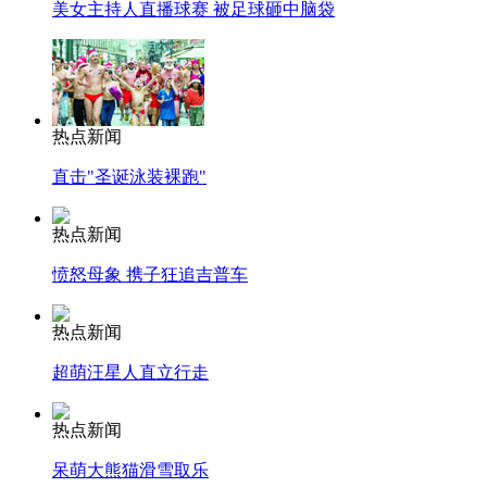
美女主持人直播球赛 被足球砸中脑袋
热点新闻
直击"圣诞泳装裸跑"
热点新闻
愤怒母象 携子狂追吉普车
热点新闻
超萌汪星人直立行走
热点新闻
呆萌大熊猫滑雪取乐