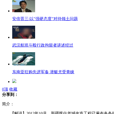
安倍晋三:以"强硬态度"对待领土问题
武汉航班斗殴行政拘留者讲述经过
东南亚狂购先进军备 潜艇尤受青睐
0
顶
收藏
英籍足球教练纽约街头惨遭割喉
分享到：
简介：
英诺贝尔奖得主中学成绩倒数第一
【解说】2012年10月，新疆喀什老城改造工程已遍布各条街巷