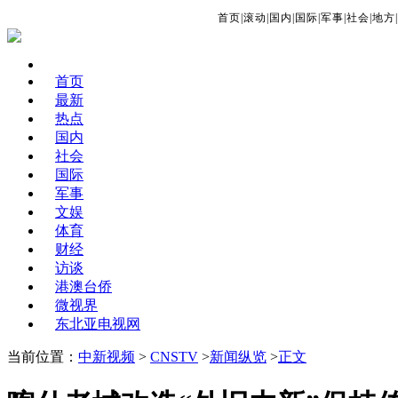
首页
|
滚动
|
国内
|
国际
|
军事
|
社会
|
地方
|
首页
最新
热点
国内
社会
国际
军事
文娱
体育
财经
访谈
港澳台侨
微视界
东北亚电视网
当前位置：
中新视频
>
CNSTV
>
新闻纵览
>
正文