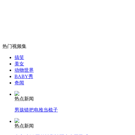
女孩北京地铁殴打老人 痛下狠手拳打脚踢
无痛分娩是否安全 医生回应
外交部：反对强权政治霸凌主义
热门视频集
搞笑
美女
外交部：有关国家言论片面不公正
动物世界
BABY秀
奇闻
安徽一实载49人客车翻车
热点新闻
男孩错把电推当梳子
热点新闻
走！跟着总书记去植树