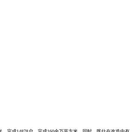
，完成14878户、完成160余万平方米。同时，喀什在改造中有