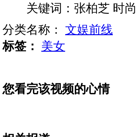
关键词：张柏芝 时尚
英国一女子细腰如蜂
分类名称：
文娱前线
八旬老太徒手接住坠楼男童
标签：
美女
女主播直播晕倒 搭档继续推销商品
山西运城恶犬咬伤多人 警民合力深夜将其击毙
您看完该视频的心情
女孩北京地铁殴打老人 痛下狠手拳打脚踢
无痛分娩是否安全 医生回应