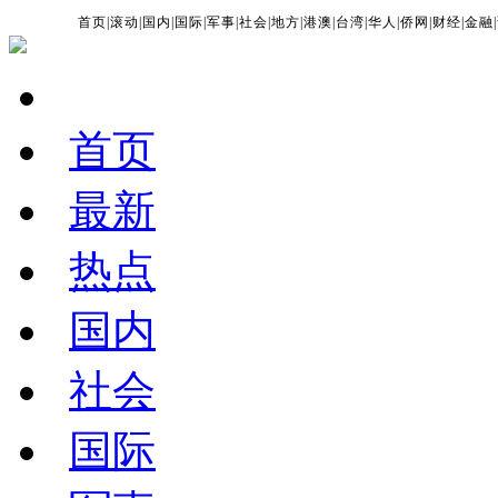
首页
|
滚动
|
国内
|
国际
|
军事
|
社会
|
地方
|
港澳
|
台湾
|
华人
|
侨网
|
财经
|
金融
|
首页
最新
热点
国内
社会
国际