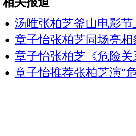
相关报道
外交部：反对强权政治霸凌主义
汤唯张柏芝釜山电影节
章子怡张柏芝同场亮相
外交部：有关国家言论片面不公正
章子怡张柏芝《危险关
章子怡推荐张柏芝演"危
安徽一实载49人客车翻车
走！跟着总书记去植树
消防员救轻生者
花炮节热闹非凡
减压"枕头大战"