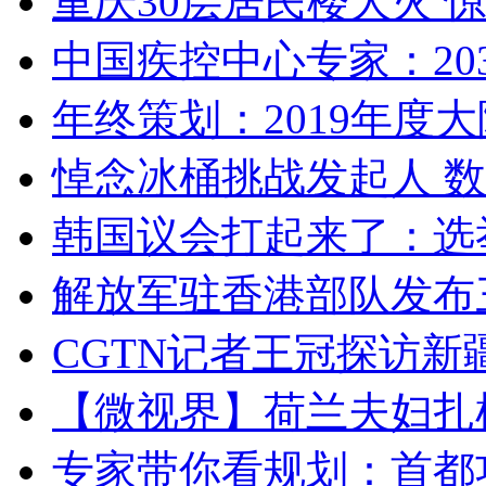
重庆30层居民楼大火
中国疾控中心专家：203
年终策划：2019年度大陆
悼念冰桶挑战发起人 数百
韩国议会打起来了：选举
解放军驻香港部队发布三
CGTN记者王冠探访新疆
【微视界】荷兰夫妇扎根青
专家带你看规划：首都功