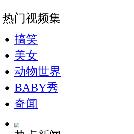
热门视频集
纽约上演“枕头大战”
搞笑
司机酒驾遇交警 急速倒车逃窜
美女
动物世界
BABY秀
奇闻