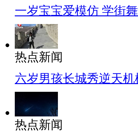
一岁宝宝爱模仿 学街
热点新闻
六岁男孩长城秀逆天机
热点新闻