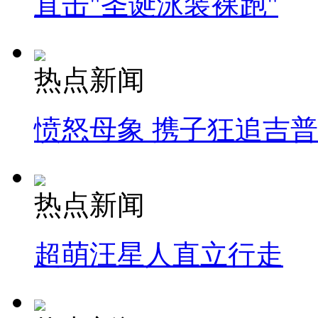
直击"圣诞泳装裸跑"
热点新闻
愤怒母象 携子狂追吉
热点新闻
超萌汪星人直立行走