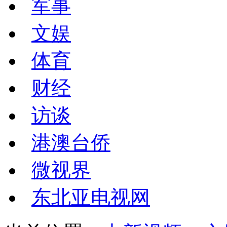
军事
文娱
体育
财经
访谈
港澳台侨
微视界
东北亚电视网