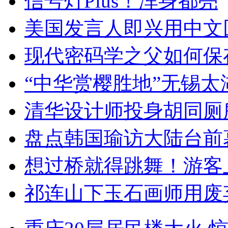
信号灯Plus！浑身都亮
美国发言人即兴用中文
现代密码学之父如何保
“中华赏樱胜地”无锡
清华设计师投身胡同厕
盘点韩国瑜访大陆台前
想过桥就得跳舞！游客
祁连山下玉石画师用废