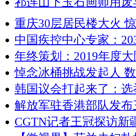
祁连山下玉石画师用废
重庆30层居民楼大火
中国疾控中心专家：203
年终策划：2019年度大陆
悼念冰桶挑战发起人 数百
韩国议会打起来了：选举
解放军驻香港部队发布三
CGTN记者王冠探访新疆