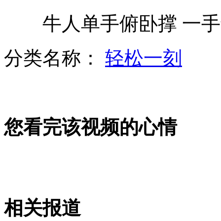
牛人单手俯卧撑 一手
陈冠希"重操旧业"偷拍女友睡觉
分类名称：
轻松一刻
郭晶晶霍启刚立体婚纱照曝光
您看完该视频的心情
麦蒂个人宣布加盟青岛队
王濛公开训练 坦言学会感恩
相关报道