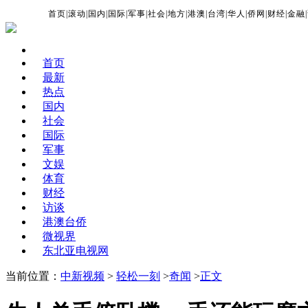
首页
|
滚动
|
国内
|
国际
|
军事
|
社会
|
地方
|
港澳
|
台湾
|
华人
|
侨网
|
财经
|
金融
|
首页
最新
热点
国内
社会
国际
军事
文娱
体育
财经
访谈
港澳台侨
微视界
东北亚电视网
当前位置：
中新视频
>
轻松一刻
>
奇闻
>
正文