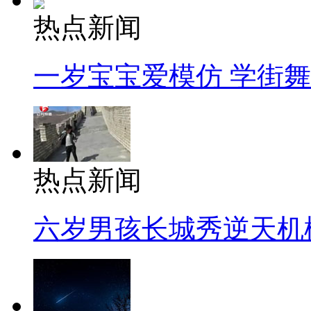
热点新闻
一岁宝宝爱模仿 学街
热点新闻
六岁男孩长城秀逆天机