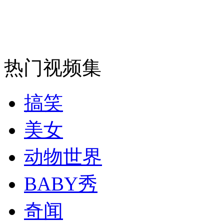
安徽一实载49人客车翻车
热门视频集
走！跟着总书记去植树
搞笑
消防员救轻生者
花炮节热闹非凡
减压"枕头大战"
美女
动物世界
BABY秀
纽约上演“枕头大战”
奇闻
司机酒驾遇交警 急速倒车逃窜