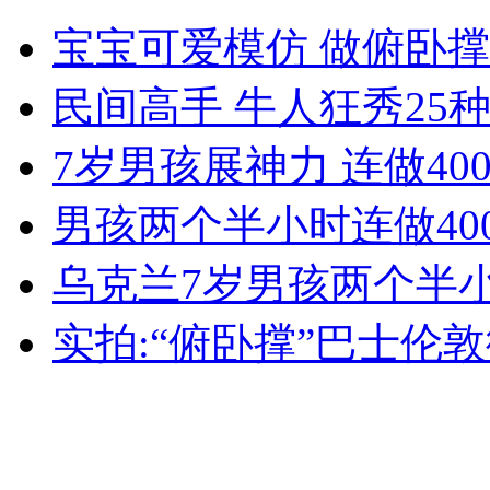
张惠妹一个月变瘦引网友质疑
宝宝可爱模仿 做俯卧
民间高手 牛人狂秀25
山西运城恶犬咬伤多人 警民合力深夜将其击毙
7岁男孩展神力 连做40
男孩两个半小时连做40
女孩北京地铁殴打老人 痛下狠手拳打脚踢
乌克兰7岁男孩两个半小
无痛分娩是否安全 医生回应
实拍:“俯卧撑”巴士伦敦
外交部：反对强权政治霸凌主义
外交部：有关国家言论片面不公正