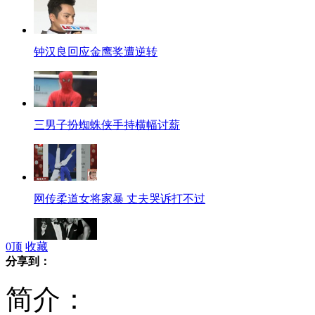
钟汉良回应金鹰奖遭逆转
三男子扮蜘蛛侠手持横幅讨薪
网传柔道女将家暴 丈夫哭诉打不过
0
顶
收藏
分享到：
网曝麦当娜重口味情色艺术照
简介：