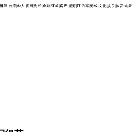
港澳
|
台湾
|
华人
|
侨网
|
财经
|
金融
|
证券
|
房产
|
能源
|
IT
|
汽车
|
游戏
|
文化
|
娱乐
|
体育
|
健康