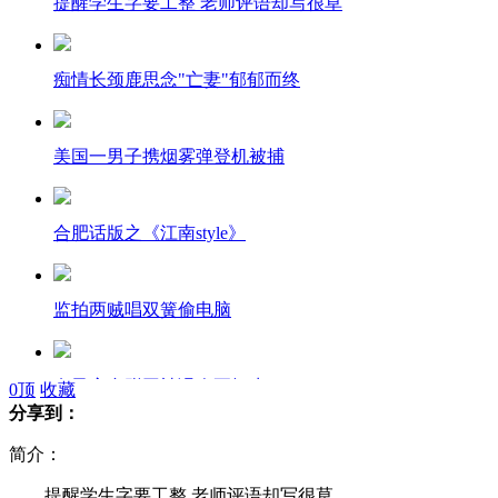
提醒学生字要工整 老师评语却写很草
痴情长颈鹿思念"亡妻"郁郁而终
美国一男子携烟雾弹登机被捕
合肥话版之《江南style》
监拍两贼唱双簧偷电脑
女子窗台蹭网被误会要轻生
0
顶
收藏
分享到：
简介：
湖南交警执勤被碾压 肇事司机被刑拘
提醒学生字要工整 老师评语却写很草