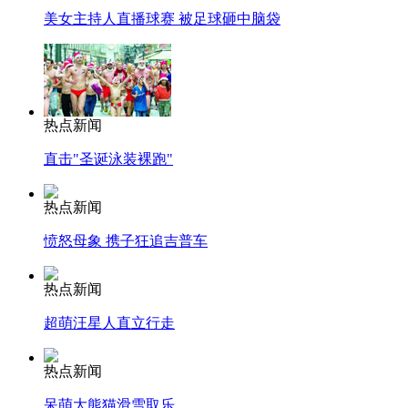
美女主持人直播球赛 被足球砸中脑袋
热点新闻
直击"圣诞泳装裸跑"
热点新闻
愤怒母象 携子狂追吉普车
热点新闻
超萌汪星人直立行走
热点新闻
呆萌大熊猫滑雪取乐