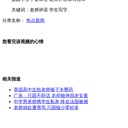
关键词：老师评语 学生写字
明年起第一代居民身份证将停用
分类名称：
热点新闻
卫生部：湖北黄石霍乱疫情确诊3例患者
您看完该视频的心情
山西运城恶犬咬伤多人 警民合力深夜将其击毙
相关报道
女孩北京地铁殴打老人 痛下狠手拳打脚踢
美国高中生给老师偷下丰臀药
广东：只因不听话
老师
狠摔四岁女童
无痛分娩是否安全 医生回应
中学男老师携学生私奔 终在法国被捕
老师捐款遭辱骂 只因钱少零钞多
外交部：反对强权政治霸凌主义