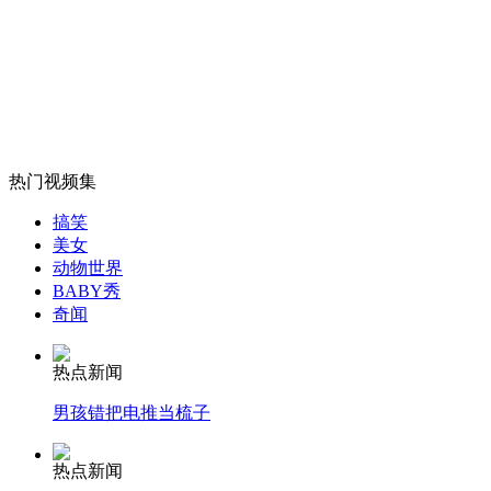
外交部：有关国家言论片面不公正
安徽一实载49人客车翻车
热门视频集
搞笑
美女
动物世界
走！跟着总书记去植树
BABY秀
奇闻
消防员救轻生者
花炮节热闹非凡
减压"枕头大战"
热点新闻
男孩错把电推当梳子
热点新闻
纽约上演“枕头大战”