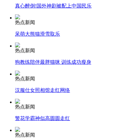
真心醉倒!国外神剧被配上中国民乐
司机酒驾遇交警 急速倒车逃窜
热点新闻
呆萌大熊猫滑雪取乐
热点新闻
狗教练陪伴最胖猫咪 训练成功瘦身
热点新闻
汉服仕女照相馆走红网络
热点新闻
警花学霸神似高圆圆走红
热点新闻