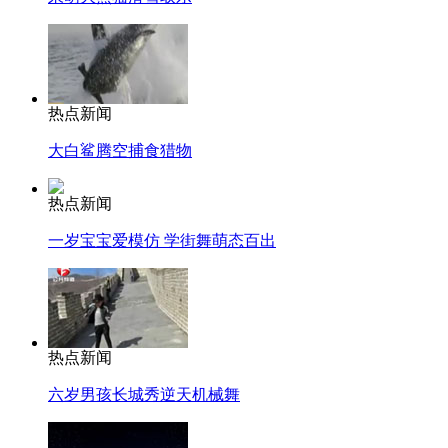
热点新闻
大白鲨腾空捕食猎物
热点新闻
一岁宝宝爱模仿 学街舞萌态百出
热点新闻
六岁男孩长城秀逆天机械舞