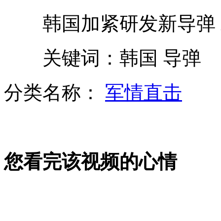
韩国加紧研发新导弹 
承包方:广西隧道坍塌系地质原因
关键词：韩国 导弹
中国航母"辽宁舰"启动动力系统
分类名称：
军情直击
马英九重申捍卫钓鱼岛决心
您看完该视频的心情
外国人眼中的国人五大陋习