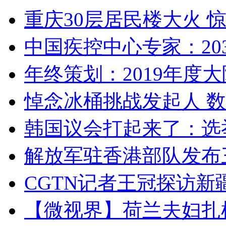
重庆30层居民楼大火
中国疾控中心专家：203
年终策划：2019年度大陆
悼念冰桶挑战发起人 数百
韩国议会打起来了：选举
解放军驻香港部队发布三
CGTN记者王冠探访新疆
【微视界】荷兰夫妇扎根青