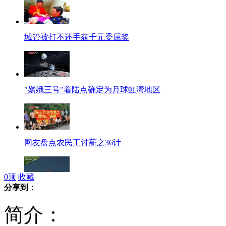
城管被打不还手获千元委屈奖
"嫦娥三号"着陆点确定为月球虹湾地区
网友盘点农民工讨薪之36计
0
顶
收藏
分享到：
中国公务船连续10天巡航钓鱼岛
简介：