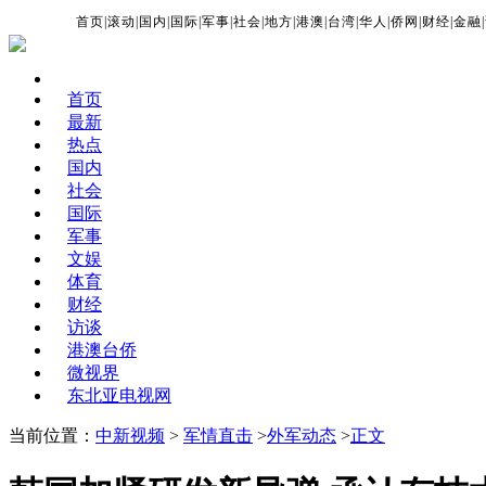
首页
|
滚动
|
国内
|
国际
|
军事
|
社会
|
地方
|
港澳
|
台湾
|
华人
|
侨网
|
财经
|
金融
|
首页
最新
热点
国内
社会
国际
军事
文娱
体育
财经
访谈
港澳台侨
微视界
东北亚电视网
当前位置：
中新视频
>
军情直击
>
外军动态
>
正文