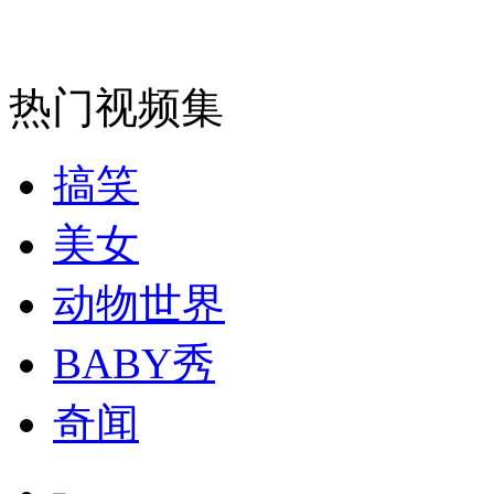
安徽一实载49人客车翻车
热门视频集
搞笑
走！跟着总书记去植树
美女
消防员救轻生者
花炮节热闹非凡
减压"枕头大战"
动物世界
BABY秀
纽约上演“枕头大战”
奇闻
司机酒驾遇交警 急速倒车逃窜