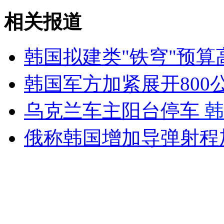
卫生部：我国尚无新型冠状病病例报告
相关报道
山西运城恶犬咬伤多人 警民合力深夜将其击毙
韩国拟建类"铁穹"预算
韩国军方加紧展开800
女孩北京地铁殴打老人 痛下狠手拳打脚踢
乌克兰车主阳台停车
韩
无痛分娩是否安全 医生回应
俄称韩国增加导弹射程
外交部：反对强权政治霸凌主义
外交部：有关国家言论片面不公正