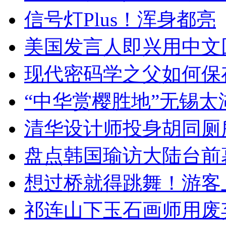
信号灯Plus！浑身都亮
美国发言人即兴用中文
现代密码学之父如何保
“中华赏樱胜地”无锡
清华设计师投身胡同厕
盘点韩国瑜访大陆台前
想过桥就得跳舞！游客
祁连山下玉石画师用废