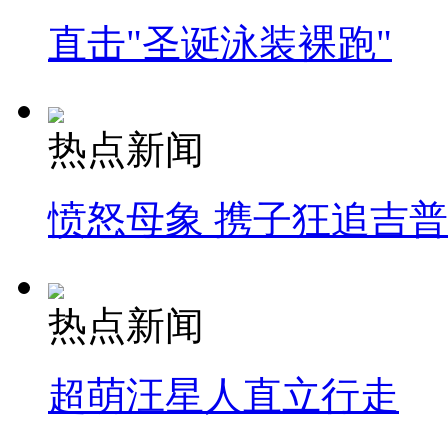
直击"圣诞泳装裸跑"
热点新闻
愤怒母象 携子狂追吉
热点新闻
超萌汪星人直立行走