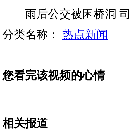
雨后公交被困桥洞 司机
"最大牌外援"麦迪宣布加盟青岛
分类名称：
热点新闻
前女友索要欠薪 星爷有意卖楼偿还
您看完该视频的心情
NBA巨星云集北京 热队对阵快船
实拍六岁男童超帅跑酷
相关报道