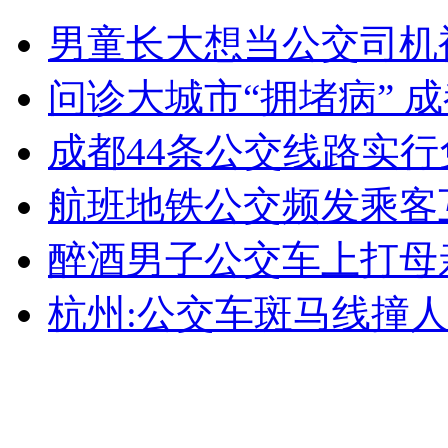
实拍:"熊猫情侣"吵架闹分手
男童长大想当公交司机
问诊大城市“拥堵病” 
山西运城恶犬咬伤多人 警民合力深夜将其击毙
成都44条公交线路实行
航班地铁公交频发乘客
女孩北京地铁殴打老人 痛下狠手拳打脚踢
醉酒男子公交车上打母
无痛分娩是否安全 医生回应
杭州:公交车斑马线撞人
外交部：反对强权政治霸凌主义
外交部：有关国家言论片面不公正