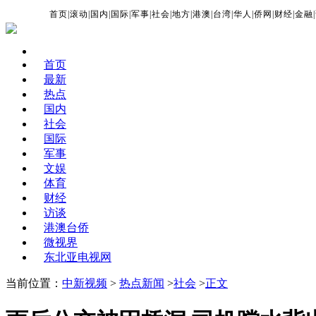
首页
|
滚动
|
国内
|
国际
|
军事
|
社会
|
地方
|
港澳
|
台湾
|
华人
|
侨网
|
财经
|
金融
|
首页
最新
热点
国内
社会
国际
军事
文娱
体育
财经
访谈
港澳台侨
微视界
东北亚电视网
当前位置：
中新视频
>
热点新闻
>
社会
>
正文