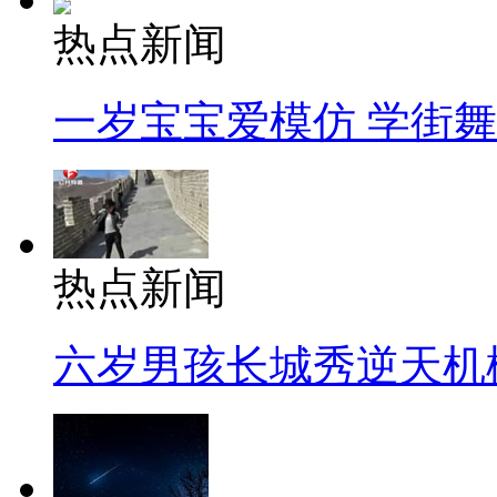
热点新闻
一岁宝宝爱模仿 学街
热点新闻
六岁男孩长城秀逆天机