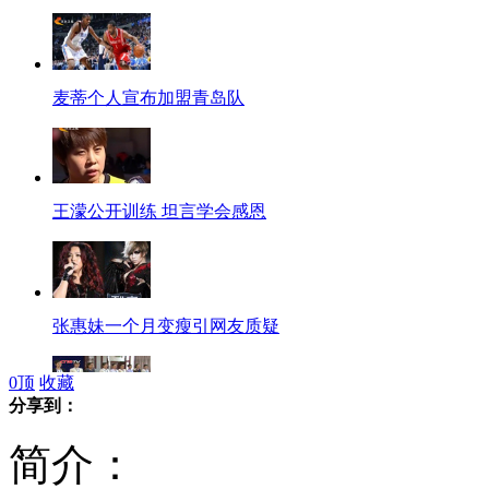
麦蒂个人宣布加盟青岛队
王濛公开训练 坦言学会感恩
张惠妹一个月变瘦引网友质疑
0
顶
收藏
分享到：
南航长春招聘现场引来千余美女
简介：