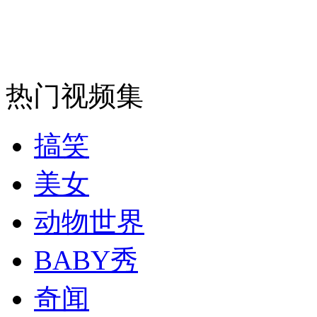
安徽一实载49人客车翻车
热门视频集
走！跟着总书记去植树
搞笑
消防员救轻生者
花炮节热闹非凡
减压"枕头大战"
美女
动物世界
BABY秀
纽约上演“枕头大战”
奇闻
司机酒驾遇交警 急速倒车逃窜