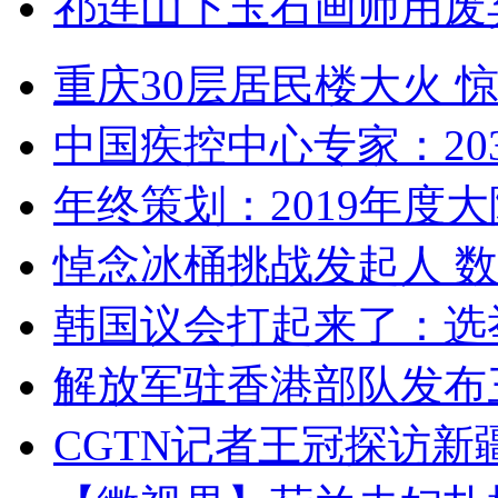
祁连山下玉石画师用废
重庆30层居民楼大火
中国疾控中心专家：203
年终策划：2019年度大陆
悼念冰桶挑战发起人 数百
韩国议会打起来了：选举
解放军驻香港部队发布三
CGTN记者王冠探访新疆