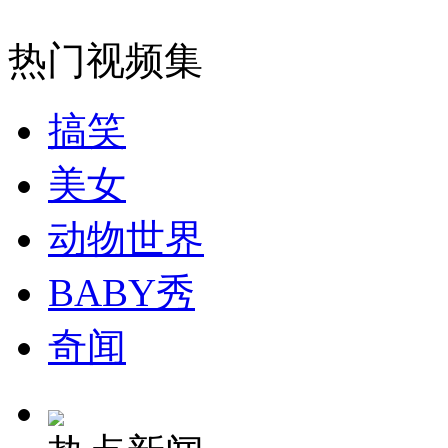
纽约上演“枕头大战”
热门视频集
司机酒驾遇交警 急速倒车逃窜
搞笑
美女
动物世界
BABY秀
奇闻