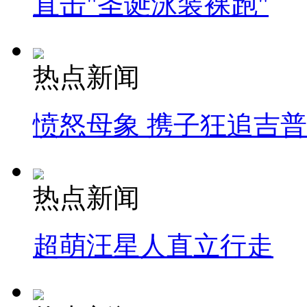
直击"圣诞泳装裸跑"
热点新闻
愤怒母象 携子狂追吉
热点新闻
超萌汪星人直立行走