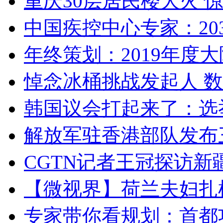
重庆30层居民楼大火
中国疾控中心专家：203
年终策划：2019年度大陆
悼念冰桶挑战发起人 数百
韩国议会打起来了：选举
解放军驻香港部队发布三
CGTN记者王冠探访新疆
【微视界】荷兰夫妇扎根青
专家带你看规划：首都功