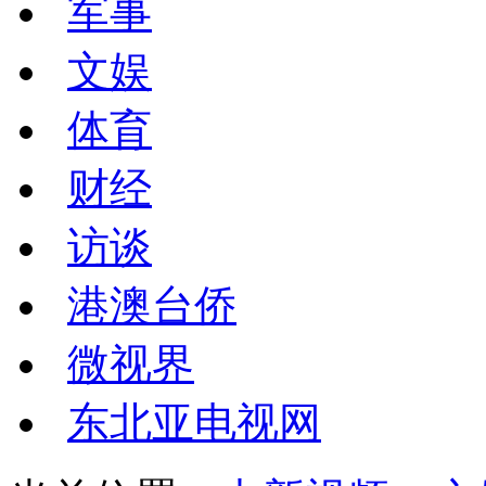
军事
文娱
体育
财经
访谈
港澳台侨
微视界
东北亚电视网