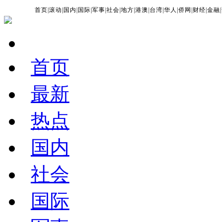
首页
|
滚动
|
国内
|
国际
|
军事
|
社会
|
地方
|
港澳
|
台湾
|
华人
|
侨网
|
财经
|
金融
|
首页
最新
热点
国内
社会
国际