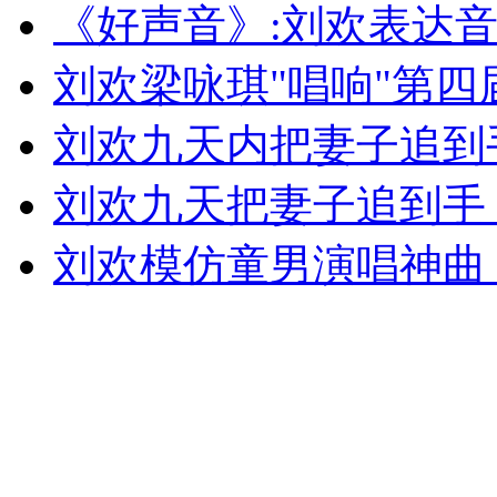
《好声音》:刘欢表达音
外交部：有关国家言论片面不公正
刘欢梁咏琪"唱响"第
刘欢九天内把妻子追到
安徽一实载49人客车翻车
刘欢九天把妻子追到手
刘欢模仿童男演唱神曲
走！跟着总书记去植树
消防员救轻生者
花炮节热闹非凡
减压"枕头大战"