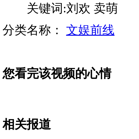
关键词:刘欢 卖萌
阿姆斯特朗服药证据确凿
分类名称：
文娱前线
研究生毕业回家务农 父亲抑郁服毒
山西运城恶犬咬伤多人 警民合力深夜将其击毙
您看完该视频的心情
女孩北京地铁殴打老人 痛下狠手拳打脚踢
无痛分娩是否安全 医生回应
相关报道
外交部：反对强权政治霸凌主义