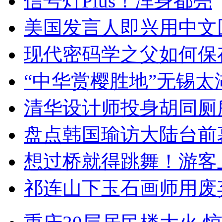
信号灯Plus！浑身都亮
美国发言人即兴用中文
现代密码学之父如何保
“中华赏樱胜地”无锡
清华设计师投身胡同厕
盘点韩国瑜访大陆台前
想过桥就得跳舞！游客
祁连山下玉石画师用废