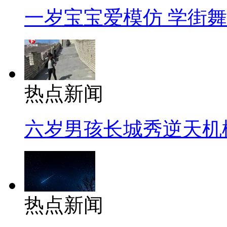
一岁宝宝爱模仿 学街
热点新闻
六岁男孩长城秀逆天机
热点新闻