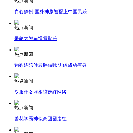
热点新闻
真心醉倒!国外神剧被配上中国民乐
司机酒驾遇交警 急速倒车逃窜
热点新闻
呆萌大熊猫滑雪取乐
热点新闻
狗教练陪伴最胖猫咪 训练成功瘦身
热点新闻
汉服仕女照相馆走红网络
热点新闻
警花学霸神似高圆圆走红