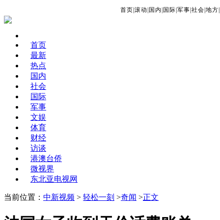
首页
|
滚动
|
国内
|
国际
|
军事
|
社会
|
地方
|
首页
最新
热点
国内
社会
国际
军事
文娱
体育
财经
访谈
港澳台侨
微视界
东北亚电视网
当前位置：
中新视频
>
轻松一刻
>
奇闻
>
正文