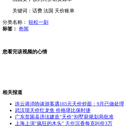
关键词：话费 法国 天价账单
杭州宣传片亮相纽约时报广场大屏幕
分类名称：
轻松一刻
标签：
奇闻
番禹城管局政委瞒报财产被停职
您看完该视频的心情
山西运城恶犬咬伤多人 警民合力深夜将其击毙
女孩北京地铁殴打老人 痛下狠手拳打脚踢
相关报道
连云港消协谈游客遇165元天价炒面：9月已做处理
无痛分娩是否安全 医生回应
武汉现天价红龙鱼 价格堪比保时捷
广东贫困县违法建造"天价"别墅获规划局批准
上海上演"疯狂的木头"
天价
沉香每克叫价3万
外交部：反对强权政治霸凌主义