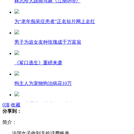
林志玲大跳骑马舞《江南style》
为“老年痴呆症患者”正名短片网上走红
男子为追女友种玫瑰成千万富翁
《鲨口逃生》重磅来袭
狗主人为宠物狗治病花10万
NBA中国赛：热火94-80快船
0
顶
收藏
分享到：
简介：
好视力眼贴等10药企广告严重违法
法国女子收到天价话费账单