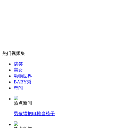
外交部：有关国家言论片面不公正
安徽一实载49人客车翻车
热门视频集
搞笑
美女
走！跟着总书记去植树
动物世界
BABY秀
奇闻
消防员救轻生者
花炮节热闹非凡
减压"枕头大战"
热点新闻
男孩错把电推当梳子
纽约上演“枕头大战”