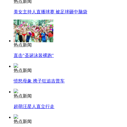
热点新闻
美女主持人直播球赛 被足球砸中脑袋
热点新闻
直击"圣诞泳装裸跑"
热点新闻
愤怒母象 携子狂追吉普车
热点新闻
超萌汪星人直立行走
热点新闻