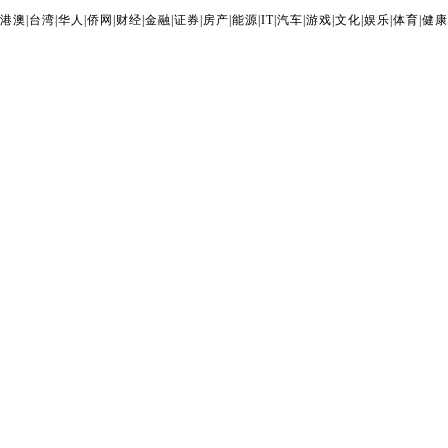
港澳
|
台湾
|
华人
|
侨网
|
财经
|
金融
|
证券
|
房产
|
能源
|
IT
|
汽车
|
游戏
|
文化
|
娱乐
|
体育
|
健康