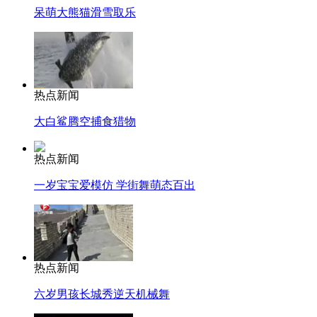
呆萌大熊猫滑雪取乐
热点新闻
大白鲨腾空捕食猎物
热点新闻
一岁宝宝爱模仿 学街舞萌态百出
热点新闻
六岁男孩长城秀逆天机械舞