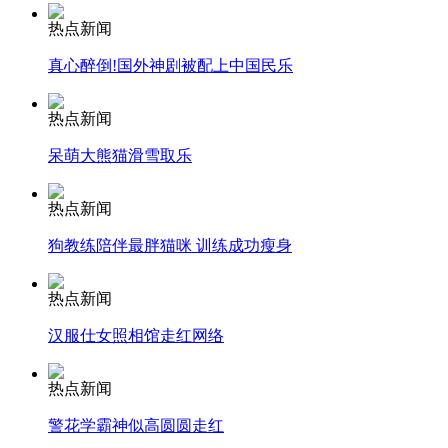
热点新闻
纽约上演“枕头大战”
真心醉倒!国外神剧被配上中国民乐
热点新闻
司机酒驾遇交警 急速倒车逃窜
呆萌大熊猫滑雪取乐
热点新闻
狗教练陪伴最胖猫咪 训练成功瘦身
热点新闻
汉服仕女照相馆走红网络
热点新闻
警花学霸神似高圆圆走红