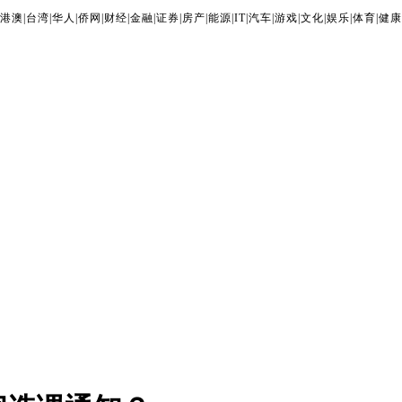
港澳
|
台湾
|
华人
|
侨网
|
财经
|
金融
|
证券
|
房产
|
能源
|
IT
|
汽车
|
游戏
|
文化
|
娱乐
|
体育
|
健康