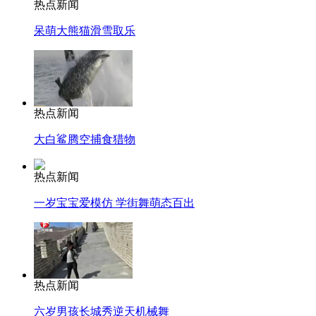
热点新闻
呆萌大熊猫滑雪取乐
热点新闻
大白鲨腾空捕食猎物
热点新闻
一岁宝宝爱模仿 学街舞萌态百出
热点新闻
六岁男孩长城秀逆天机械舞