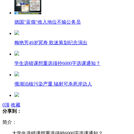
德国"蓝领"收入地位不输公务员
梅艳芳49岁冥寿 歌迷筹划纪念演出
学生选错课想重选须抄6000字选课通知？
俄湖泊核污染严重 辐射可杀死岸边人
实拍女子坐窗台蹭网 被误认跳楼
0
顶
收藏
分享到：
简介：
一所大学400“处座”不当官惭愧
大学生选错课想重选须抄6000字选课通知？