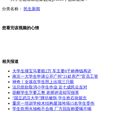
分类名称：
民生新闻
女员工挪22万公款喂养流浪猫狗
餐厅小便池酷似女性红唇遭抗议
您看完该视频的心情
赵本山下厨照曝光 架势十足
相关报道
山西运城恶犬咬伤多人 警民合力深夜将其击毙
大学生撞宝马要赔2万 车主要6千称挣钱再还
南京一大学生申请公开广州“21处房产”官员工资
神奇！女孩在学生照上出现三只眼
法总统欲取消小学生作业 近七成民众反对
女孩北京地铁殴打老人 痛下狠手拳打脚踢
提醒学生字要工整 老师评语却写很草
“国立武汉大学”牌坊被拆
学生
抢石块留念
重庆一培训学校木结构屋顶垮塌15名学生受伤
无痛分娩是否安全 医生回应
学生饮用水抽检不合格 厂方回应称爱喝不喝