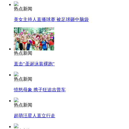
热点新闻
美女主持人直播球赛 被足球砸中脑袋
热点新闻
直击"圣诞泳装裸跑"
热点新闻
愤怒母象 携子狂追吉普车
热点新闻
超萌汪星人直立行走