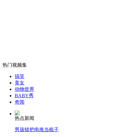
外交部：反对强权政治霸凌主义
外交部：有关国家言论片面不公正
热门视频集
安徽一实载49人客车翻车
搞笑
美女
动物世界
BABY秀
走！跟着总书记去植树
奇闻
热点新闻
消防员救轻生者
花炮节热闹非凡
减压"枕头大战"
男孩错把电推当梳子