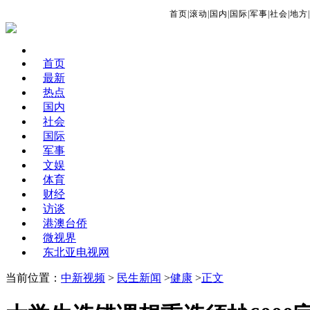
首页
|
滚动
|
国内
|
国际
|
军事
|
社会
|
地方
|
首页
最新
热点
国内
社会
国际
军事
文娱
体育
财经
访谈
港澳台侨
微视界
东北亚电视网
当前位置：
中新视频
>
民生新闻
>
健康
>
正文