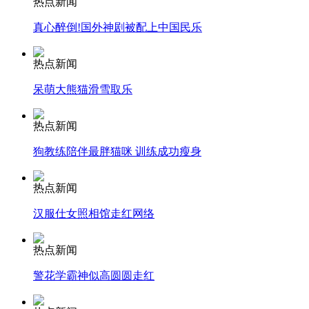
热点新闻
真心醉倒!国外神剧被配上中国民乐
走！跟着总书记去植树
热点新闻
呆萌大熊猫滑雪取乐
消防员救轻生者
花炮节热闹非凡
减压"枕头大战"
热点新闻
狗教练陪伴最胖猫咪 训练成功瘦身
纽约上演“枕头大战”
热点新闻
汉服仕女照相馆走红网络
司机酒驾遇交警 急速倒车逃窜
热点新闻
警花学霸神似高圆圆走红