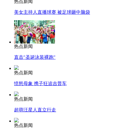
热点新闻
美女主持人直播球赛 被足球砸中脑袋
热点新闻
直击"圣诞泳装裸跑"
热点新闻
愤怒母象 携子狂追吉普车
热点新闻
超萌汪星人直立行走
热点新闻