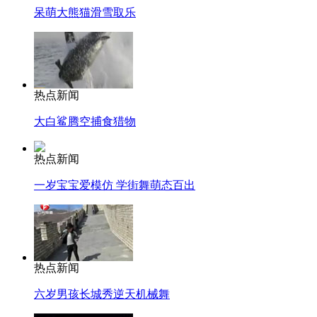
呆萌大熊猫滑雪取乐
热点新闻
大白鲨腾空捕食猎物
热点新闻
一岁宝宝爱模仿 学街舞萌态百出
热点新闻
六岁男孩长城秀逆天机械舞