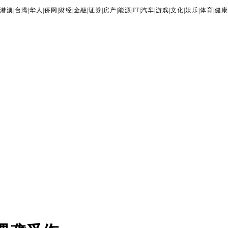
港澳
|
台湾
|
华人
|
侨网
|
财经
|
金融
|
证券
|
房产
|
能源
|
IT
|
汽车
|
游戏
|
文化
|
娱乐
|
体育
|
健康