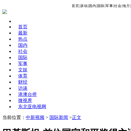
首页
|
滚动
|
国内
|
国际
|
军事
|
社会
|
地方
|
首页
最新
热点
国内
社会
国际
军事
文娱
体育
财经
访谈
港澳台侨
微视界
东北亚电视网
当前位置：
中新视频
>
国际新闻
>
正文