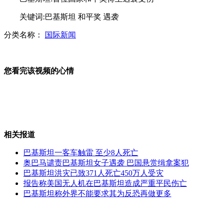
关键词:巴基斯坦 和平奖 遇袭
分类名称：
国际新闻
中国最长寿老人现年127岁行动自如
您看完该视频的心情
国家中医药局为"千年药乡"把脉发展
相关报道
实录:诺贝尔奖评委会电话采访莫言
巴基斯坦一客车触雷 至少8人死亡
奥巴马谴责巴基斯坦女子遇袭 巴国悬赏缉拿案犯
巴基斯坦洪灾已致371人死亡450万人受灾
报告称美国无人机在巴基斯坦造成严重平民伤亡
日本海上自卫队举行"舰队阅兵式"
巴基斯坦称外界不能要求其为反恐再做更多