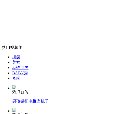
山西运城恶犬咬伤多人 警民合力深夜将其击毙
女孩北京地铁殴打老人 痛下狠手拳打脚踢
无痛分娩是否安全 医生回应
热门视频集
搞笑
美女
外交部：反对强权政治霸凌主义
动物世界
BABY秀
奇闻
外交部：有关国家言论片面不公正
热点新闻
男孩错把电推当梳子
安徽一实载49人客车翻车