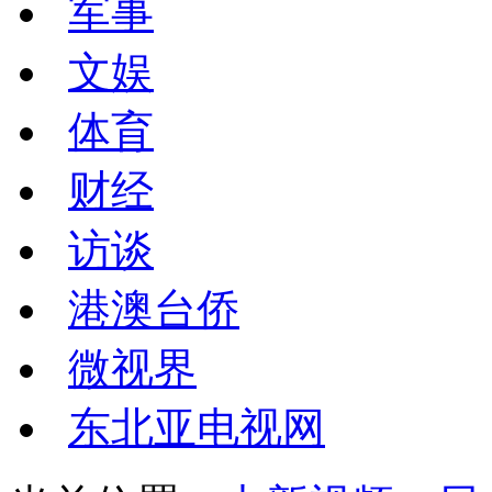
军事
文娱
体育
财经
访谈
港澳台侨
微视界
东北亚电视网