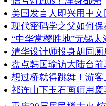
信号灯Plus！浑身都亮
美国发言人即兴用中文
现代密码学之父如何保
“中华赏樱胜地”无锡
清华设计师投身胡同厕
盘点韩国瑜访大陆台前
想过桥就得跳舞！游客
祁连山下玉石画师用废