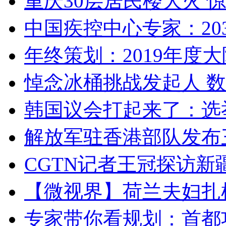
重庆30层居民楼大火
中国疾控中心专家：203
年终策划：2019年度大陆
悼念冰桶挑战发起人 数百
韩国议会打起来了：选举
解放军驻香港部队发布三
CGTN记者王冠探访新疆
【微视界】荷兰夫妇扎根青
专家带你看规划：首都功