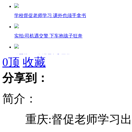
学校督促老师学习 课外也须手拿书
实拍:司机遇交警 下车抱孩子狂奔
欧盟获2012年诺贝尔和平奖
0
顶
收藏
分享到：
台湾男子装大款 频住酒店冥币付账
简介：
实拍:男童候车厅捡瓶子遭暴打
重庆:督促老师学习出新
女子怀疑邻居偷16根韭菜将其砍伤