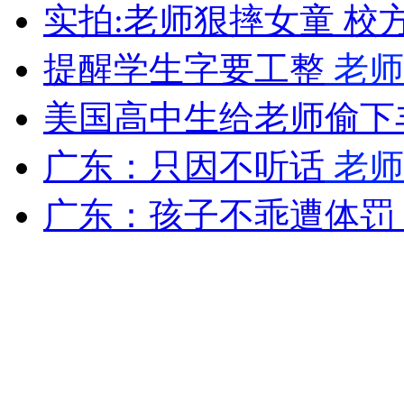
实拍:老师狠摔女童 校
提醒学生字要工整
老师
走！跟着总书记去植树
美国高中生给老师偷下
消防员救轻生者
花炮节热闹非凡
减压"枕头大战"
广东：只因不听话
老师
广东：孩子不乖遭体罚
纽约上演“枕头大战”
司机酒驾遇交警 急速倒车逃窜