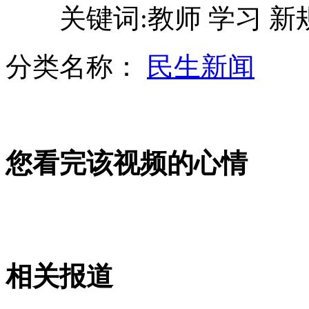
关键词:教师 学习 新
山西运城恶犬咬伤多人 警民合力深夜将其击毙
分类名称：
民生新闻
女孩北京地铁殴打老人 痛下狠手拳打脚踢
无痛分娩是否安全 医生回应
您看完该视频的心情
外交部：反对强权政治霸凌主义
外交部：有关国家言论片面不公正
相关报道
安徽一实载49人客车翻车