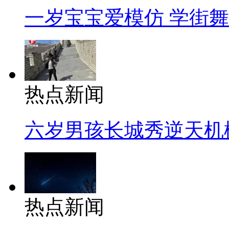
一岁宝宝爱模仿 学街
热点新闻
六岁男孩长城秀逆天机
热点新闻