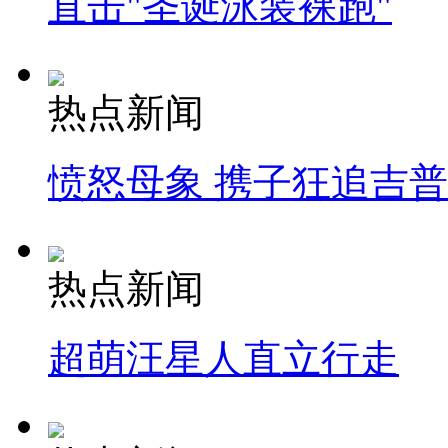
直击"圣诞泳装裸跑"
热点新闻
愤怒母象 携子狂追吉
热点新闻
超萌汪星人直立行走