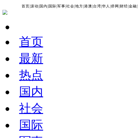
首页
|
滚动
|
国内
|
国际
|
军事
|
社会
|
地方
|
港澳
|
台湾
|
华人
|
侨网
|
财经
|
金融
|
首页
最新
热点
国内
社会
国际