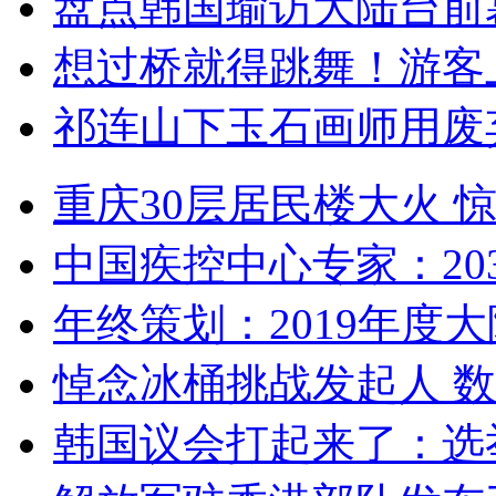
盘点韩国瑜访大陆台前
想过桥就得跳舞！游客
祁连山下玉石画师用废
重庆30层居民楼大火
中国疾控中心专家：203
年终策划：2019年度大陆
悼念冰桶挑战发起人 数百
韩国议会打起来了：选举