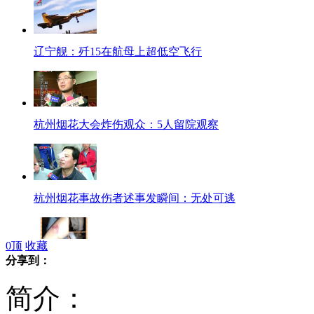
辽宁舰：歼15在航母上超低空飞行
杭州烟花大会炸伤观众：5人留院观察
杭州烟花事故伤者述事发瞬间：无处可逃
0
顶
收藏
分享到：
杭州烟花大会 烟花爆炸致多人受伤
简介：