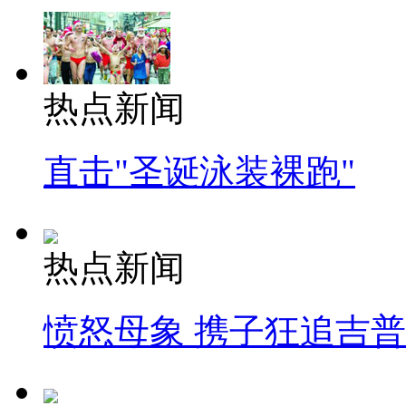
热点新闻
直击"圣诞泳装裸跑"
热点新闻
愤怒母象 携子狂追吉