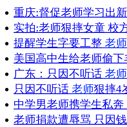
武汉:经典老爷车亮相史上最大车展
重庆:督促老师学习出新
山西运城恶犬咬伤多人 警民合力深夜将其击毙
实拍:老师狠摔女童 校
提醒学生字要工整
老师
女孩北京地铁殴打老人 痛下狠手拳打脚踢
美国高中生给老师偷下
广东：只因不听话
老师
无痛分娩是否安全 医生回应
只因不听话
老师
狠摔4
外交部：反对强权政治霸凌主义
中学男老师携学生私奔
外交部：有关国家言论片面不公正
老师捐款遭辱骂 只因