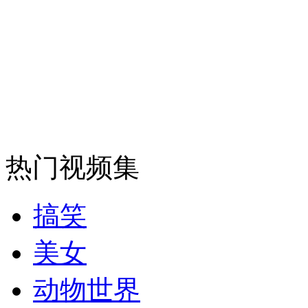
安徽一实载49人客车翻车
走！跟着总书记去植树
消防员救轻生者
花炮节热闹非凡
减压"枕头大战"
热门视频集
搞笑
纽约上演“枕头大战”
美女
动物世界
司机酒驾遇交警 急速倒车逃窜