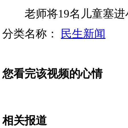
老师将19名儿童塞进
武汉史上最大车展 十米高空秀车技
分类名称：
民生新闻
莫言答记者问：我的小说大于政治
您看完该视频的心情
Ella讲述奶奶"老年痴呆"的故事
实拍武汉车展 豪车美女斗艳
相关报道