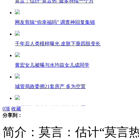
莫言：估计“莫言热”最多持续一个月
网友剪辑“你幸福吗” 调查神回复集锦
千年后人类模样曝光 皮肤下垂四肢变长
黄宏女儿被曝与水均益女儿成同学
城管局政委拥21套房产 多为空置
杭州就烟花事故致歉 操控出问题
0
顶
收藏
分享到：
简介：莫言：估计“莫言
上海轨道交通3号线发生持械伤人事件