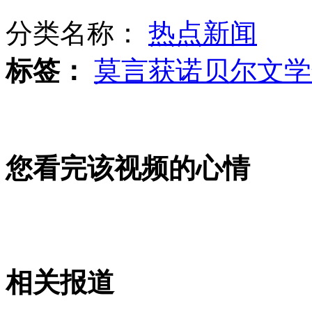
分类名称：
热点新闻
南京军区：岛屿机降登陆 垂直打击
标签：
莫言获诺贝尔文学
日本海上自卫队举行阅兵式
您看完该视频的心情
山西运城恶犬咬伤多人 警民合力深夜将其击毙
女孩北京地铁殴打老人 痛下狠手拳打脚踢
相关报道
无痛分娩是否安全 医生回应