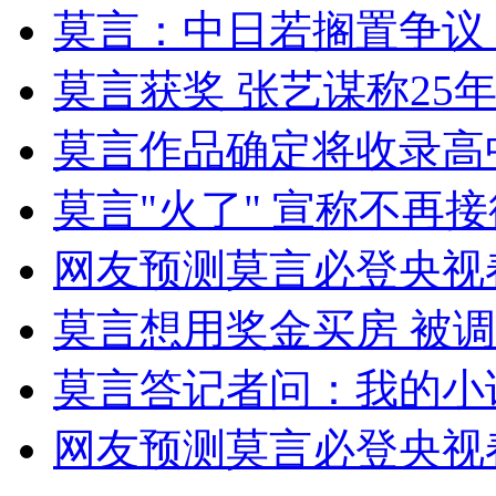
莫言：中日若搁置争议
外交部：反对强权政治霸凌主义
莫言获奖 张艺谋称25
外交部：有关国家言论片面不公正
莫言作品确定将收录高
莫言"火了" 宣称不再
安徽一实载49人客车翻车
网友预测莫言必登央视
莫言想用奖金买房 被
走！跟着总书记去植树
莫言答记者问：我的小
网友预测莫言必登央视
消防员救轻生者
花炮节热闹非凡
减压"枕头大战"