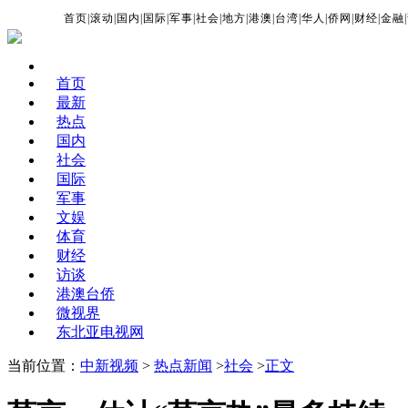
首页
|
滚动
|
国内
|
国际
|
军事
|
社会
|
地方
|
港澳
|
台湾
|
华人
|
侨网
|
财经
|
金融
|
首页
最新
热点
国内
社会
国际
军事
文娱
体育
财经
访谈
港澳台侨
微视界
东北亚电视网
当前位置：
中新视频
>
热点新闻
>
社会
>
正文