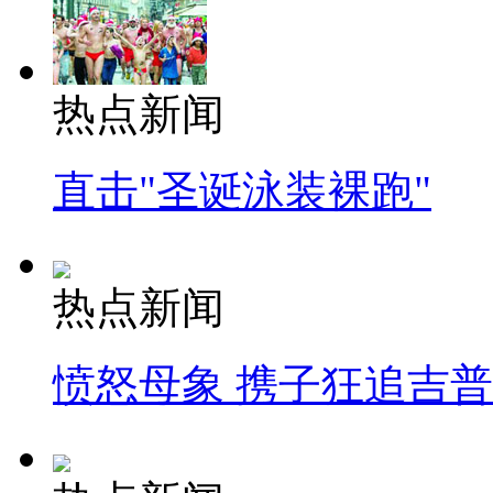
热点新闻
直击"圣诞泳装裸跑"
热点新闻
愤怒母象 携子狂追吉