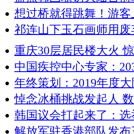
想过桥就得跳舞！游客
祁连山下玉石画师用废
重庆30层居民楼大火
中国疾控中心专家：203
年终策划：2019年度大陆
悼念冰桶挑战发起人 数百
韩国议会打起来了：选举
解放军驻香港部队发布三