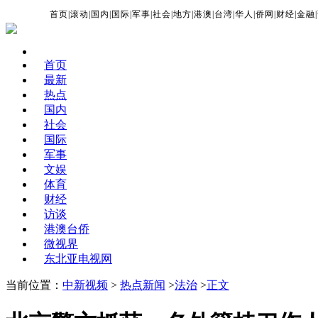
首页
|
滚动
|
国内
|
国际
|
军事
|
社会
|
地方
|
港澳
|
台湾
|
华人
|
侨网
|
财经
|
金融
|
首页
最新
热点
国内
社会
国际
军事
文娱
体育
财经
访谈
港澳台侨
微视界
东北亚电视网
当前位置：
中新视频
>
热点新闻
>
法治
>
正文