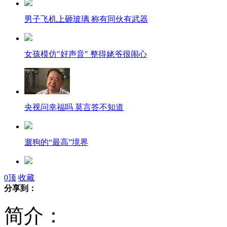
男子飞机上砸玻璃 称有同伙有武器
女孩模仿"好声音" 整得姥爷很闹心
央视问幸福吗 莫言答不知道
遛狗的“最高”境界
危桥摇摇欲坠两年多 村民冒险通过
0
顶
收藏
分享到：
简介：
广南高速发生持枪抢劫案 嫌犯被击毙