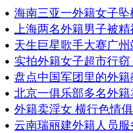
海南三亚一外籍女子坠
外交部：反对强权政治霸凌主义
上海两名外籍男子被精
外交部：有关国家言论片面不公正
天生巨星歌手大赛广州
实拍外籍女子超市行窃
安徽一实载49人客车翻车
盘点中国军团里的外籍
北京一俱乐部多名外籍
走！跟着总书记去植树
外籍卖淫女 横行色情
消防员救轻生者
花炮节热闹非凡
减压"枕头大战"
云南瑞丽建外籍人员服