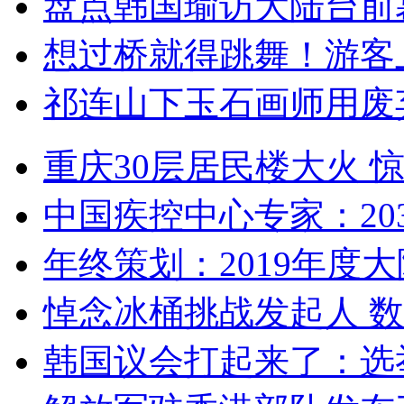
盘点韩国瑜访大陆台前
想过桥就得跳舞！游客
祁连山下玉石画师用废
重庆30层居民楼大火
中国疾控中心专家：203
年终策划：2019年度大陆
悼念冰桶挑战发起人 数百
韩国议会打起来了：选举