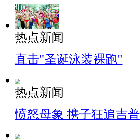
热点新闻
直击"圣诞泳装裸跑"
热点新闻
愤怒母象 携子狂追吉