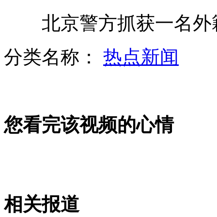
北京警方抓获一名外籍
鲍姆加特纳高空跳伞挑战成功
分类名称：
热点新闻
业内预计9月CPI重回“1”时代
西班牙民众"敲击锅碗"抗议紧缩
您看完该视频的心情
山西运城恶犬咬伤多人 警民合力深夜将其击毙
女孩北京地铁殴打老人 痛下狠手拳打脚踢
相关报道
无痛分娩是否安全 医生回应