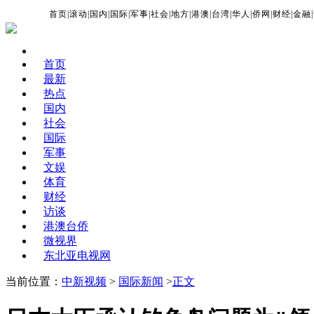
首页
|
滚动
|
国内
|
国际
|
军事
|
社会
|
地方
|
港澳
|
台湾
|
华人
|
侨网
|
财经
|
金融
|
首页
最新
热点
国内
社会
国际
军事
文娱
体育
财经
访谈
港澳台侨
微视界
东北亚电视网
当前位置：
中新视频
>
国际新闻
>
正文