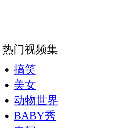
安徽一实载49人客车翻车
热门视频集
走！跟着总书记去植树
搞笑
消防员救轻生者
花炮节热闹非凡
减压"枕头大战"
美女
动物世界
纽约上演“枕头大战”
BABY秀
司机酒驾遇交警 急速倒车逃窜