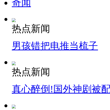
奇闻
热点新闻
男孩错把电推当梳子
热点新闻
真心醉倒!国外神剧被