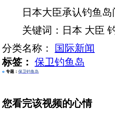
日本大臣承认钓鱼岛问
小伙推残疾母亲旅游3000多公里
关键词：日本 大臣 钓
小伙4.65平米新房娶老婆
分类名称：
国际新闻
标签：
保卫钓鱼岛
男足要进2018和2022年世界杯
专题：
保卫钓鱼岛
"直八"给中国航母"锐利的眼睛"?
您看完该视频的心情