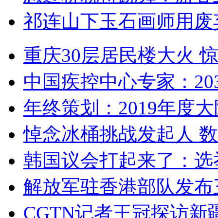
祁连山下玉石画师用废
重庆30层居民楼大火
中国疾控中心专家：203
年终策划：2019年度大陆
悼念冰桶挑战发起人 数百
韩国议会打起来了：选举
解放军驻香港部队发布三
CGTN记者王冠探访新疆