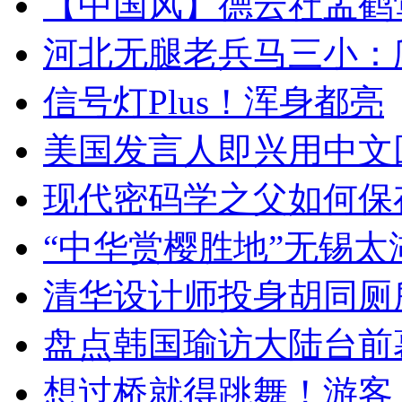
【中国风】德云社孟鹤
河北无腿老兵马三小：爬
信号灯Plus！浑身都亮
美国发言人即兴用中文
现代密码学之父如何保
“中华赏樱胜地”无锡
清华设计师投身胡同厕
盘点韩国瑜访大陆台前
想过桥就得跳舞！游客