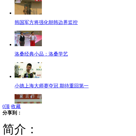
韩国军方将强化朝韩边界监控
洛桑经典小品：洛桑学艺
小德上海大师赛夺冠 期待重回第一
0
顶
收藏
分享到：
莫言质疑媒体报道其作品被卖断货
简介：