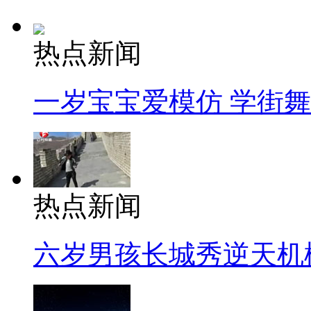
热点新闻
一岁宝宝爱模仿 学街
热点新闻
六岁男孩长城秀逆天机