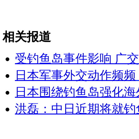
《传奇》版权人告王菲公司 索赔350万元
山西运城恶犬咬伤多人 警民合力深夜将其击毙
相关报道
受钓鱼岛事件影响 广
女孩北京地铁殴打老人 痛下狠手拳打脚踢
日本军事外交动作频频
无痛分娩是否安全 医生回应
日本围绕钓鱼岛强化海
外交部：反对强权政治霸凌主义
洪磊：中日近期将就钓
外交部：有关国家言论片面不公正