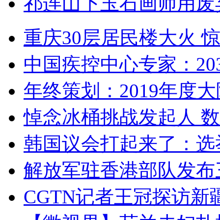
祁连山下玉石画师用废
重庆30层居民楼大火
中国疾控中心专家：203
年终策划：2019年度大陆
悼念冰桶挑战发起人 数百
韩国议会打起来了：选举
解放军驻香港部队发布三
CGTN记者王冠探访新疆