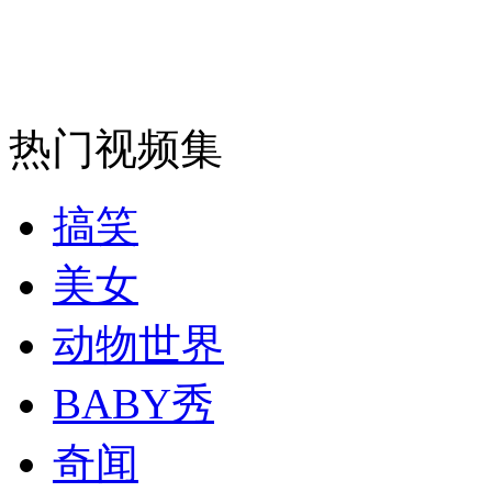
安徽一实载49人客车翻车
热门视频集
走！跟着总书记去植树
搞笑
消防员救轻生者
花炮节热闹非凡
减压"枕头大战"
美女
动物世界
纽约上演“枕头大战”
BABY秀
奇闻
司机酒驾遇交警 急速倒车逃窜