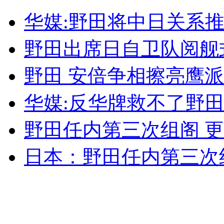
崂山一男子放羊时挖出1.08米巨参
华媒:野田将中日关系
山西运城恶犬咬伤多人 警民合力深夜将其击毙
野田出席日自卫队阅舰
野田 安倍争相擦亮鹰
女孩北京地铁殴打老人 痛下狠手拳打脚踢
华媒:反华牌救不了野
野田任内第三次组阁 更
无痛分娩是否安全 医生回应
日本：野田任内第三次组
外交部：反对强权政治霸凌主义
外交部：有关国家言论片面不公正