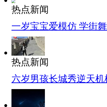
热点新闻
一岁宝宝爱模仿 学街
热点新闻
六岁男孩长城秀逆天机