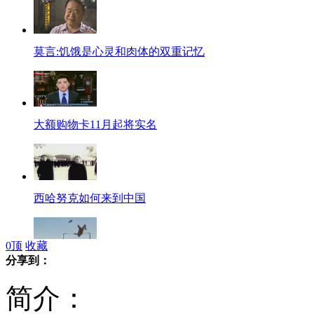
莫言:饥饿是心灵和肉体的双重记忆
大额购物卡11月起将实名
西哈努克如何来到中国
0
顶
收藏
分享到：
惊心!男子挑战"悬崖杂技"出意外坠崖
简介：