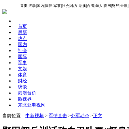
首页
|
滚动
|
国内
|
国际
|
军事
|
社会
|
地方
|
港澳
|
台湾
|
华人
|
侨网
|
财经
|
金融
|
首页
最新
热点
国内
社会
国际
军事
文娱
体育
财经
访谈
港澳台侨
微视界
东北亚电视网
当前位置：
中新视频
>
军情直击
>
外军动态
>
正文