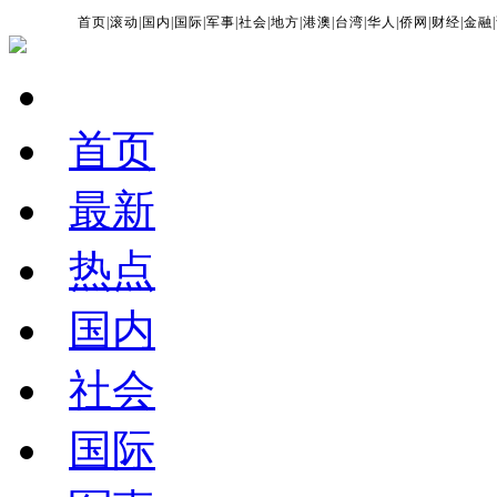
首页
|
滚动
|
国内
|
国际
|
军事
|
社会
|
地方
|
港澳
|
台湾
|
华人
|
侨网
|
财经
|
金融
|
首页
最新
热点
国内
社会
国际