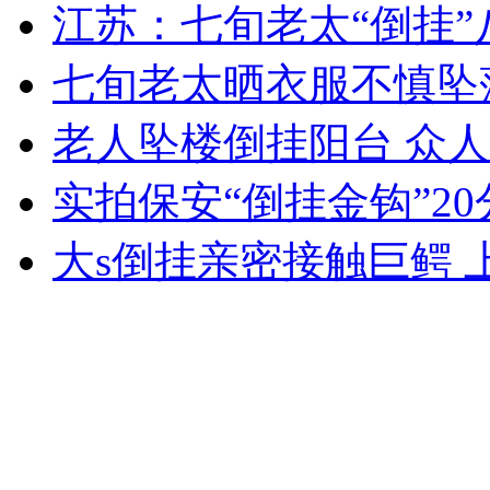
江苏：七旬老太“倒挂”
七旬老太晒衣服不慎坠
走！跟着总书记去植树
老人坠楼倒挂阳台 众
消防员救轻生者
花炮节热闹非凡
减压"枕头大战"
实拍保安“倒挂金钩”2
大s倒挂亲密接触巨鳄 
纽约上演“枕头大战”
司机酒驾遇交警 急速倒车逃窜