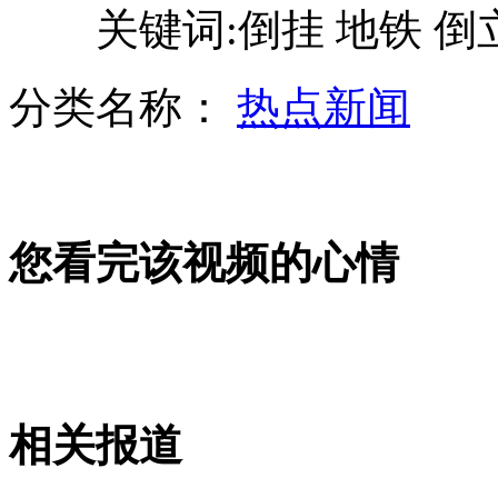
关键词:倒挂 地铁 倒立 
山西运城恶犬咬伤多人 警民合力深夜将其击毙
分类名称：
热点新闻
女孩北京地铁殴打老人 痛下狠手拳打脚踢
无痛分娩是否安全 医生回应
您看完该视频的心情
外交部：反对强权政治霸凌主义
外交部：有关国家言论片面不公正
相关报道
安徽一实载49人客车翻车