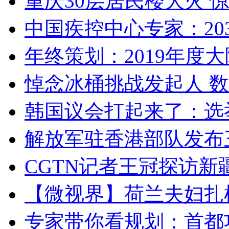
重庆30层居民楼大火
中国疾控中心专家：203
年终策划：2019年度大陆
悼念冰桶挑战发起人 数百
韩国议会打起来了：选举
解放军驻香港部队发布三
CGTN记者王冠探访新疆
【微视界】荷兰夫妇扎根青
专家带你看规划：首都功