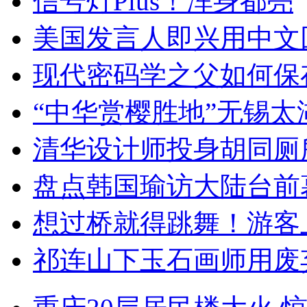
信号灯Plus！浑身都亮
美国发言人即兴用中文
现代密码学之父如何保
“中华赏樱胜地”无锡
清华设计师投身胡同厕
盘点韩国瑜访大陆台前
想过桥就得跳舞！游客
祁连山下玉石画师用废