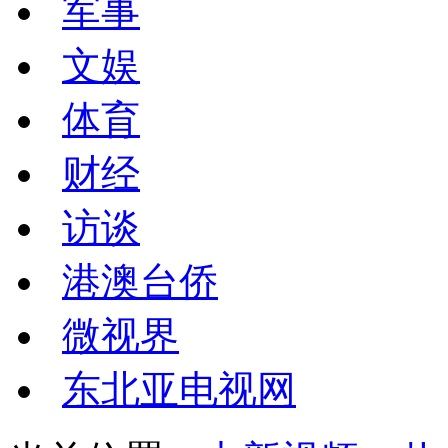
军事
文娱
体育
财经
访谈
港澳台侨
微视界
东北亚电视网