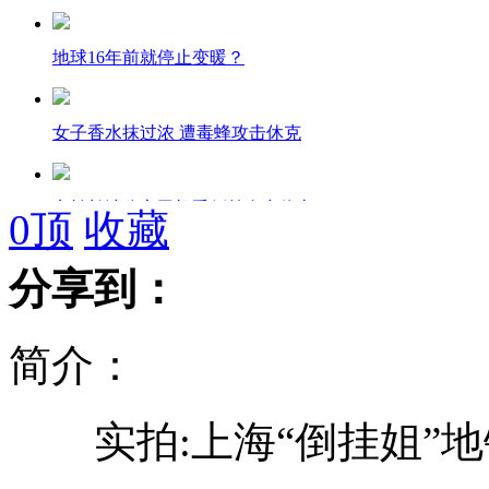
地球16年前就停止变暖？
女子香水抹过浓 遭毒蜂攻击休克
实拍长沙公交司机昏倒前奋力停车
0
顶
收藏
分享到：
无锡房价大幅下跌引政府不满
简介：
合肥：女子坠楼 砸伤行人
实拍:上海“倒挂姐”地
点3000根蜡烛求婚 保安吹了半个小时