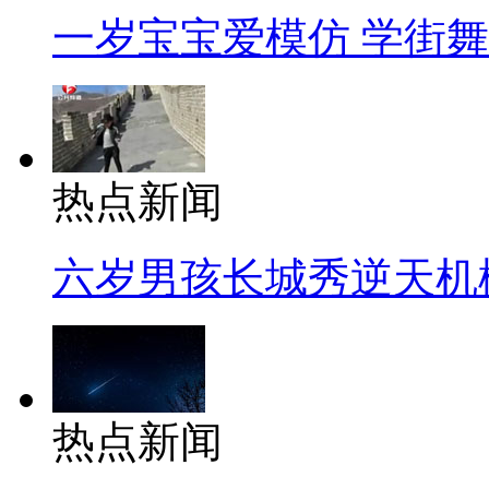
一岁宝宝爱模仿 学街
热点新闻
六岁男孩长城秀逆天机
热点新闻