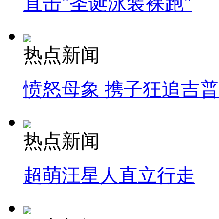
直击"圣诞泳装裸跑"
热点新闻
愤怒母象 携子狂追吉
热点新闻
超萌汪星人直立行走