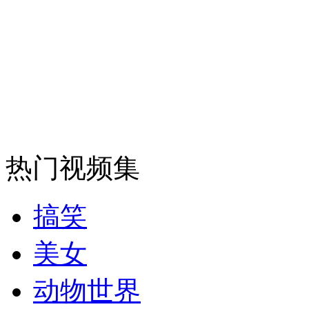
外交部：有关国家言论片面不公正
安徽一实载49人客车翻车
热门视频集
走！跟着总书记去植树
搞笑
消防员救轻生者
花炮节热闹非凡
减压"枕头大战"
美女
动物世界
纽约上演“枕头大战”