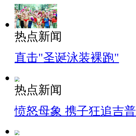
热点新闻
直击"圣诞泳装裸跑"
热点新闻
愤怒母象 携子狂追吉