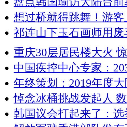
盘点韩国瑜访大陆台前
想过桥就得跳舞！游客
祁连山下玉石画师用废
重庆30层居民楼大火
中国疾控中心专家：203
年终策划：2019年度大陆
悼念冰桶挑战发起人 数百
韩国议会打起来了：选举