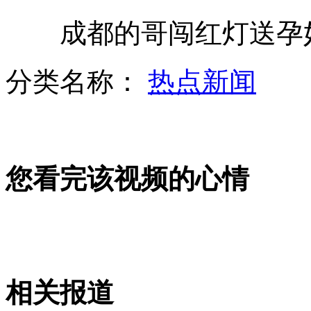
成都的哥闯红灯送孕妇
合肥：女子坠楼 砸伤行人
分类名称：
热点新闻
点3000根蜡烛求婚 保安吹了半个小时
山西运城恶犬咬伤多人 警民合力深夜将其击毙
您看完该视频的心情
女孩北京地铁殴打老人 痛下狠手拳打脚踢
无痛分娩是否安全 医生回应
相关报道
外交部：反对强权政治霸凌主义