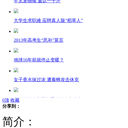
罕见宠物猪 重达一千斤
大学生求职难 应聘真人版“稻草人”
2013年高考生“恶补”莫言
地球16年前就停止变暖？
女子香水抹过浓 遭毒蜂攻击休克
实拍长沙公交司机昏倒前奋力停车
0
顶
收藏
分享到：
简介：
无锡房价大幅下跌引政府不满