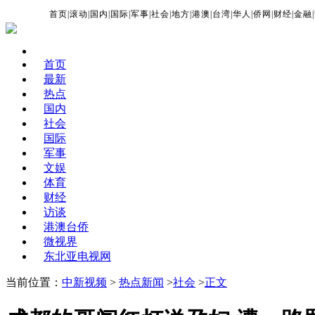
首页
|
滚动
|
国内
|
国际
|
军事
|
社会
|
地方
|
港澳
|
台湾
|
华人
|
侨网
|
财经
|
金融
|
首页
最新
热点
国内
社会
国际
军事
文娱
体育
财经
访谈
港澳台侨
微视界
东北亚电视网
当前位置：
中新视频
>
热点新闻
>
社会
>
正文