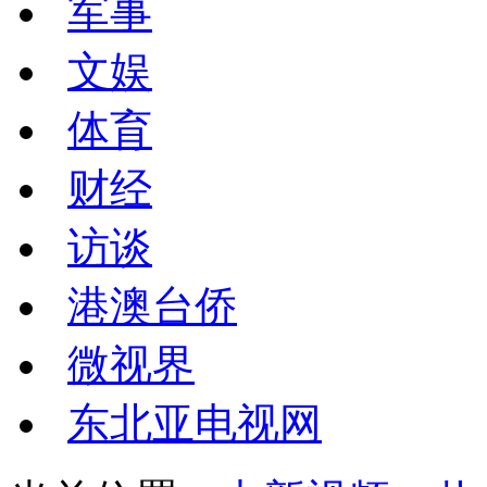
军事
文娱
体育
财经
访谈
港澳台侨
微视界
东北亚电视网