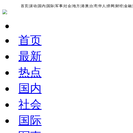
首页
|
滚动
|
国内
|
国际
|
军事
|
社会
|
地方
|
港澳
|
台湾
|
华人
|
侨网
|
财经
|
金融
|
首页
最新
热点
国内
社会
国际