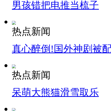
男孩错把电推当梳子
热点新闻
真心醉倒!国外神剧被
热点新闻
呆萌大熊猫滑雪取乐