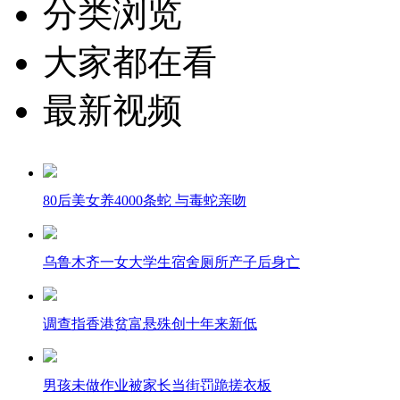
分类浏览
大家都在看
最新视频
80后美女养4000条蛇 与毒蛇亲吻
乌鲁木齐一女大学生宿舍厕所产子后身亡
调查指香港贫富悬殊创十年来新低
男孩未做作业被家长当街罚跪搓衣板