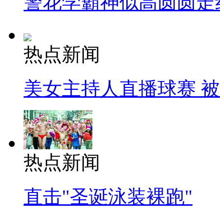
警花学霸神似高圆圆走
热点新闻
美女主持人直播球赛 
热点新闻
直击"圣诞泳装裸跑"