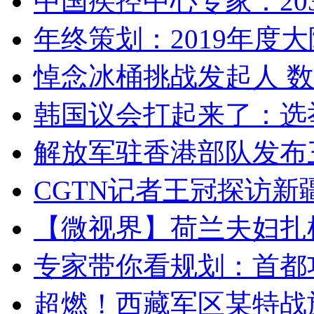
中国疾控中心专家：203
年终策划：2019年度大陆
悼念冰桶挑战发起人 数百
韩国议会打起来了：选举
解放军驻香港部队发布三
CGTN记者王冠探访新疆
【微视界】荷兰夫妇扎根青
专家带你看规划：首都功
超燃！西藏军区某特战