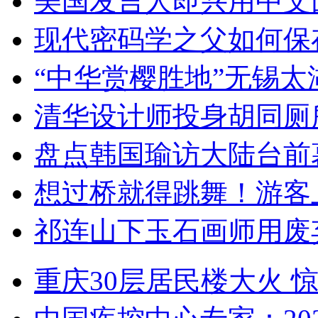
美国发言人即兴用中文
现代密码学之父如何保
“中华赏樱胜地”无锡
清华设计师投身胡同厕
盘点韩国瑜访大陆台前
想过桥就得跳舞！游客
祁连山下玉石画师用废
重庆30层居民楼大火