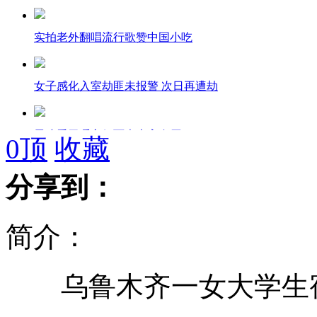
实拍老外翻唱流行歌赞中国小吃
女子感化入室劫匪未报警 次日再遭劫
男孩爱干嚼方便面患上高血压
0
顶
收藏
分享到：
美一男子因贪吃引燃房屋
简介：
男子捕到世界最大金枪鱼
乌鲁木齐一女大学生宿
罕见宠物猪 重达一千斤