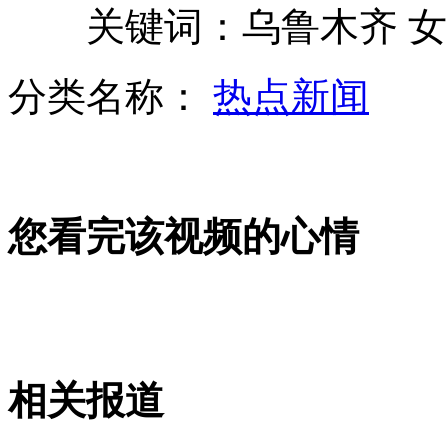
关键词：乌鲁木齐 女大
山西运城恶犬咬伤多人 警民合力深夜将其击毙
分类名称：
热点新闻
女孩北京地铁殴打老人 痛下狠手拳打脚踢
无痛分娩是否安全 医生回应
您看完该视频的心情
外交部：反对强权政治霸凌主义
外交部：有关国家言论片面不公正
相关报道
安徽一实载49人客车翻车