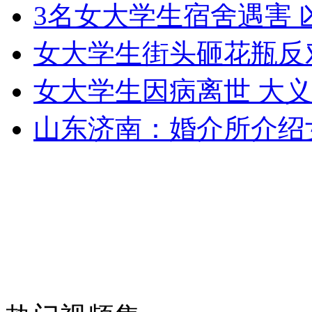
3名女大学生宿舍遇害
女大学生街头砸花瓶反
走！跟着总书记去植树
女大学生因病离世 大
消防员救轻生者
花炮节热闹非凡
减压"枕头大战"
山东济南：婚介所介绍
纽约上演“枕头大战”
司机酒驾遇交警 急速倒车逃窜