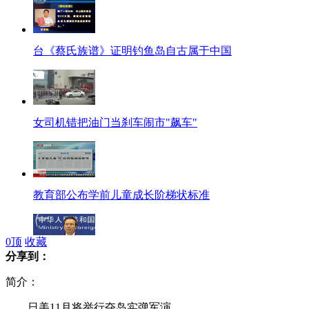
台《蔡氏族谱》证明钓鱼岛自古属于中国
女司机错把油门当刹车闹市"飙车"
教育部公布学前儿童成长阶梯状标准
0
顶
收藏
分享到：
外交部：日方无法改变窃取我领土事实
简介：
日美11月将举行夺岛实弹军演