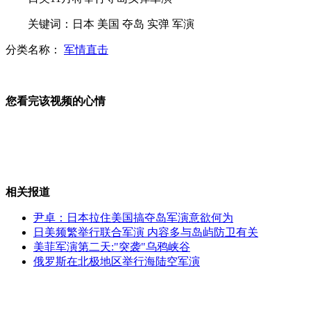
关键词：日本 美国 夺岛 实弹 军演
柬民众对西哈努克逝世深感悲痛
分类名称：
军情直击
您看完该视频的心情
京福高铁合蚌段正式通车运行
江泽民同志向柬埔寨太后致唁电
相关报道
尹卓：日本拉住美国搞夺岛军演意欲何为
日美频繁举行联合军演 内容多与岛屿防卫有关
美菲军演第二天:"突袭"乌鸦峡谷
直击四川一学生公寓堡坎垮塌事件
俄罗斯在北极地区举行海陆空军演