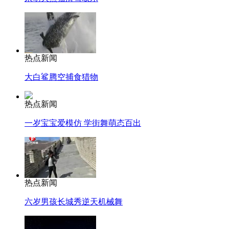
热点新闻
大白鲨腾空捕食猎物
热点新闻
一岁宝宝爱模仿 学街舞萌态百出
热点新闻
六岁男孩长城秀逆天机械舞