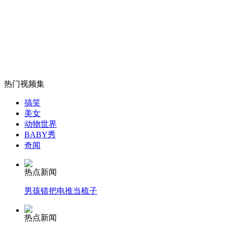
温家宝总理看望柬埔寨太后和国王
山西运城恶犬咬伤多人 警民合力深夜将其击毙
热门视频集
女孩北京地铁殴打老人 痛下狠手拳打脚踢
搞笑
美女
动物世界
无痛分娩是否安全 医生回应
BABY秀
奇闻
外交部：反对强权政治霸凌主义
热点新闻
男孩错把电推当梳子
外交部：有关国家言论片面不公正
热点新闻