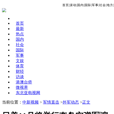
首页
|
滚动
|
国内
|
国际
|
军事
|
社会
|
地方
|
首页
最新
热点
国内
社会
国际
军事
文娱
体育
财经
访谈
港澳台侨
微视界
东北亚电视网
当前位置：
中新视频
>
军情直击
>
外军动态
>
正文