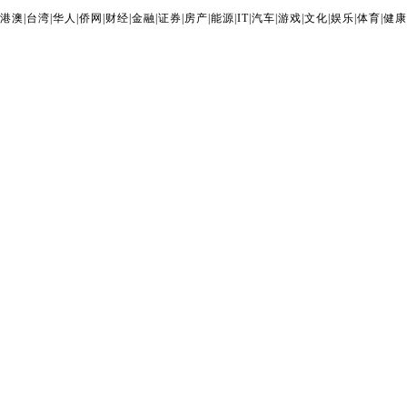
港澳
|
台湾
|
华人
|
侨网
|
财经
|
金融
|
证券
|
房产
|
能源
|
IT
|
汽车
|
游戏
|
文化
|
娱乐
|
体育
|
健康