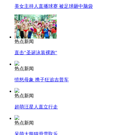
美女主持人直播球赛 被足球砸中脑袋
热点新闻
直击"圣诞泳装裸跑"
热点新闻
愤怒母象 携子狂追吉普车
热点新闻
超萌汪星人直立行走
热点新闻
呆萌大熊猫滑雪取乐