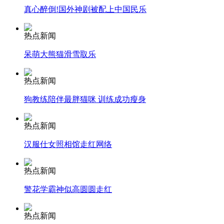
真心醉倒!国外神剧被配上中国民乐
安徽一实载49人客车翻车
热点新闻
呆萌大熊猫滑雪取乐
走！跟着总书记去植树
热点新闻
狗教练陪伴最胖猫咪 训练成功瘦身
消防员救轻生者
花炮节热闹非凡
减压"枕头大战"
热点新闻
汉服仕女照相馆走红网络
热点新闻
纽约上演“枕头大战”
警花学霸神似高圆圆走红
司机酒驾遇交警 急速倒车逃窜
热点新闻