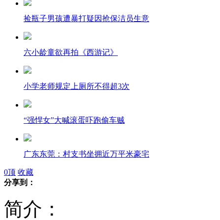
捡瓶子男孩遭暴打疑因抢保洁员生意
六小龄童欲再拍《西游记》
小学老师规定上厕所不得超3次
“强悍女”大喊滚蛋吓跑偷车贼
广东东莞：村支书坐拥近万平米豪宅
0
顶
收藏
分享到：
无锡楼盘房价跳水 16000跌至6900
简介：