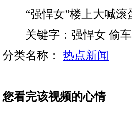
“强悍女”楼上大喊滚
实拍怀孕女子为堕胎卖淫挣钱
关键字：强悍女 偷车
NBA球员长城留墨宝引争议
分类名称：
热点新闻
宠物犬半夜唤醒主人 帮其救患病女儿
山西运城恶犬咬伤多人 警民合力深夜将其击毙
您看完该视频的心情
女孩北京地铁殴打老人 痛下狠手拳打脚踢