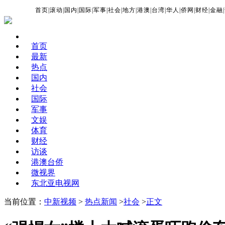
首页
|
滚动
|
国内
|
国际
|
军事
|
社会
|
地方
|
港澳
|
台湾
|
华人
|
侨网
|
财经
|
金融
|
首页
最新
热点
国内
社会
国际
军事
文娱
体育
财经
访谈
港澳台侨
微视界
东北亚电视网
当前位置：
中新视频
>
热点新闻
>
社会
>
正文