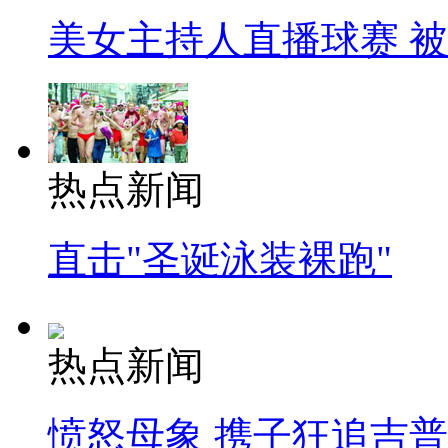
美女主持人直播球赛 
热点新闻
直击"圣诞泳装裸跑"
热点新闻
愤怒母象 携子狂追吉