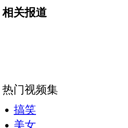
无痛分娩是否安全 医生回应
相关报道
外交部：反对强权政治霸凌主义
外交部：有关国家言论片面不公正
安徽一实载49人客车翻车
热门视频集
走！跟着总书记去植树
搞笑
美女
消防员救轻生者
花炮节热闹非凡
减压"枕头大战"