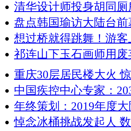
清华设计师投身胡同厕
盘点韩国瑜访大陆台前
想过桥就得跳舞！游客
祁连山下玉石画师用废
重庆30层居民楼大火
中国疾控中心专家：203
年终策划：2019年度大陆
悼念冰桶挑战发起人 数百