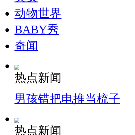
动物世界
BABY秀
纽约上演“枕头大战”
奇闻
司机酒驾遇交警 急速倒车逃窜
热点新闻
男孩错把电推当梳子
热点新闻