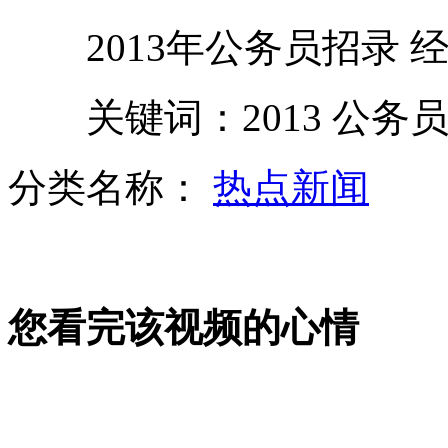
2013年公务员招录 
监拍纽约警察殴打流浪汉
关键词：2013 公务员
海清男搭档现场争相表白
分类名称：
热点新闻
长期佩戴束腰带会导致腰无力
您看完该视频的心情
萧敬腾"雨神"再度显灵