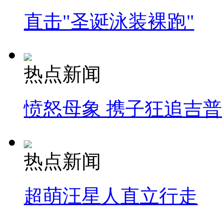
直击"圣诞泳装裸跑"
热点新闻
愤怒母象 携子狂追吉
热点新闻
超萌汪星人直立行走