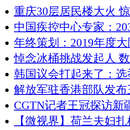
重庆30层居民楼大火
中国疾控中心专家：203
年终策划：2019年度大陆
悼念冰桶挑战发起人 数百
韩国议会打起来了：选举
解放军驻香港部队发布三
CGTN记者王冠探访新疆
【微视界】荷兰夫妇扎根青