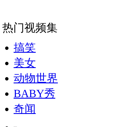
安徽一实载49人客车翻车
热门视频集
搞笑
走！跟着总书记去植树
美女
消防员救轻生者
花炮节热闹非凡
减压"枕头大战"
动物世界
BABY秀
纽约上演“枕头大战”
奇闻
司机酒驾遇交警 急速倒车逃窜