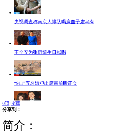
央视调查称南京人排队喝鹿血子虚乌有
王全安为张雨绮生日献唱
“911”五名嫌犯出席审前听证会
0
顶
收藏
分享到：
李亚鹏41岁生日向王菲表白
简介：