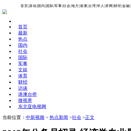
首页
|
滚动
|
国内
|
国际
|
军事
|
社会
|
地方
|
港澳
|
台湾
|
华人
|
侨网
|
财经
|
金融
|
首页
最新
热点
国内
社会
国际
军事
文娱
体育
财经
访谈
港澳台侨
微视界
东北亚电视网
当前位置：
中新视频
>
热点新闻
>
社会
>
正文