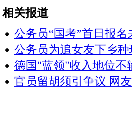
AngelaBaby美容险出事
相关报道
山西运城恶犬咬伤多人 警民合力深夜将其击毙
公务员“国考”首日报名
公务员为追女友下乡种
女孩北京地铁殴打老人 痛下狠手拳打脚踢
德国"蓝领"收入地位不
无痛分娩是否安全 医生回应
官员留胡须引争议 网
外交部：反对强权政治霸凌主义
外交部：有关国家言论片面不公正