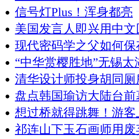
信号灯Plus！浑身都亮
美国发言人即兴用中文
现代密码学之父如何保
“中华赏樱胜地”无锡
清华设计师投身胡同厕
盘点韩国瑜访大陆台前
想过桥就得跳舞！游客
祁连山下玉石画师用废