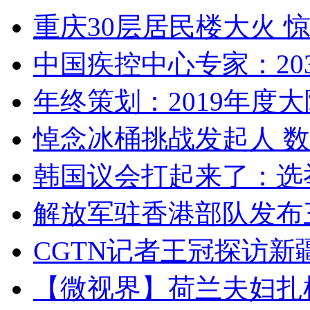
重庆30层居民楼大火
中国疾控中心专家：203
年终策划：2019年度大陆
悼念冰桶挑战发起人 数百
韩国议会打起来了：选举
解放军驻香港部队发布三
CGTN记者王冠探访新疆
【微视界】荷兰夫妇扎根青