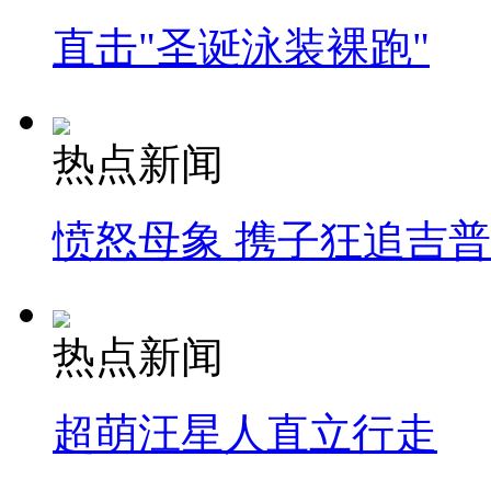
直击"圣诞泳装裸跑"
热点新闻
愤怒母象 携子狂追吉
热点新闻
超萌汪星人直立行走