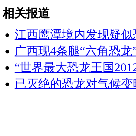
中国航母舰载机试飞曝光
相关报道
山西运城恶犬咬伤多人 警民合力深夜将其击毙
江西鹰潭境内发现疑似
广西现4条腿“六角恐龙
女孩北京地铁殴打老人 痛下狠手拳打脚踢
“世界最大恐龙王国201
无痛分娩是否安全 医生回应
已灭绝的恐龙对气候变
外交部：反对强权政治霸凌主义
外交部：有关国家言论片面不公正