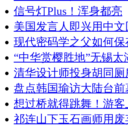
信号灯Plus！浑身都亮
美国发言人即兴用中文
现代密码学之父如何保
“中华赏樱胜地”无锡
清华设计师投身胡同厕
盘点韩国瑜访大陆台前
想过桥就得跳舞！游客
祁连山下玉石画师用废