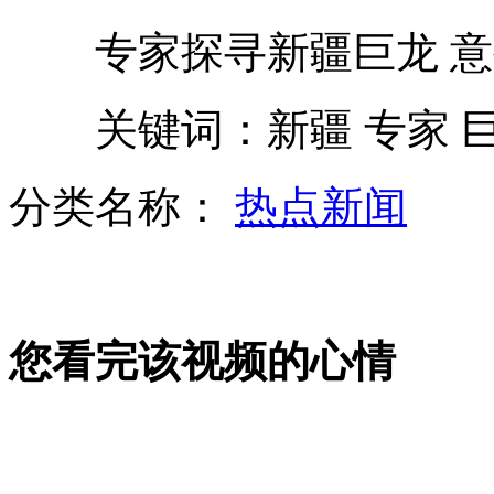
专家探寻新疆巨龙 意
神曲改编唱尽五年中国股市
关键词：新疆 专家 巨
贵阳一小区试点垃圾分类 85%以上被再利用
分类名称：
热点新闻
西哈努克灵柩仍停放在北京医院
您看完该视频的心情
林书豪发挥今不如昔遭主帅质疑