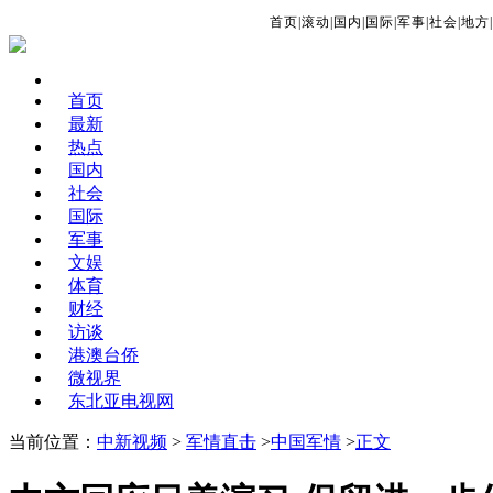
首页
|
滚动
|
国内
|
国际
|
军事
|
社会
|
地方
|
首页
最新
热点
国内
社会
国际
军事
文娱
体育
财经
访谈
港澳台侨
微视界
东北亚电视网
当前位置：
中新视频
>
军情直击
>
中国军情
>
正文