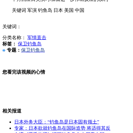
关键词 军演 钓鱼岛 日本 美国 中国
武直10亮相航展 空战性能超阿帕奇
关键词：
分类名称：
军情直击
"好声音"学员重庆造势惜声如金
标签：
保卫钓鱼岛
专题：
保卫钓鱼岛
您看完该视频的心情
癌症理发师回应退卡:应该做的
上海小学设立"男生日"对抗男生危机
相关报道
日本外务大臣：“钓鱼岛是日本固有领土”
专家：日本欲就钓鱼岛在国际造势 将适得其反