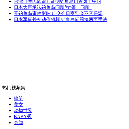
台湾《蔡氏族谱》证明钓鱼岛自古属于中国
90后美女教师：她让英语很迷人
日本大臣承认钓鱼岛问题为"领土问题"
受钓鱼岛事件影响 广交会日商到会不容乐观
日本军事外交动作频频
钓鱼岛
问题搞两面手法
山西运城恶犬咬伤多人 警民合力深夜将其击毙
女孩北京地铁殴打老人 痛下狠手拳打脚踢
无痛分娩是否安全 医生回应
热门视频集
外交部：反对强权政治霸凌主义
搞笑
美女
动物世界
外交部：有关国家言论片面不公正
BABY秀
奇闻