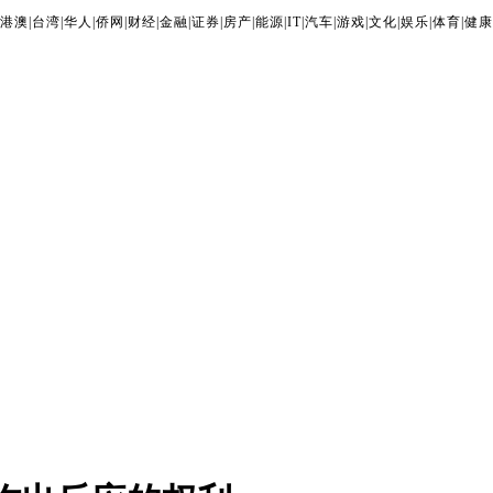
港澳
|
台湾
|
华人
|
侨网
|
财经
|
金融
|
证券
|
房产
|
能源
|
IT
|
汽车
|
游戏
|
文化
|
娱乐
|
体育
|
健康