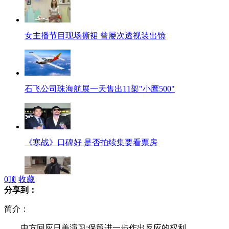
女主播节目现场撕裙 曾屡次透视装出镜
石飞公司珠海航展一天售出11架"小鹰500"
《寒战》口碑好 是否拍续集要看票房
0
顶
收藏
分享到：
俄罗斯老奶奶手刃恶狼惊煞众人
简介：
中方回应日美演习:保留进一步作出反应的权利