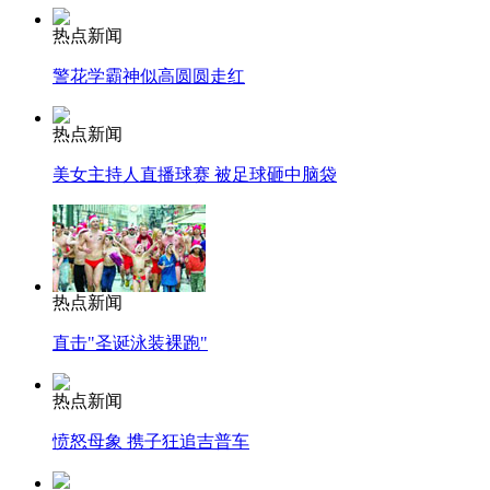
热点新闻
警花学霸神似高圆圆走红
热点新闻
美女主持人直播球赛 被足球砸中脑袋
热点新闻
直击"圣诞泳装裸跑"
热点新闻
愤怒母象 携子狂追吉普车