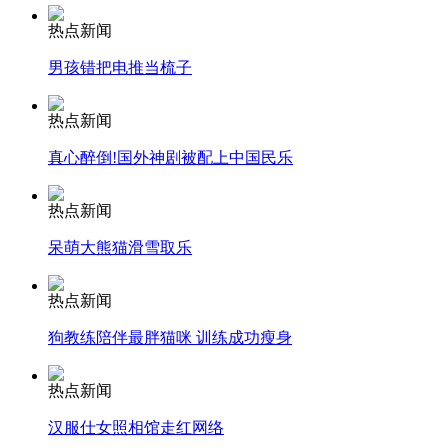
热点新闻
安徽一实载49人客车翻车
男孩错把电推当梳子
热点新闻
走！跟着总书记去植树
真心醉倒!国外神剧被配上中国民乐
热点新闻
消防员救轻生者
花炮节热闹非凡
减压"枕头大战"
呆萌大熊猫滑雪取乐
热点新闻
狗教练陪伴最胖猫咪 训练成功瘦身
纽约上演“枕头大战”
热点新闻
司机酒驾遇交警 急速倒车逃窜
汉服仕女照相馆走红网络