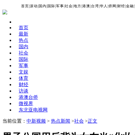
首页
|
滚动
|
国内
|
国际
|
军事
|
社会
|
地方
|
港澳
|
台湾
|
华人
|
侨网
|
财经
|
金融
|
首页
最新
热点
国内
社会
国际
军事
文娱
体育
财经
访谈
港澳台侨
微视界
东北亚电视网
当前位置：
中新视频
>
热点新闻
>
社会
>
正文