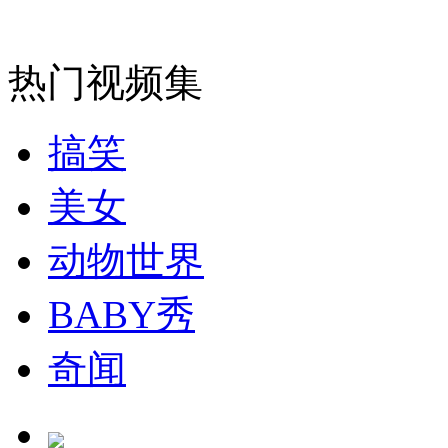
女孩北京地铁殴打老人 痛下狠手拳打脚踢
热门视频集
无痛分娩是否安全 医生回应
搞笑
外交部：反对强权政治霸凌主义
美女
外交部：有关国家言论片面不公正
动物世界
BABY秀
安徽一实载49人客车翻车
奇闻
走！跟着总书记去植树