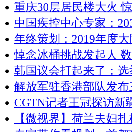
重庆30层居民楼大火
中国疾控中心专家：203
年终策划：2019年度大陆
悼念冰桶挑战发起人 数百
韩国议会打起来了：选举
解放军驻香港部队发布三
CGTN记者王冠探访新疆
【微视界】荷兰夫妇扎根青