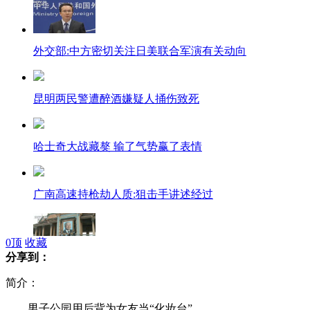
外交部:中方密切关注日美联合军演有关动向
昆明两民警遭醉酒嫌疑人捅伤致死
哈士奇大战藏獒 输了气势赢了表情
广南高速持枪劫人质:狙击手讲述经过
0
顶
收藏
分享到：
金边王宫挂起西哈努克巨幅画像
简介：
男子公园用后背为女友当“化妆台”