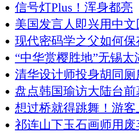
信号灯Plus！浑身都亮
美国发言人即兴用中文
现代密码学之父如何保
“中华赏樱胜地”无锡
清华设计师投身胡同厕
盘点韩国瑜访大陆台前
想过桥就得跳舞！游客
祁连山下玉石画师用废