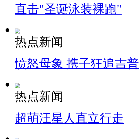
直击"圣诞泳装裸跑"
热点新闻
愤怒母象 携子狂追吉
热点新闻
超萌汪星人直立行走