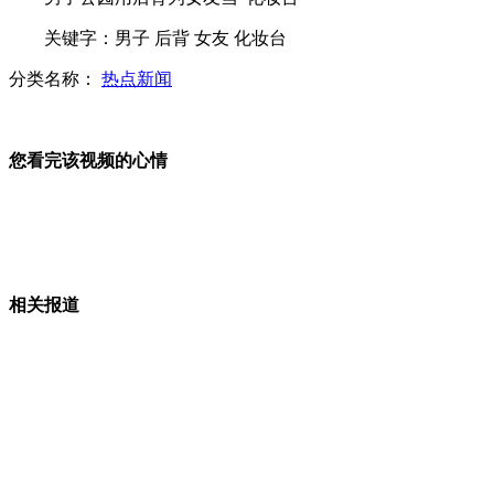
关键字：男子 后背 女友 化妆台
柬因西哈努克逝世取消送水节活动
分类名称：
热点新闻
女子16岁开始穿高跟鞋 15年后拄拐
您看完该视频的心情
监控记录女孩四楼窗口摔落惊险瞬间
相关报道
戴秉国将护送西哈努克灵柩返回金边
山西运城恶犬咬伤多人 警民合力深夜将其击毙