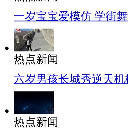
一岁宝宝爱模仿 学街
热点新闻
六岁男孩长城秀逆天机
热点新闻