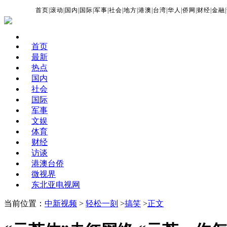
首页
|
滚动
|
国内
|
国际
|
军事
|
社会
|
地方
|
港澳
|
台湾
|
华人
|
侨网
|
财经
|
金融
|
首页
最新
热点
国内
社会
国际
军事
文娱
体育
财经
访谈
港澳台侨
微视界
东北亚电视网
当前位置：
中新视频
>
轻松一刻
>
搞笑
>
正文