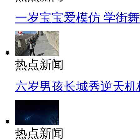
一岁宝宝爱模仿 学街
热点新闻
六岁男孩长城秀逆天机
热点新闻