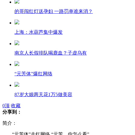
的哥闯红灯送孕妇 一路罚单谁来消？
上海：水葫芦集中爆发
南京人长假排队喝鹿血？子虚乌有
“元芳体”爆红网络
87岁大娘两天花1万5做美容
0
顶
收藏
分享到：
少年网络直播自杀 闹剧一场
简介：
“元芳体”走红网络 “元芳，你怎么看”