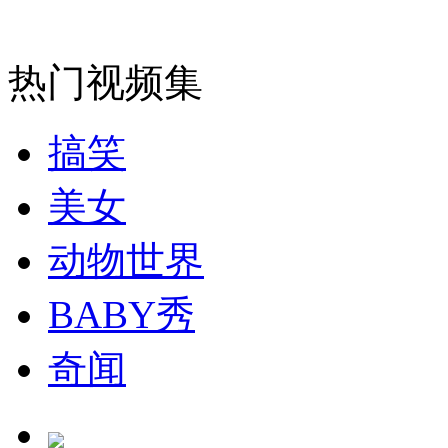
外交部：反对强权政治霸凌主义
热门视频集
外交部：有关国家言论片面不公正
搞笑
安徽一实载49人客车翻车
美女
动物世界
走！跟着总书记去植树
BABY秀
奇闻
消防员救轻生者
花炮节热闹非凡
减压"枕头大战"