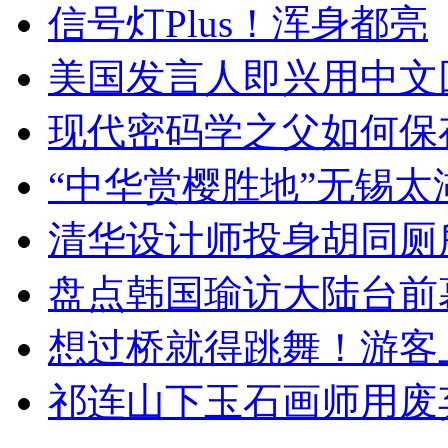
信号灯Plus！浑身都亮
美国发言人即兴用中文
现代密码学之父如何保
“中华赏樱胜地”无锡
清华设计师投身胡同厕
盘点韩国瑜访大陆台前
想过桥就得跳舞！游客
祁连山下玉石画师用废