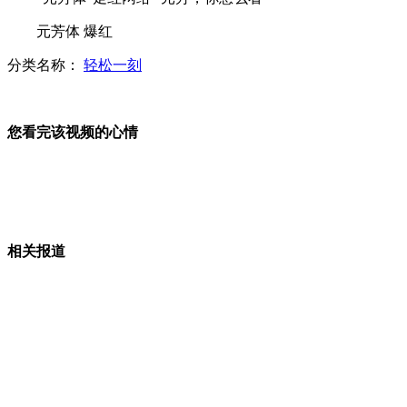
翻斗车“离奇”挂大桥
元芳体 爆红
分类名称：
轻松一刻
德国：最矮主裁判 身高1米38
赴日航线 春秋航空推出“零元机票”
您看完该视频的心情
山西运城恶犬咬伤多人 警民合力深夜将其击毙
相关报道
女孩北京地铁殴打老人 痛下狠手拳打脚踢
无痛分娩是否安全 医生回应