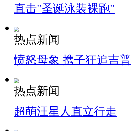
直击"圣诞泳装裸跑"
热点新闻
愤怒母象 携子狂追吉
热点新闻
超萌汪星人直立行走