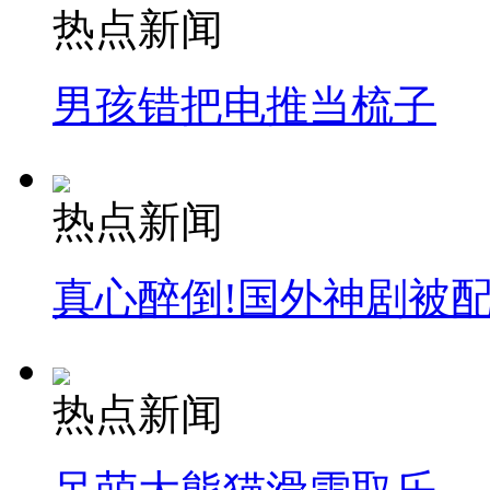
热点新闻
纽约上演“枕头大战”
男孩错把电推当梳子
司机酒驾遇交警 急速倒车逃窜
热点新闻
真心醉倒!国外神剧被
热点新闻