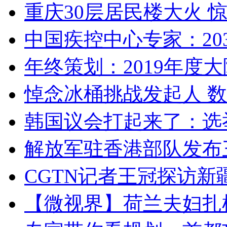
重庆30层居民楼大火
中国疾控中心专家：203
年终策划：2019年度大陆
悼念冰桶挑战发起人 数百
韩国议会打起来了：选举
解放军驻香港部队发布三
CGTN记者王冠探访新疆
【微视界】荷兰夫妇扎根青