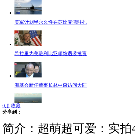
美军计划半永久性在苏比克湾驻扎
希拉里为美驻利比亚领馆遇袭揽责
海基会新任董事长林中森访问大陆
0
顶
收藏
分享到：
美双航母首赴安达曼海域演习
简介：超萌超可爱：实拍4