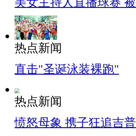
美女主持人直播球赛 
热点新闻
直击"圣诞泳装裸跑"
热点新闻
愤怒母象 携子狂追吉