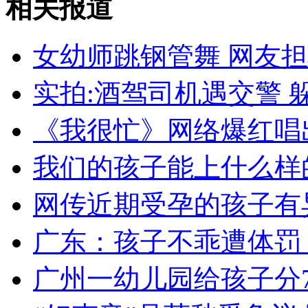
相关报道
中方抗议韩海警打死一中国渔民
女幼师跳钢管舞 网友
山西运城恶犬咬伤多人 警民合力深夜将其击毙
实拍:酒驾司机遇交警 
《我很忙》网络爆红唱
女孩北京地铁殴打老人 痛下狠手拳打脚踢
我们的孩子能上什么样
无痛分娩是否安全 医生回应
网传近期受孕的孩子有
外交部：反对强权政治霸凌主义
广东：孩子不乖遭体罚
外交部：有关国家言论片面不公正
广州一幼儿园给孩子分