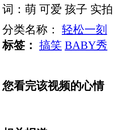
词：萌 可爱 孩子 实拍
兰州军区新型装甲装备举行联合打击演练
分类名称：
轻松一刻
标签：
搞笑
BABY秀
北京：骑马舞步跳进健身房
沈阳军区多兵种演练 提高联合打击效能
您看完该视频的心情
前BBC主持人陷性侵丑闻