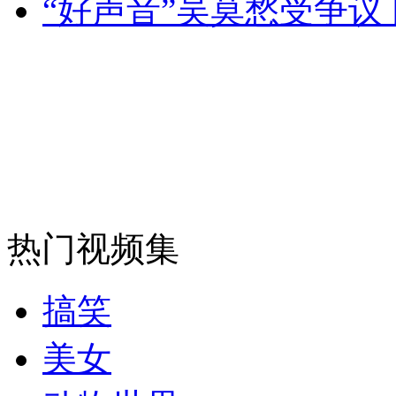
“好声音”吴莫愁受争议
安徽一实载49人客车翻车
走！跟着总书记去植树
消防员救轻生者
花炮节热闹非凡
减压"枕头大战"
热门视频集
搞笑
纽约上演“枕头大战”
美女
司机酒驾遇交警 急速倒车逃窜