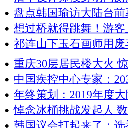
盘点韩国瑜访大陆台前
想过桥就得跳舞！游客
祁连山下玉石画师用废
重庆30层居民楼大火
中国疾控中心专家：203
年终策划：2019年度大陆
悼念冰桶挑战发起人 数百
韩国议会打起来了：选举