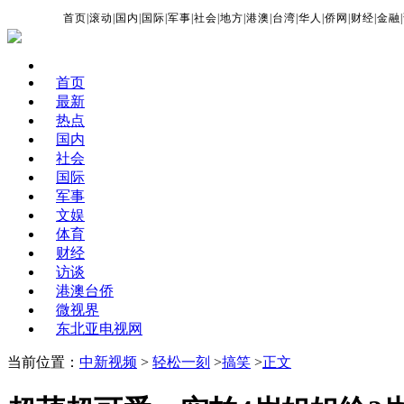
首页
|
滚动
|
国内
|
国际
|
军事
|
社会
|
地方
|
港澳
|
台湾
|
华人
|
侨网
|
财经
|
金融
|
首页
最新
热点
国内
社会
国际
军事
文娱
体育
财经
访谈
港澳台侨
微视界
东北亚电视网
当前位置：
中新视频
>
轻松一刻
>
搞笑
>
正文